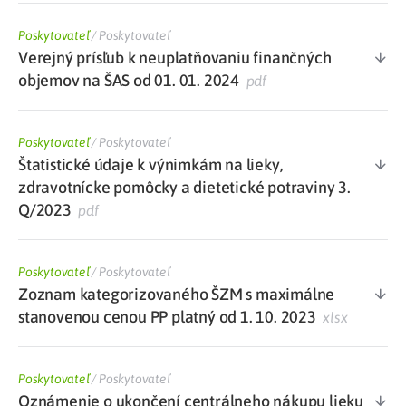
Poskytovateľ
/
Poskytovateľ
Verejný prísľub k neuplatňovaniu finančných
objemov na ŠAS od 01. 01. 2024
pdf
Poskytovateľ
/
Poskytovateľ
Štatistické údaje k výnimkám na lieky,
zdravotnícke pomôcky a dietetické potraviny 3.
Q/2023
pdf
Poskytovateľ
/
Poskytovateľ
Zoznam kategorizovaného ŠZM s maximálne
stanovenou cenou PP platný od 1. 10. 2023
xlsx
Poskytovateľ
/
Poskytovateľ
Oznámenie o ukončení centrálneho nákupu lieku