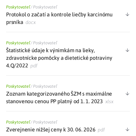
Poskytovateľ
/
Poskytovateľ
Protokol o začatí a kontrole liečby karcinómu
prsníka
docx
Poskytovateľ
/
Poskytovateľ
Štatistické údaje k výnimkám na lieky,
zdravotnícke pomôcky a dietetické potraviny
4.Q/2022
pdf
Poskytovateľ
/
Poskytovateľ
Zoznam kategorizovaného ŠZM s maximálne
stanovenou cenou PP platný od 1. 1. 2023
xlsx
Poskytovateľ
/
Poskytovateľ
Zverejnenie nižšej ceny k 30. 06. 2026
pdf