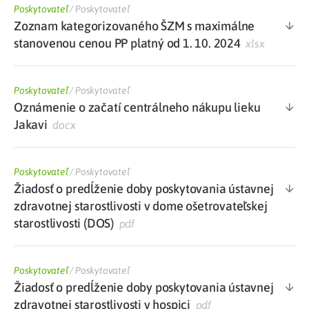
Poskytovateľ
/
Poskytovateľ
Zoznam kategorizovaného ŠZM s maximálne
stanovenou cenou PP platný od 1. 10. 2024
xlsx
Poskytovateľ
/
Poskytovateľ
Oznámenie o začatí centrálneho nákupu lieku
Jakavi
docx
Poskytovateľ
/
Poskytovateľ
Žiadosť o predĺženie doby poskytovania ústavnej
zdravotnej starostlivosti v dome ošetrovateľskej
starostlivosti (DOS)
pdf
Poskytovateľ
/
Poskytovateľ
Žiadosť o predĺženie doby poskytovania ústavnej
zdravotnej starostlivosti v hospici
pdf