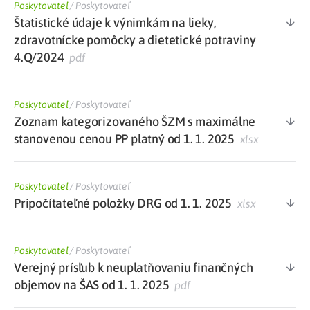
Poskytovateľ
/
Poskytovateľ
Štatistické údaje k výnimkám na lieky,
zdravotnícke pomôcky a dietetické potraviny
4.Q/2024
pdf
Poskytovateľ
/
Poskytovateľ
Zoznam kategorizovaného ŠZM s maximálne
stanovenou cenou PP platný od 1. 1. 2025
xlsx
Poskytovateľ
/
Poskytovateľ
Pripočítateľné položky DRG od 1. 1. 2025
xlsx
Poskytovateľ
/
Poskytovateľ
Verejný prísľub k neuplatňovaniu finančných
objemov na ŠAS od 1. 1. 2025
pdf