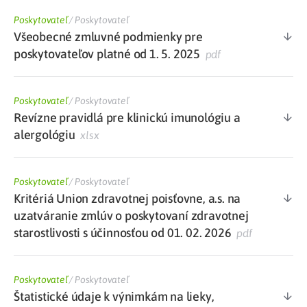
Poskytovateľ
/
Poskytovateľ
Všeobecné zmluvné podmienky pre
poskytovateľov platné od 1. 5. 2025
pdf
Poskytovateľ
/
Poskytovateľ
Revízne pravidlá pre klinickú imunológiu a
alergológiu
xlsx
Poskytovateľ
/
Poskytovateľ
Kritériá Union zdravotnej poisťovne, a.s. na
uzatváranie zmlúv o poskytovaní zdravotnej
starostlivosti s účinnosťou od 01. 02. 2026
pdf
Poskytovateľ
/
Poskytovateľ
Štatistické údaje k výnimkám na lieky,