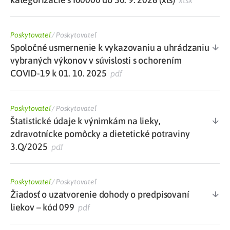
xlsx
Poskytovateľ
/
Poskytovateľ
Spoločné usmernenie k vykazovaniu a uhrádzaniu
vybraných výkonov v súvislosti s ochorením
COVID-19 k 01. 10. 2025
pdf
Poskytovateľ
/
Poskytovateľ
Štatistické údaje k výnimkám na lieky,
zdravotnícke pomôcky a dietetické potraviny
3.Q/2025
pdf
Poskytovateľ
/
Poskytovateľ
Žiadosť o uzatvorenie dohody o predpisovaní
liekov – kód 099
pdf