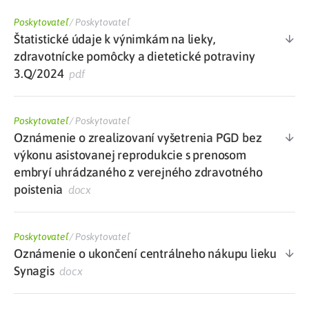
Poskytovateľ
/
Poskytovateľ
Štatistické údaje k výnimkám na lieky,
zdravotnícke pomôcky a dietetické potraviny
3.Q/2024
pdf
Poskytovateľ
/
Poskytovateľ
Oznámenie o zrealizovaní vyšetrenia PGD bez
výkonu asistovanej reprodukcie s prenosom
embryí uhrádzaného z verejného zdravotného
poistenia
docx
Poskytovateľ
/
Poskytovateľ
Oznámenie o ukončení centrálneho nákupu lieku
Synagis
docx