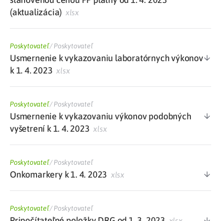
(aktualizácia)
xlsx
Poskytovateľ
/
Poskytovateľ
Usmernenie k vykazovaniu laboratórnych výkonov
k 1. 4. 2023
xlsx
Poskytovateľ
/
Poskytovateľ
Usmernenie k vykazovaniu výkonov podobných
vyšetrení k 1. 4. 2023
xlsx
Poskytovateľ
/
Poskytovateľ
Onkomarkery k 1. 4. 2023
xlsx
Poskytovateľ
/
Poskytovateľ
Pripočítateľné položky DRG od 1. 3. 2023
xlsx