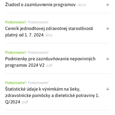
Žiadosť o zazmluvnenie programov
docx
Poskytovateľ
/
Poskytovateľ
Cenník jednodňovej zdravotnej starostlivosti
platný od 1. 7. 2024
xlsx
Poskytovateľ
/
Poskytovateľ
Podmienky pre zazmluvňovanie nepovinných
programov 2024 V2
pdf
Poskytovateľ
/
Poskytovateľ
Štatistické údaje k výnimkám na lieky,
zdravotnícke pomôcky a dietetické potraviny 1.
Q/2024
pdf