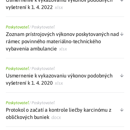
vyšetrení k 1. 4. 2022
xlsx
Poskytovateľ
/
Poskytovateľ
Zoznam prístrojových výkonov poskytovaných nad
rámec povinného materiálno-technického
vybavenia ambulancie
xlsx
Poskytovateľ
/
Poskytovateľ
Usmernenie k vykazovaniu výkonov podobných
vyšetrení k 1. 4. 2020
xlsx
Poskytovateľ
/
Poskytovateľ
Protokol o začatí a kontrole liečby karcinómu z
obličkových buniek
docx