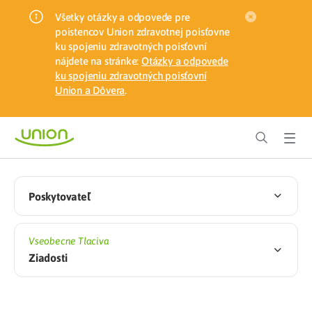
Všetky otázky a odpovede pre
poistencov Union zdravotnej poisťovne
ku spojeniu zdravotných poisťovní
nájdete na stránke:
Otázky a odpovede
ku spojeniu zdravotných poisťovní
Union a Dôvera
.
Poskytovateľ
Vseobecne Tlaciva
Ziadosti