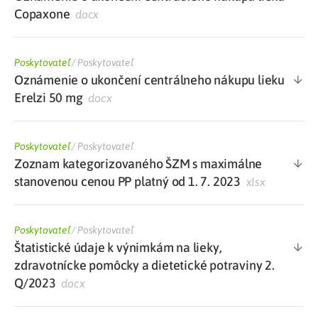
Copaxone
docx
Poskytovateľ
/
Poskytovateľ
Oznámenie o ukončení centrálneho nákupu lieku
Erelzi 50 mg
docx
Poskytovateľ
/
Poskytovateľ
Zoznam kategorizovaného ŠZM s maximálne
stanovenou cenou PP platný od 1. 7. 2023
xlsx
Poskytovateľ
/
Poskytovateľ
Štatistické údaje k výnimkám na lieky,
zdravotnícke pomôcky a dietetické potraviny 2.
Q/2023
docx