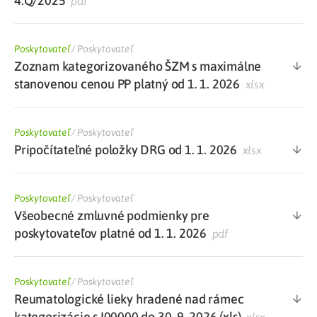
4.Q/2025
pdf
Poskytovateľ
/
Poskytovateľ
Zoznam kategorizovaného ŠZM s maximálne
stanovenou cenou PP platný od 1. 1. 2026
xlsx
Poskytovateľ
/
Poskytovateľ
Pripočítateľné položky DRG od 1. 1. 2026
xlsx
Poskytovateľ
/
Poskytovateľ
Všeobecné zmluvné podmienky pre
poskytovateľov platné od 1. 1. 2026
pdf
Poskytovateľ
/
Poskytovateľ
Reumatologické lieky hradené nad rámec
kategorizácie s I00000 do 30. 9. 2026 (xls)