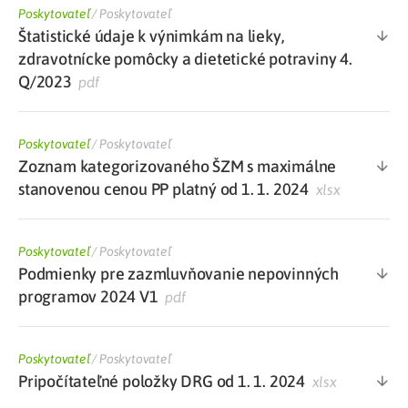
Poskytovateľ
/
Poskytovateľ
Štatistické údaje k výnimkám na lieky,
zdravotnícke pomôcky a dietetické potraviny 4.
Q/2023
pdf
Poskytovateľ
/
Poskytovateľ
Zoznam kategorizovaného ŠZM s maximálne
stanovenou cenou PP platný od 1. 1. 2024
xlsx
Poskytovateľ
/
Poskytovateľ
Podmienky pre zazmluvňovanie nepovinných
programov 2024 V1
pdf
Poskytovateľ
/
Poskytovateľ
Pripočítateľné položky DRG od 1. 1. 2024
xlsx