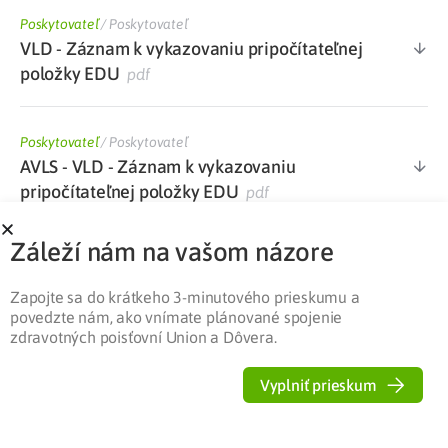
Poskytovateľ
/
Poskytovateľ
VLD - Záznam k vykazovaniu pripočítateľnej
položky EDU
pdf
Poskytovateľ
/
Poskytovateľ
AVLS - VLD - Záznam k vykazovaniu
pripočítateľnej položky EDU
pdf
Záleží nám na vašom názore
Poskytovateľ
/
Poskytovateľ
Dotazník k výkonom súvisiacim s edukáciou
Zapojte sa do krátkeho 3-minutového prieskumu a
pacienta v diabetologickej ambulancii
docx
povedzte nám, ako vnímate plánované spojenie
zdravotných poisťovní Union a Dôvera.
Poskytovateľ
/
Poskytovateľ
Vyplniť prieskum
Zoznam kategorizovaného ŠZM s maximálne
stanovenou cenou PP platný od 1. 1. 2022
xlsx