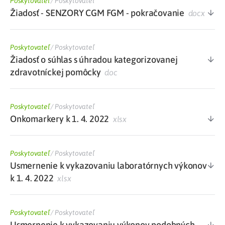
Poskytovateľ
/
Poskytovateľ
Žiadosť - SENZORY CGM FGM - pokračovanie
docx
Poskytovateľ
/
Poskytovateľ
Žiadosť o súhlas s úhradou kategorizovanej
zdravotníckej pomôcky
doc
Poskytovateľ
/
Poskytovateľ
Onkomarkery k 1. 4. 2022
xlsx
Poskytovateľ
/
Poskytovateľ
Usmernenie k vykazovaniu laboratórnych výkonov
k 1. 4. 2022
xlsx
Poskytovateľ
/
Poskytovateľ
Usmernenie k vykazovaniu výkonov podobných