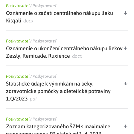
Poskytovateľ
/
Poskytovateľ
Oznámenie o začatí centrálneho nákupu lieku
Kisqali
docx
Poskytovateľ
/
Poskytovateľ
Oznámenie o ukončení centrálneho nákupu liekov
Zessly, Remicade, Ruxience
docx
Poskytovateľ
/
Poskytovateľ
Štatistické údaje k výnimkám na lieky,
zdravotnícke pomôcky a dietetické potraviny
1.Q/2023
pdf
Poskytovateľ
/
Poskytovateľ
Zoznam kategorizovaného ŠZM s maximálne
stanovenou cenou PP platný od 1. 4. 2023