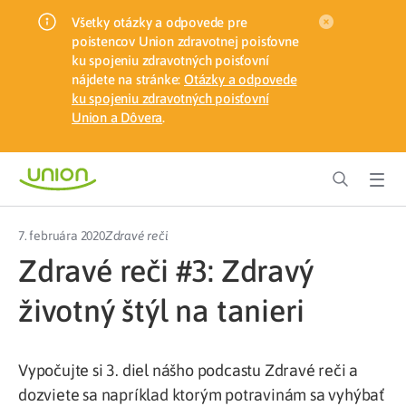
Všetky otázky a odpovede pre
poistencov Union zdravotnej poisťovne
ku spojeniu zdravotných poisťovní
nájdete na stránke:
Otázky a odpovede
ku spojeniu zdravotných poisťovní
Union a Dôvera
.
7. februára 2020
Zdravé reči
Zdravé reči #3: Zdravý
životný štýl na tanieri
Vypočujte si 3. diel nášho podcastu Zdravé reči a
dozviete sa napríklad ktorým potravinám sa vyhýbať