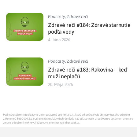
Podcasty
,
Zdravé reči
Zdravé reči #184: Zdravé starnutie
podľa vedy
4. Júna 2026
Podcasty
,
Zdravé reči
Zdravé reči #183: Rakovina – keď
muži neplačú
20. Mája 2026
Poskytovateľom tejto služby je Union zdravotná poisťovňa, a. s., ktorá vykonáva svoju činnosť v rozsahu určenom
zákonom č. 581/2004 Z.z. o zdravotných poisťovniach, dohľade nad zdravotnou starostlivosťou v platnom znení a o
zmene a doplnení niektorých zákonov v znení neskorších predpisov.