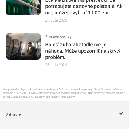
potrebujete cestovné poistenie. Ak
nie, môžete vyhrať 1 000 eur
29. Júla 2026
Tlačové správy
Bolesť zuba v lietadle nie je
náhoda. Môže upozorniť na skrytý
problém.
28. Júla 2026
Poskytovateľom tejto služby je Union zdravotná poisťovňa, a. s., ktorá vykonáva svoju činnosť v rozsahu určenom
zákonom č. 581/2004 Z.z. o zdravotných poisťovniach, dohľade nad zdravotnou starostlivosťou v platnom znení a o
zmene a doplnení niektorých zákonov v znení neskorších predpisov.
Zdravie