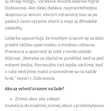
aj otrasy mozgu,“ vyratúva revízna lekárka Ingrid
Dúbravová. Ako ďalej dodáva, najzraniteľnejšou
skupinou sú seniori, ktorých zdravotný stav sa po
pádoch často výrazne zhorší a majú aj dlhodobé
následky.
Lekárka upozorňuje, že mnohým úrazom by sa dalo
predísť väčšou opatrnosťou a vhodnou výbavou.
Prevencia a opatrnosť sú totiž v tomto období
kľúčové. „Netreba sa zbytočne ponáhľať, keď sa pod
nohami šmýka. Rovnováhu tiež lepšie udržíme, keď
v ruke nedržíme mobil a sústredíme sa na každý
krok,“ hovorí I. Dúbravová.
Ako sa vyhnúť úrazom na ľade?
Zimná obuv ako základ
Investícia do kvalitnej zimnej obuvi s protišmykovou