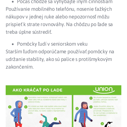
Počas chôdze sa vyhýbajte iným činnostiam
Používanie mobilného telefónu, nosenie ťažkých
nákupov v jednej ruke alebo nepozornosť môžu
prispieť k strate rovnováhy. Na chôdzu po ľade sa
treba úplne sústrediť.
Pomôcky ľudí v seniorskom veku
Starším ľuďom odporúčame používať pomôcky na
udržanie stability, ako sú palice s protišmykovým
zakončením.