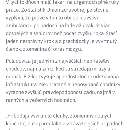
V týchto dňoch majú lekári na urgentoch plné ruky
práce. Zo štatistík Union zdravotnej poisťovne
vyplýva, že práve v tomto období navštívi
ambulanciu po pádoch na ľade až dvakrát viac
dospelých a seniorov než počas zvyšku roka. Stačí
jeden nesprávny krok a z prechádzky je vyvrtnutý
členok, zlomenina či otras mozgu.
Poľadovica je jedným z najväčších nepriateľov
chodcov, najmä zime, keď sa striedajú mrazy a
odmäk. Riziko zvyšuje aj nedostatočne udržiavaná
infraštruktúra. Neupratané a neposypané chodníky
výrazne zvyšujú pravdepodobnosť pádu, najmä v
ranných a večerných hodinách.
„Pribúdajú vyvrtnuté členky, zlomeniny dolných
končatín, ale aj predlaktí a v závažnejších prípadoch