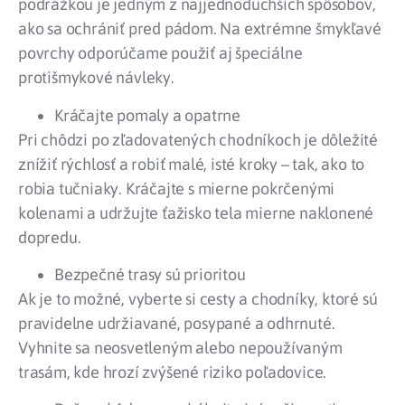
podrážkou je jedným z najjednoduchších spôsobov,
ako sa ochrániť pred pádom. Na extrémne šmykľavé
povrchy odporúčame použiť aj špeciálne
protišmykové návleky.
Kráčajte pomaly a opatrne
Pri chôdzi po zľadovatených chodníkoch je dôležité
znížiť rýchlosť a robiť malé, isté kroky – tak, ako to
robia tučniaky. Kráčajte s mierne pokrčenými
kolenami a udržujte ťažisko tela mierne naklonené
dopredu.
Bezpečné trasy sú prioritou
Ak je to možné, vyberte si cesty a chodníky, ktoré sú
pravidelne udržiavané, posypané a odhrnuté.
Vyhnite sa neosvetleným alebo nepoužívaným
trasám, kde hrozí zvýšené riziko poľadovice.