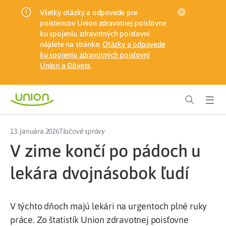
Všetky otázky a odpovede pre
poistencov Union zdravotnej poisťovne
ku spojeniu zdravotných poisťovní
nájdete na stránke:
Otázky a odpovede
ku spojeniu zdravotných poisťovní
Union a Dôvera
.
13. januára 2026
Tlačové správy
V zime končí po pádoch u
lekára dvojnásobok ľudí
V týchto dňoch majú lekári na urgentoch plné ruky
práce. Zo štatistík Union zdravotnej poisťovne