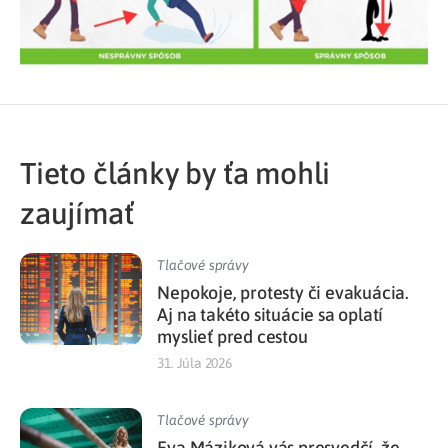
Tieto články by ťa mohli
zaujímať
Tlačové správy
Nepokoje, protesty či evakuácia.
Aj na takéto situácie sa oplatí
myslieť pred cestou
31. Júla 2026
Tlačové správy
Eva Máziková vás presvedčí, že