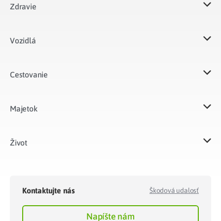
Zdravie
Vozidlá​
Cestovanie
Majetok​
Život​
Kontaktujte nás
Škodová udalosť
Napíšte nám