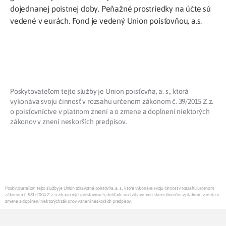
dojednanej poistnej doby. Peňažné prostriedky na účte sú
vedené v eurách. Fond je vedený Union poisťovňou, a.s.
Poskytovateľom tejto služby je Union poisťovňa, a. s., ktorá
vykonáva svoju činnosť v rozsahu určenom zákonom č. 39/2015 Z.z.
o poisťovníctve v platnom znení a o zmene a doplnení niektorých
zákonov v znení neskorších predpisov.
Poskytovateľom tejto služby je Union zdravotná poisťovňa, a. s., ktorá vykonáva svoju činnosť v rozsahu určenom
zákonom č. 581/2004 Z.z. o zdravotných poisťovniach, dohľade nad zdravotnou starostlivosťou v platnom znení a o
zmene a doplnení niektorých zákonov v znení neskorších predpisov.