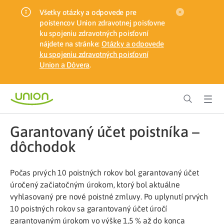
Všetky otázky a odpovede pre
poistencov Union zdravotnej poisťovne
ku spojeniu zdravotných poisťovní
nájdete na stránke:
Otázky a odpovede
ku spojeniu zdravotných poisťovní
Union a Dôvera
.
Garantovaný účet poistníka –
dôchodok
Počas prvých 10 poistných rokov bol garantovaný účet
úročený začiatočným úrokom, ktorý bol aktuálne
vyhlasovaný pre nové poistné zmluvy. Po uplynutí prvých
10 poistných rokov sa garantovaný účet úročí
garantovaným úrokom vo výške 1,5 % až do konca