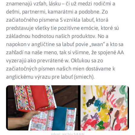
znamenajú vzťah, lásku – či už medzi rodičmi a
deťmi, partnermi, kamarátmi a podobne. Zo
začiatočného písmena S vznikla labuť, ktorá
predstavuje všetky tie pozitívne emócie, ktoré sú
základnou hodnotou našich produktov. No a
napokon v angličtine sa labuť povie „swan“ a kto sa
zahľadí na naše meno, tak si všimne, že spojené AA
vyzerajú ako prevrátené w. Okľukou sa zo
začiatočných písmen našich mien dostávame k
anglickému výrazu pre labuť (smiech).
zdroj: archív SAAN