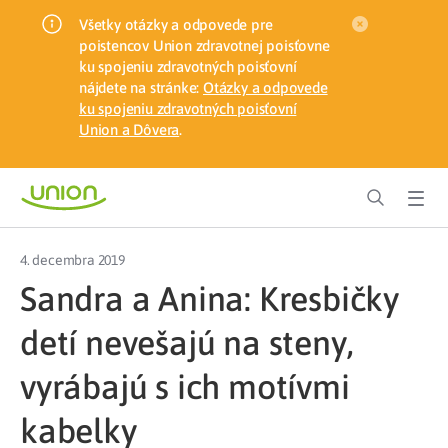
Všetky otázky a odpovede pre
poistencov Union zdravotnej poisťovne
ku spojeniu zdravotných poisťovní
nájdete na stránke:
Otázky a odpovede
ku spojeniu zdravotných poisťovní
Union a Dôvera
.
4. decembra 2019
Sandra a Anina: Kresbičky
detí nevešajú na steny,
vyrábajú s ich motívmi
kabelky