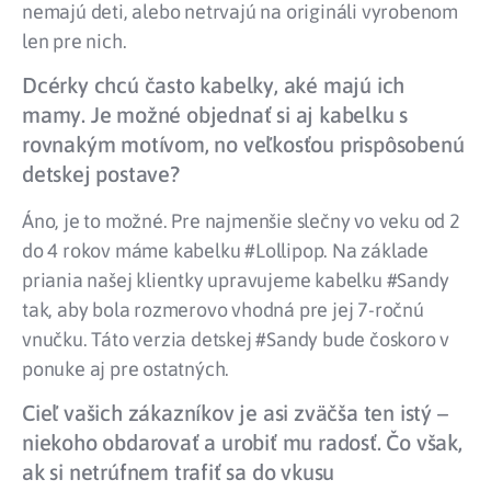
nemajú deti, alebo netrvajú na origináli vyrobenom
len pre nich.
Dcérky chcú často kabelky, aké majú ich
mamy. Je možné objednať si aj kabelku s
rovnakým motívom, no veľkosťou prispôsobenú
detskej postave?
Áno, je to možné. Pre najmenšie slečny vo veku od 2
do 4 rokov máme kabelku #Lollipop. Na základe
priania našej klientky upravujeme kabelku #Sandy
tak, aby bola rozmerovo vhodná pre jej 7-ročnú
vnučku. Táto verzia detskej #Sandy bude čoskoro v
ponuke aj pre ostatných.
Cieľ vašich zákazníkov je asi zväčša ten istý –
niekoho obdarovať a urobiť mu radosť. Čo však,
ak si netrúfnem trafiť sa do vkusu