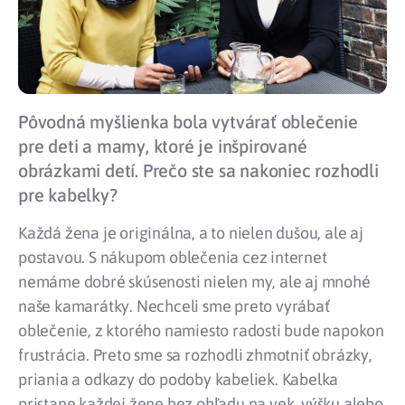
Pôvodná myšlienka bola vytvárať oblečenie
pre deti a mamy, ktoré je inšpirované
obrázkami detí. Prečo ste sa nakoniec rozhodli
pre kabelky?
Každá žena je originálna, a to nielen dušou, ale aj
postavou. S nákupom oblečenia cez internet
nemáme dobré skúsenosti nielen my, ale aj mnohé
naše kamarátky. Nechceli sme preto vyrábať
oblečenie, z ktorého namiesto radosti bude napokon
frustrácia. Preto sme sa rozhodli zhmotniť obrázky,
priania a odkazy do podoby kabeliek. Kabelka
pristane každej žene bez ohľadu na vek, výšku alebo