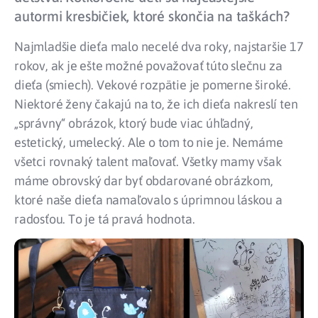
autormi kresbičiek, ktoré skončia na taškách?
Najmladšie dieťa malo necelé dva roky, najstaršie 17
rokov, ak je ešte možné považovať túto slečnu za
dieťa (smiech). Vekové rozpätie je pomerne široké.
Niektoré ženy čakajú na to, že ich dieťa nakreslí ten
„správny“ obrázok, ktorý bude viac úhľadný,
estetický, umelecký. Ale o tom to nie je. Nemáme
všetci rovnaký talent maľovať. Všetky mamy však
máme obrovský dar byť obdarované obrázkom,
ktoré naše dieťa namaľovalo s úprimnou láskou a
radosťou. To je tá pravá hodnota.