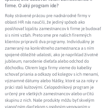
firme. O aký program ide?
Roky strávené prácou pre nadnárodné firmy v
oblasti HR nás naučili, že jediný spôsob ako
posilňovať lojalitu zamestnancov k firme je budovať
si s nimi vzťah. Preto sme pre našich firemných
klientov pripravili dva programy. Individuálny je
zameraný na konkrétneho zamestnanca a s ním
spojené dôležité udalosti, ako je napríklad životné
jubileum, narodenie dieťaťa alebo odchod do
dôchodku. Okrem loga firmy vieme do kabelky
schovať priania a odkazy od kolegov s ich menami,
významné dátumy alebo hlášky, ktoré sa za roky v
práci stali kultovými. Celopodnikový program je
určený pre všetkých zamestnancov alebo určitú
skupinu z nich. Naše produkty môžu byť skvelým
vianočným darčekom s osobným venovaním v