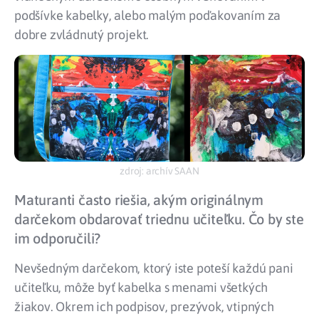
podšívke kabelky, alebo malým poďakovaním za
dobre zvládnutý projekt.
zdroj: archív SAAN
Maturanti často riešia, akým originálnym
darčekom obdarovať triednu učiteľku. Čo by ste
im odporučili?
Nevšedným darčekom, ktorý iste poteší každú pani
učiteľku, môže byť kabelka s menami všetkých
žiakov. Okrem ich podpisov, prezývok, vtipných