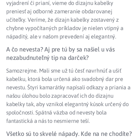
vyjadrení či prianí, vieme do dizajnu kabelky
preniesť aj odborné zameranie obdarovanej
učiteľky. Veríme, že dizajn kabelky zostavený z
chybne vypočítaných príkladov je nielen vtipný a
nápaditý, ale v našom prevedení aj elegantný.
A čo nevesta? Aj pre tú by sa našiel u vás
nezabudnuteľný tip na darček?
Samozrejme. Mali sme už tú česť navrhnúť a ušiť
kabelku, ktorá bola určená ako svadobný dar pre
nevestu. Štyri kamarátky napísali odkazy a priania a
našou úlohou bolo zapracovať ich do dizajnu
kabelky tak, aby vznikol elegantný kúsok určený do
spoločnosti. Spätná väzba od nevesty bola
fantastická a nás to nesmierne teší.
Všetko sú to skvelé nápady. Kde na ne chodíte?