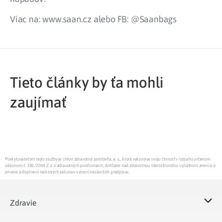
Viac na: www.saan.cz alebo FB: @Saanbags
Tieto články by ťa mohli
zaujímať
Poskytovateľom tejto služby je Union zdravotná poisťovňa, a. s., ktorá vykonáva svoju činnosť v rozsahu určenom
zákonom č. 581/2004 Z.z. o zdravotných poisťovniach, dohľade nad zdravotnou starostlivosťou v platnom znení a o
zmene a doplnení niektorých zákonov v znení neskorších predpisov.
Zdravie