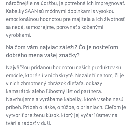
náročnejšie na údržbu, je potrebné ich impregnovať.
Kabelky SAAN sú módnymi doplnkami s vysokou
emocionálnou hodnotou pre majiteľa a ich životnosť
sa nedá, samozrejme, porovnať s koženými
výrobkami.
Na čom vám najviac záleží? Čo je nositeľom
dobrého mena vašej značky?
Najväčšou pridanou hodnotou našich produktov sú
emócie, ktoré sú v nich skryté. Nezáleží na tom, či je
v nich zhmotnený obrázok dieťaťa, odkazy
kamarátok alebo ľúbostný list od partnera.
Navrhujeme a vyrábame kabelky, ktoré v sebe nesú
príbeh. Príbeh o láske, o túžbe, o prianiach. Cieľom je
vytvoriť pre ženu kúsok, ktorý jej vyčarí úsmev na
tvári a radosť v duši.