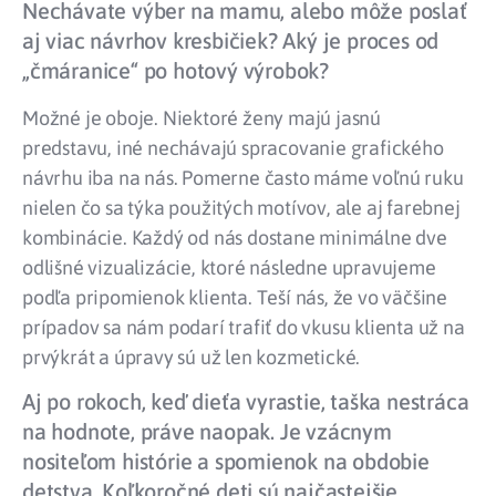
Nechávate výber na mamu, alebo môže poslať
aj viac návrhov kresbičiek? Aký je proces od
„čmáranice“ po hotový výrobok?
Možné je oboje. Niektoré ženy majú jasnú
predstavu, iné nechávajú spracovanie grafického
návrhu iba na nás. Pomerne často máme voľnú ruku
nielen čo sa týka použitých motívov, ale aj farebnej
kombinácie. Každý od nás dostane minimálne dve
odlišné vizualizácie, ktoré následne upravujeme
podľa pripomienok klienta. Teší nás, že vo väčšine
prípadov sa nám podarí trafiť do vkusu klienta už na
prvýkrát a úpravy sú už len kozmetické.
Aj po rokoch, keď dieťa vyrastie, taška nestráca
na hodnote, práve naopak. Je vzácnym
nositeľom histórie a spomienok na obdobie
detstva. Koľkoročné deti sú najčastejšie