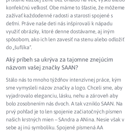
konfekčnú veľkosť. Obe máme to šťastie, že môžeme
zažívať každodenné radosti a starosti spojené s
deťmi. Práve naše deti nás inšpirovali k nápadu
využiť obrázky, ktoré denne dostávame, aj iným
spôsobom, ako ich len zavesiť na stenu alebo odložiť
do „šuflíka“.
Aký príbeh sa ukrýva za tajomne znejúcim
názvom vašej značky SAAN?
Stálo nás to mnoho týždňov intenzívnej práce, kým
sme vymysleli názov značky a logo. Chceli sme, aby
vyjadrovalo eleganciu, lásku, nehu a zároveň aby
bolo zosobnením nás dvoch. A tak vzniklo SAAN. Na
prvý pohľad je to len spojenie začiatočných písmen
našich krstných mien – SAndra a ANina. Nesie však v
sebe aj inú symboliku. Spojené písmená AA