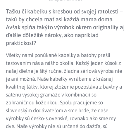
Tašku či kabelku s kresbou od svojej ratolesti –
takú by chcela mať asi každá mama doma.
Avšak spĺňa takýto výrobok okrem originality aj
ďalšie dôležité nároky, ako napríklad
praktickosť?
Všetky nami ponúkané kabelky a batohy prešli
testovaním nás a nášho okolia. Každý jeden kúsok z
našej dielne je šitý ručne, žiadna sériová výroba nie
je ani možná. Naše kabelky vyrábame z krásnej
kvalitnej látky, ktorej zloženie pozostáva z bavlny a
saténu vysokej gramáže v kombinácií so
zahraničnou koženkou. Spolupracujeme so
slovenským dodávateľom a sme hrdé, že naše
výrobky sú česko-slovenské, rovnako ako sme my
dve. Naše výrobky nie sú určené do dažďa, sú