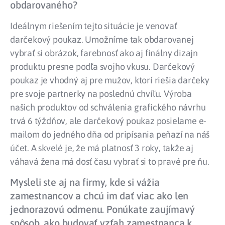
obdarovaného?
Ideálnym riešením tejto situácie je venovať
darčekový poukaz. Umožníme tak obdarovanej
vybrať si obrázok, farebnosť ako aj finálny dizajn
produktu presne podľa svojho vkusu. Darčekový
poukaz je vhodný aj pre mužov, ktorí riešia darčeky
pre svoje partnerky na poslednú chvíľu. Výroba
našich produktov od schválenia grafického návrhu
trvá 6 týždňov, ale darčekový poukaz posielame e-
mailom do jedného dňa od pripísania peňazí na náš
účet. A skvelé je, že má platnosť 3 roky, takže aj
váhavá žena má dosť času vybrať si to pravé pre ňu.
Mysleli ste aj na firmy, kde si vážia
zamestnancov a chcú im dať viac ako len
jednorazovú odmenu. Ponúkate zaujímavý
spôsob, ako budovať vzťah zamestnanca k