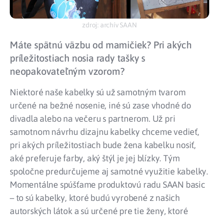
zdroj: archív SAAN
Máte spätnú väzbu od mamičiek? Pri akých
príležitostiach nosia rady tašky s
neopakovateľným vzorom?
Niektoré naše kabelky sú už samotným tvarom
určené na bežné nosenie, iné sú zase vhodné do
divadla alebo na večeru s partnerom. Už pri
samotnom návrhu dizajnu kabelky chceme vedieť,
pri akých príležitostiach bude žena kabelku nosiť,
aké preferuje farby, aký štýl je jej blízky. Tým
spoločne predurčujeme aj samotné využitie kabelky.
Momentálne spúšťame produktovú radu SAAN basic
– to sú kabelky, ktoré budú vyrobené z našich
autorských látok a sú určené pre tie ženy, ktoré