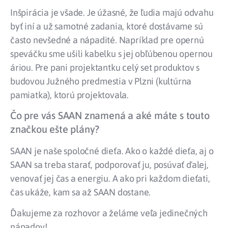
Inšpirácia je všade. Je úžasné, že ľudia majú odvahu
byť iní a už samotné zadania, ktoré dostávame sú
často nevšedné a nápadité. Napríklad pre opernú
speváčku sme ušili kabelku s jej obľúbenou opernou
áriou. Pre pani projektantku celý set produktov s
budovou Južného predmestia v Plzni (kultúrna
pamiatka), ktorú projektovala.
Čo pre vás SAAN znamená a aké máte s touto
značkou ešte plány?
SAAN je naše spoločné dieťa. Ako o každé dieťa, aj o
SAAN sa treba starať, podporovať ju, posúvať ďalej,
venovať jej čas a energiu. A ako pri každom dieťati,
čas ukáže, kam sa až SAAN dostane.
Ďakujeme za rozhovor a želáme veľa jedinečných
nápadov!