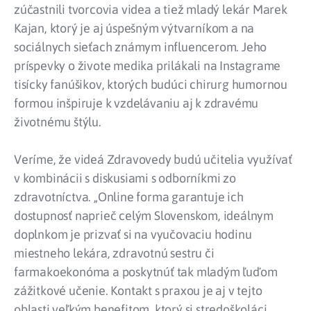
zúčastnili tvorcovia videa a tiež mladý lekár Marek
Kajan, ktorý je aj úspešným výtvarníkom a na
sociálnych sieťach známym influencerom. Jeho
príspevky o živote medika prilákali na Instagrame
tisícky fanúšikov, ktorých budúci chirurg humornou
formou inšpiruje k vzdelávaniu aj k zdravému
životnému štýlu.
Veríme, že videá Zdravovedy budú učitelia využívať
v kombinácii s diskusiami s odborníkmi zo
zdravotníctva. „Online forma garantuje ich
dostupnosť naprieč celým Slovenskom, ideálnym
doplnkom je prizvať si na vyučovaciu hodinu
miestneho lekára, zdravotnú sestru či
farmakoekonóma a poskytnúť tak mladým ľuďom
zážitkové učenie. Kontakt s praxou je aj v tejto
oblasti veľkým benefitom, ktorý si stredoškoláci