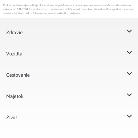
Poskytovateľom tejto služby je Union zdravotná poisťovňa, a. s., ktorá vykonáva svoju činnosť v rozsahu určenom
zákonom č. 581/2004 Z.z. o zdravotných poisťovniach, dohľade nad zdravotnou starostlivosťou v platnom znení a o
zmene a doplnení niektorých zákonov v znení neskorších predpisov.
Zdravie
Vozidlá​
Cestovanie
Majetok​
Život​