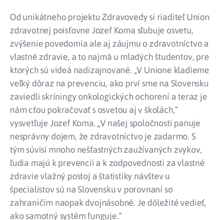
Od unikátneho projektu Zdravovedy si riaditeľ Union
zdravotnej poisťovne Jozef Koma sľubuje osvetu,
zvýšenie povedomia ale aj záujmu o zdravotníctvo a
vlastné zdravie, a to najmä u mladých študentov, pre
ktorých sú videá nadizajnované. „V Unione kladieme
veľký dôraz na prevenciu, ako prví sme na Slovensku
zaviedli skríningy onkologických ochorení a teraz je
nám cťou pokračovať s osvetou aj v školách,“
vysvetľuje Jozef Koma. „V našej spoločnosti panuje
nesprávny dojem, že zdravotníctvo je zadarmo. S
tým súvisí mnoho nešťastných zaužívaných zvykov,
ľudia majú k prevencii a k zodpovednosti za vlastné
zdravie vlažný postoj a štatistiky návštev u
špecialistov sú na Slovensku v porovnaní so
zahraničím naopak dvojnásobné. Je dôležité vedieť,
ako samotný systém funguje.“