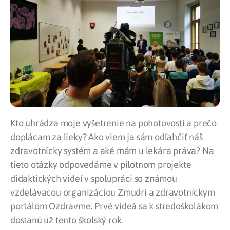
Kto uhrádza moje vyšetrenie na pohotovosti a prečo
doplácam za lieky? Ako viem ja sám odľahčiť náš
zdravotnícky systém a aké mám u lekára práva? Na
tieto otázky odpovedáme v pilotnom projekte
didaktických videí v spolupráci so známou
vzdelávacou organizáciou Zmudri a zdravotníckym
portálom Ozdravme. Prvé videá sa k stredoškolákom
dostanú už tento školský rok.