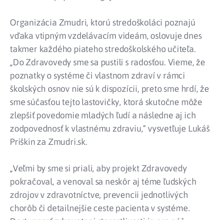
Organizácia Zmudri, ktorú stredoškoláci poznajú
vďaka vtipným vzdelávacím videám, oslovuje dnes
takmer každého piateho stredoškolského učiteľa.
„Do Zdravovedy sme sa pustili s radosťou. Vieme, že
poznatky o systéme či vlastnom zdraví v rámci
školských osnov nie sú k dispozícii, preto sme hrdí, že
sme súčasťou tejto lastovičky, ktorá skutočne môže
zlepšiť povedomie mladých ľudí a následne aj ich
zodpovednosť k vlastnému zdraviu,“ vysvetľuje Lukáš
Priškin za Zmudri.sk.
„Veľmi by sme si priali, aby projekt Zdravovedy
pokračoval, a venoval sa neskôr aj téme ľudských
zdrojov v zdravotníctve, prevencii jednotlivých
chorôb či detailnejšie ceste pacienta v systéme.