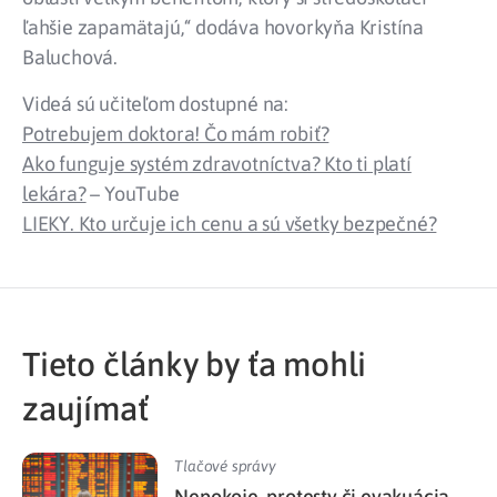
ľahšie zapamätajú,“ dodáva hovorkyňa Kristína
Baluchová.
Videá sú učiteľom dostupné na:
Potrebujem doktora! Čo mám robiť?
Ako funguje systém zdravotníctva? Kto ti platí
lekára?
– YouTube
LIEKY. Kto určuje ich cenu a sú všetky bezpečné?
Tieto články by ťa mohli
zaujímať
Tlačové správy
Nepokoje, protesty či evakuácia.