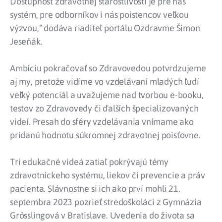
Dostupnosť zdravotnej starostlivosti je pre náš
systém, pre odborníkov i nás poistencov veľkou
výzvou,“ dodáva riaditeľ portálu Ozdravme Šimon
Jeseňák.
Ambíciu pokračovať so Zdravovedou potvrdzujeme
aj my, pretože vidíme vo vzdelávaní mladých ľudí
veľký potenciál a uvažujeme nad tvorbou e-booku,
testov zo Zdravovedy či ďalších špecializovaných
videí. Presah do sféry vzdelávania vnímame ako
pridanú hodnotu súkromnej zdravotnej poisťovne.
Tri edukačné videá zatiaľ pokrývajú témy
zdravotníckeho systému, liekov či prevencie a práv
pacienta. Slávnostne si ich ako prví mohli 21.
septembra 2023 pozrieť stredoškoláci z Gymnázia
Grösslingová v Bratislave. Uvedenia do života sa