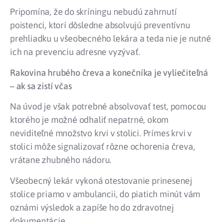
Pripomína, že do skríningu nebudú zahrnutí
poistenci, ktorí dôsledne absolvujú preventívnu
prehliadku u všeobecného lekára a teda nie je nutné
ich na prevenciu adresne vyzývať.
Rakovina hrubého čreva a konečníka je
vyliečiteľná
– ak sa zistí včas
Na úvod je však potrebné absolvovať test, pomocou
ktorého je možné odhaliť nepatrné, okom
neviditeľné množstvo krvi v stolici. Prímes krvi v
stolici môže signalizovať rôzne ochorenia čreva,
vrátane zhubného nádoru.
Všeobecný lekár vykoná otestovanie prinesenej
stolice priamo v ambulancii, do piatich minút vám
oznámi výsledok a zapíše ho do zdravotnej
dokumentácie.