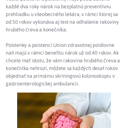
každé dva roky nárok na bezplatnú preventívnu
prehliadku u všeobecného lekára, v rámci ktorej sa
od 50 rokov vykonáva aj test na odhalenie rakoviny
hrubého čreva a konečníka.
Poistenky a poistenci Union zdravotnej poisťovne
naň majú v rámci benefitu nárok už od 40 rokov. Ak
chcete mať istotu, že vám rakovina hrubého čreva a
konečníka nehrozí, môžete sa každých desať rokov
objednať na primárnu skríningovú kolonoskopiu v
gastroenterologickej ambulancii.