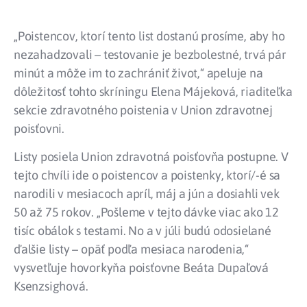
„Poistencov, ktorí tento list dostanú prosíme, aby ho
nezahadzovali – testovanie je bezbolestné, trvá pár
minút a môže im to zachrániť život,“ apeluje na
dôležitosť tohto skríningu Elena Májeková, riaditeľka
sekcie zdravotného poistenia v Union zdravotnej
poisťovni.
Listy posiela Union zdravotná poisťovňa postupne. V
tejto chvíli ide o poistencov a poistenky, ktorí/-é sa
narodili v mesiacoch apríl, máj a jún a dosiahli vek
50 až 75 rokov. „Pošleme v tejto dávke viac ako 12
tisíc obálok s testami. No a v júli budú odosielané
ďalšie listy – opäť podľa mesiaca narodenia,“
vysvetľuje hovorkyňa poisťovne Beáta Dupaľová
Ksenzsighová.