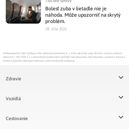
Tlačové správy
Bolesť zuba v lietadle nie je
náhoda. Môže upozorniť na skrytý
problém.
28. Júla 2026
Poskytovateľom tejto služby je Union zdravotná poisťovňa, a. s., ktorá vykonáva svoju činnosť v rozsahu určenom
zákonom č. 581/2004 Z.z. o zdravotných poisťovniach, dohľade nad zdravotnou starostlivosťou v platnom znení a o
zmene a doplnení niektorých zákonov v znení neskorších predpisov.
Zdravie
Vozidlá​
Cestovanie