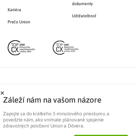
dokumenty
Kariéra
Udržateľnosť
Prečo Union
Partnerská zóna
Ochrana osobných údajov
Záleží nám na vašom názore
Pre médiá
Cookies
Legislatíva
Zapojte sa do krátkeho 3-minutového prieskumu a
povedzte nám, ako vnímate plánované spojenie
zdravotných poisťovní Union a Dôvera.