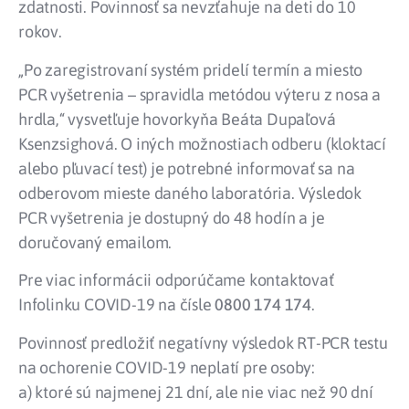
zdatnosti. Povinnosť sa nevzťahuje na deti do 10
rokov.
„Po zaregistrovaní systém pridelí termín a miesto
PCR vyšetrenia – spravidla metódou výteru z nosa a
hrdla,“ vysvetľuje hovorkyňa Beáta Dupaľová
Ksenzsighová. O iných možnostiach odberu (kloktací
alebo pľuvací test) je potrebné informovať sa na
odberovom mieste daného laboratória. Výsledok
PCR vyšetrenia je dostupný do 48 hodín a je
doručovaný emailom.
Pre viac informácii odporúčame kontaktovať
Infolinku COVID-19 na čísle
0800 174 174
.
Povinnosť predložiť negatívny výsledok RT-PCR testu
na ochorenie COVID-19 neplatí pre osoby:
a) ktoré sú najmenej 21 dní, ale nie viac než 90 dní