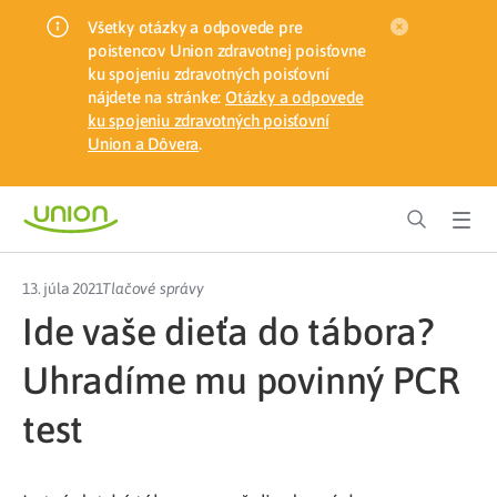
Všetky otázky a odpovede pre
poistencov Union zdravotnej poisťovne
ku spojeniu zdravotných poisťovní
nájdete na stránke:
Otázky a odpovede
ku spojeniu zdravotných poisťovní
Union a Dôvera
.
13. júla 2021
Tlačové správy
Ide vaše dieťa do tábora?
Uhradíme mu povinný PCR
test