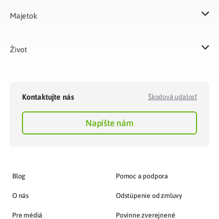
Majetok​
Život​
Kontaktujte nás
Škodová udalosť
Napíšte nám
Blog
Pomoc a podpora
O nás
Odstúpenie od zmluvy
Pre médiá
Povinne zverejnené