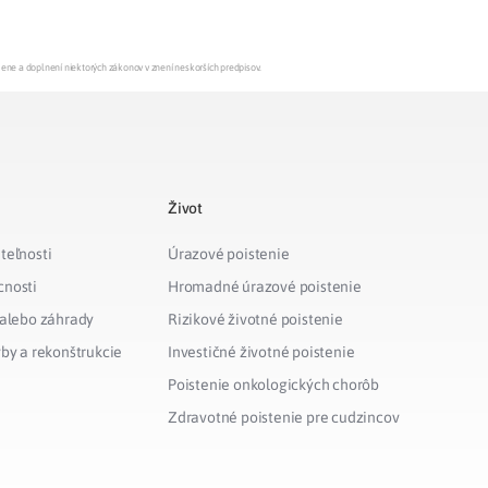
Potvrdenie o neevidovaní
pohľadávky
mene a doplnení niektorých zákonov v znení neskorších predpisov.
Život
teľnosti
Úrazové poistenie
cnosti
Hromadné úrazové poistenie
 alebo záhrady
Rizikové životné poistenie
vby a rekonštrukcie
Investičné životné poistenie
Poistenie onkologických chorôb
Zdravotné poistenie pre cudzincov