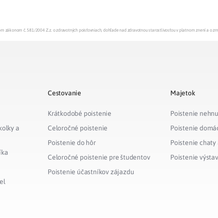
Liečba v zahraničí
istenie pre cudzincov
enom zákonom č. 581/2004 Z.z. o zdravotných poisťovniach, dohľade nad zdravotnou starostlivosťou v platnom znení a o z
Cestovanie
Majetok
Krátkodobé poistenie
Poistenie nehnu
kolky a
Celoročné poistenie
Poistenie domá
Poistenie do hôr
Poistenie chaty
íka
Celoročné poistenie pre študentov
Poistenie výsta
Poistenie účastníkov zájazdu
el