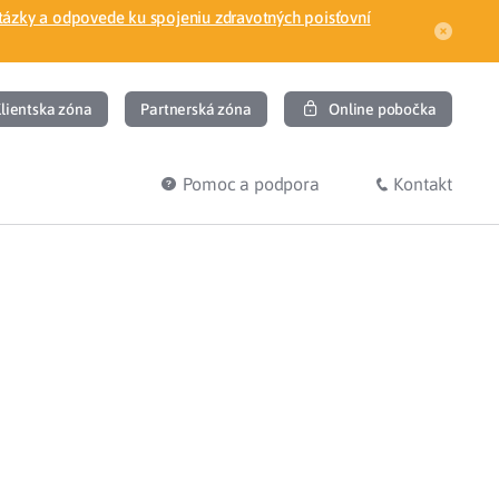
tázky a odpovede ku spojeniu zdravotných poisťovní
lientska zóna
Partnerská zóna
Online pobočka
Pomoc a podpora
Kontakt
DIŤ
HĽADÁM
ec
Overenie poistného vzťahu
Prihláška do zdravotnej poisťovne
osť
Zoznam dlžníkov
uvného lekára
Žiadosti a tlačivá