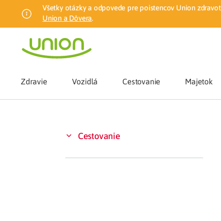
Všetky otázky a odpovede pre poistencov Union zdravotn
Union a Dôvera
.
Zdravie
Vozidlá
Cestovanie
Majetok
Benefity
Cestovanie
Zmena zdrav
Union mobiln
Poistenie n