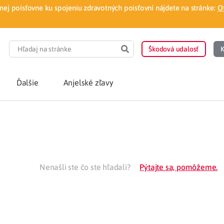
ej poisťovne ku spojeniu zdravotných poisťovní nájdete na stránke:
O
Škodová udalosť
K
Ďalšie
Anjelské zľavy
POTREBUJEM PORA
Som nový poisten
otnej poisťovne
Nenašli ste čo ste hľadali?
Pýtajte sa, pomôžeme.
Vyhľadať lekára
á aplikácia
Kúpeľná starostliv
ovorodenca v pohodlí domova
Ošetrenie u nezml