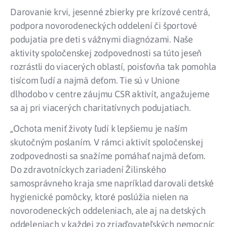
Darovanie krvi, jesenné zbierky pre krízové centrá,
podpora novorodeneckých oddelení či športové
podujatia pre deti s vážnymi diagnózami. Naše
aktivity spoločenskej zodpovednosti sa túto jeseň
rozrástli do viacerých oblastí, poisťovňa tak pomohla
tisícom ľudí a najmä deťom. Tie sú v Unione
dlhodobo v centre záujmu CSR aktivít, angažujeme
sa aj pri viacerých charitatívnych podujatiach.
„Ochota meniť životy ľudí k lepšiemu je naším
skutočným poslaním. V rámci aktivít spoločenskej
zodpovednosti sa snažíme pomáhať najmä deťom.
Do zdravotníckych zariadení Žilinského
samosprávneho kraja sme napríklad darovali detské
hygienické pomôcky, ktoré poslúžia nielen na
novorodeneckých oddeleniach, ale aj na detských
oddeleniach v každej zo zriaďovateľských nemocníc