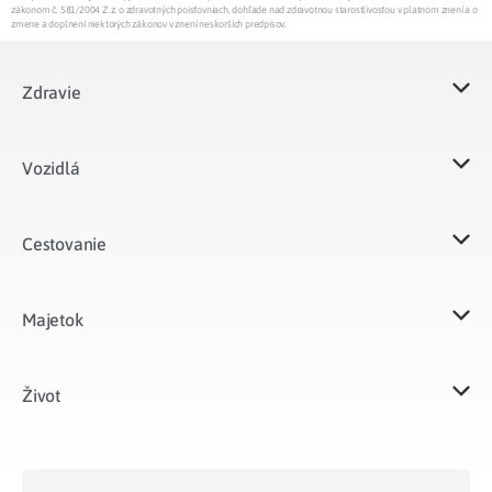
zákonom č. 581/2004 Z.z. o zdravotných poisťovniach, dohľade nad zdravotnou starostlivosťou v platnom znení a o
zmene a doplnení niektorých zákonov v znení neskorších predpisov.
Zdravie
Vozidlá​
Cestovanie
Majetok​
Život​