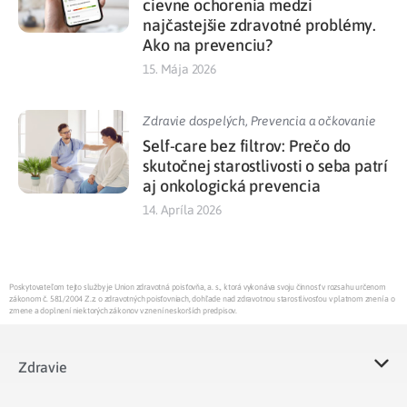
cievne ochorenia medzi
najčastejšie zdravotné problémy.
Ako na prevenciu?
15. Mája 2026
Zdravie dospelých
,
Prevencia a očkovanie
Self-care bez filtrov: Prečo do
skutočnej starostlivosti o seba patrí
aj onkologická prevencia
14. Apríla 2026
Poskytovateľom tejto služby je Union zdravotná poisťovňa, a. s., ktorá vykonáva svoju činnosť v rozsahu určenom
zákonom č. 581/2004 Z.z. o zdravotných poisťovniach, dohľade nad zdravotnou starostlivosťou v platnom znení a o
zmene a doplnení niektorých zákonov v znení neskorších predpisov.
Zdravie