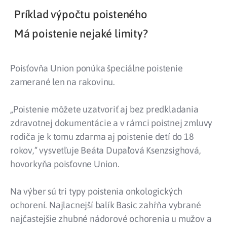
Príklad výpočtu poisteného
Má poistenie nejaké limity?
Poisťovňa Union ponúka špeciálne poistenie
zamerané len na rakovinu.
„Poistenie môžete uzatvoriť aj bez predkladania
zdravotnej dokumentácie a v rámci poistnej zmluvy
rodiča je k tomu zdarma aj poistenie detí do 18
rokov,“ vysvetľuje Beáta Dupaľová Ksenzsighová,
hovorkyňa poisťovne Union.
Na výber sú tri typy poistenia onkologických
ochorení. Najlacnejší balík Basic zahŕňa vybrané
najčastejšie zhubné nádorové ochorenia u mužov a