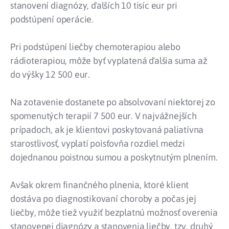
stanovení diagnózy, ďalších 10 tisíc eur pri
podstúpení operácie.
Pri podstúpení liečby chemoterapiou alebo
rádioterapiou, môže byť vyplatená ďalšia suma až
do výšky 12 500 eur.
Na zotavenie dostanete po absolvovaní niektorej zo
spomenutých terapií 7 500 eur. V najvážnejších
prípadoch, ak je klientovi poskytovaná paliatívna
starostlivosť, vyplatí poisťovňa rozdiel medzi
dojednanou poistnou sumou a poskytnutým plnením.
Avšak okrem finančného plnenia, ktoré klient
dostáva po diagnostikovaní choroby a počas jej
liečby, môže tiež využiť bezplatnú možnosť overenia
stanovenej diagnózy a stanovenia liečby, tzv. druhý