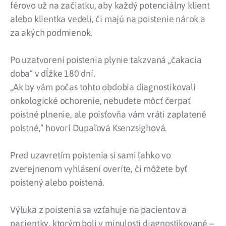
férovo už na začiatku, aby každý potenciálny klient
alebo klientka vedeli, či majú na poistenie nárok a
za akých podmienok.
Po uzatvorení poistenia plynie takzvaná „čakacia
doba“ v dĺžke 180 dní.
„Ak by vám počas tohto obdobia diagnostikovali
onkologické ochorenie, nebudete môcť čerpať
poistné plnenie, ale poisťovňa vám vráti zaplatené
poistné,“ hovorí Dupaľová Ksenzsighová.
Pred uzavretím poistenia si sami ľahko vo
zverejnenom vyhlásení overíte, či môžete byť
poistený alebo poistená.
Výluka z poistenia sa vzťahuje na pacientov a
pacientky, ktorým boli v minulosti diagnostikované –