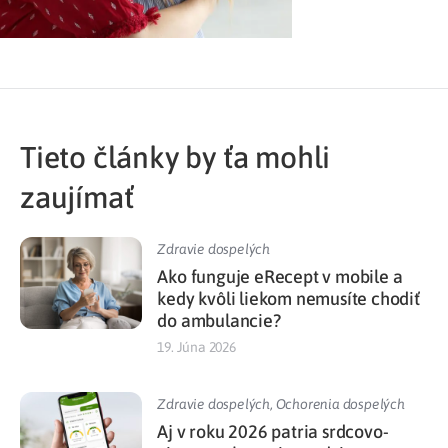
Tieto články by ťa mohli
zaujímať
Zdravie dospelých
Ako funguje eRecept v mobile a
kedy kvôli liekom nemusíte chodiť
do ambulancie?
19. Júna 2026
Zdravie dospelých
,
Ochorenia dospelých
Aj v roku 2026 patria srdcovo-