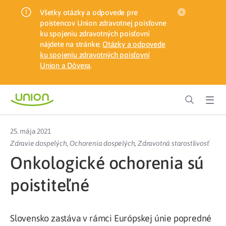
Všetky otázky a odpovede pre
poistencov Union zdravotnej poisťovne
ku spojeniu zdravotných poisťovní
nájdete na stránke:
Otázky a odpovede
ku spojeniu zdravotných poisťovní
Union a Dôvera
.
25. mája 2021
Zdravie dospelých
,
Ochorenia dospelých
,
Zdravotná starostlivosť
Onkologické ochorenia sú
poistiteľné
Slovensko zastáva v rámci Európskej únie popredné