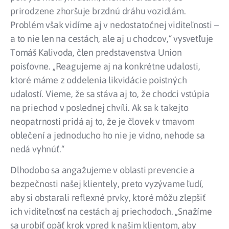
prirodzene zhoršuje brzdnú dráhu vozidlám.
Problém však vidíme aj v nedostatočnej viditeľnosti –
a to nie len na cestách, ale aj u chodcov,“ vysvetľuje
Tomáš Kalivoda, člen predstavenstva Union
poisťovne. „Reagujeme aj na konkrétne udalosti,
ktoré máme z oddelenia likvidácie poistných
udalostí. Vieme, že sa stáva aj to, že chodci vstúpia
na priechod v poslednej chvíli. Ak sa k takejto
neopatrnosti pridá aj to, že je človek v tmavom
oblečení a jednoducho ho nie je vidno, nehode sa
nedá vyhnúť.“
Dlhodobo sa angažujeme v oblasti prevencie a
bezpečnosti našej klientely, preto vyzývame ľudí,
aby si obstarali reflexné prvky, ktoré môžu zlepšiť
ich viditeľnosť na cestách aj priechodoch. „Snažíme
sa urobiť opäť krok vpred k našim klientom, aby