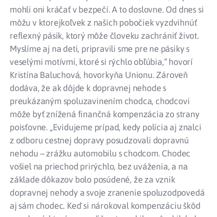
mohli oni kráčať v bezpečí. A to doslovne. Od dnes si
môžu v ktorejkoľvek z našich pobočiek vyzdvihnúť
reflexný pásik, ktorý môže človeku zachrániť život.
Myslíme aj na deti, pripravili sme pre ne pásiky s
veselými motívmi, ktoré si rýchlo obľúbia,“ hovorí
Kristína Baluchová, hovorkyňa Unionu. Zároveň
dodáva, že ak dôjde k dopravnej nehode s
preukázaným spoluzavinením chodca, chodcovi
môže byť znížená finančná kompenzácia zo strany
poisťovne. „Evidujeme prípad, kedy polícia aj znalci
z odboru cestnej dopravy posudzovali dopravnú
nehodu – zrážku automobilu s chodcom. Chodec
vošiel na priechod prirýchlo, bez uváženia, a na
základe dôkazov bolo posúdené, že za vznik
dopravnej nehody a svoje zranenie spoluzodpovedá
aj sám chodec. Keď si nárokoval kompenzáciu škôd