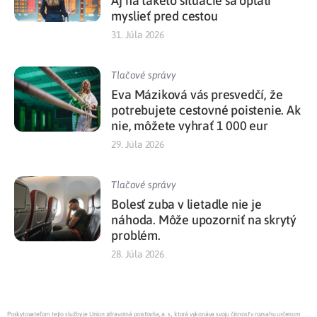
Aj na takéto situácie sa oplatí
myslieť pred cestou
31. Júla 2026
Tlačové správy
Eva Máziková vás presvedčí, že
potrebujete cestovné poistenie. Ak
nie, môžete vyhrať 1 000 eur
29. Júla 2026
Tlačové správy
Bolesť zuba v lietadle nie je
náhoda. Môže upozorniť na skrytý
problém.
28. Júla 2026
Poskytovateľom tejto služby je Union zdravotná poisťovňa, a. s., ktorá vykonáva svoju činnosť v rozsahu určenom