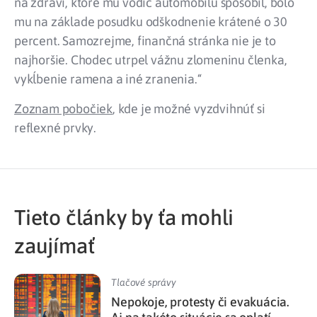
na zdraví, ktoré mu vodič automobilu spôsobil, bolo
mu na základe posudku odškodnenie krátené o 30
percent. Samozrejme, finančná stránka nie je to
najhoršie. Chodec utrpel vážnu zlomeninu členka,
vykĺbenie ramena a iné zranenia.“
Zoznam pobočiek
, kde je možné vyzdvihnúť si
reflexné prvky.
Tieto články by ťa mohli
zaujímať
Tlačové správy
Nepokoje, protesty či evakuácia.