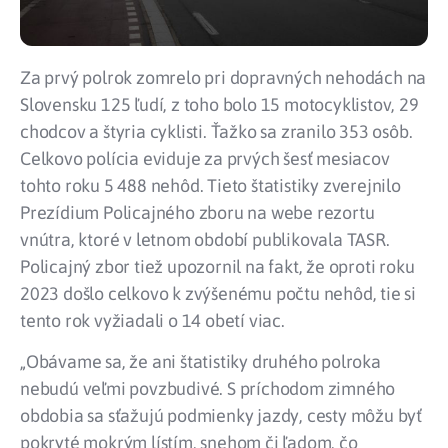
Za prvý polrok zomrelo pri dopravných nehodách na
Slovensku 125 ľudí, z toho bolo 15 motocyklistov, 29
chodcov a štyria cyklisti. Ťažko sa zranilo 353 osôb.
Celkovo polícia eviduje za prvých šesť mesiacov
tohto roku 5 488 nehôd. Tieto štatistiky zverejnilo
Prezídium Policajného zboru na webe rezortu
vnútra, ktoré v letnom období publikovala TASR.
Policajný zbor tiež upozornil na fakt, že oproti roku
2023 došlo celkovo k zvýšenému počtu nehôd, tie si
tento rok vyžiadali o 14 obetí viac.
„Obávame sa, že ani štatistiky druhého polroka
nebudú veľmi povzbudivé. S príchodom zimného
obdobia sa sťažujú podmienky jazdy, cesty môžu byť
pokryté mokrým lístím, snehom či ľadom, čo