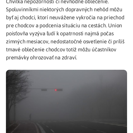
Chvíľka nepozornosti či nevhodné oblečenie.
Spoluvinníkmi niektorých dopravných nehôd môžu
byť aj chodci, ktorí neuvážene vykročia na priechod
pre chodcov a podcenia situáciu na cestách. Union
poisťovňa vyzýva ľudí k opatrnosti najmä počas
zimných mesiacov, nedostatočné osvetlenie či príliš
tmavé oblečenie chodcov totiž môžu účastníkov
premávky ohrozovať na zdraví.