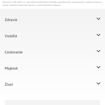
zákonom č. 581/2004 Z.z. o zdravotných poisťovniach, dohľade nad zdravotnou starostlivosťou v platnom znení a o
zmene a doplnení niektorých zákonov v znení neskorších predpisov.
Zdravie
Vozidlá​
Cestovanie
Majetok​
Život​