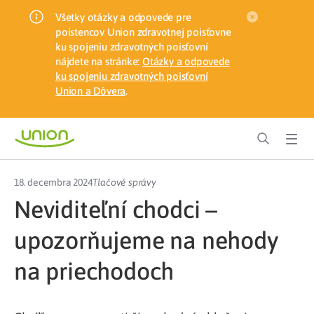
Všetky otázky a odpovede pre
poistencov Union zdravotnej poisťovne
ku spojeniu zdravotných poisťovní
nájdete na stránke:
Otázky a odpovede
ku spojeniu zdravotných poisťovní
Union a Dôvera
.
18. decembra 2024
Tlačové správy
Neviditeľní chodci –
upozorňujeme na nehody
na priechodoch