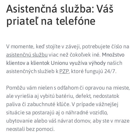
Asistenčná služba: Váš
priateľ na telefóne
V momente, keď stojíte v záveji, potrebujete číslo na
asistenčnú službu
viac než čokoľvek iné.
Množstvo
klientov a klientok Unionu využíva výhody
našich
asistenčných služieb k
PZP
, ktoré fungujú 24/7.
Pomôžu vám nielen s odťahom či opravou na mieste,
ale vyriešia aj vybitú batériu, defekt, nedostatok
paliva či zabuchnuté kľúče. V prípade vážnejšej
situácie sa postarajú aj o náhradné vozidlo,
ubytovanie alebo váš návrat domov, aby ste v mraze
neostali bez pomoci.