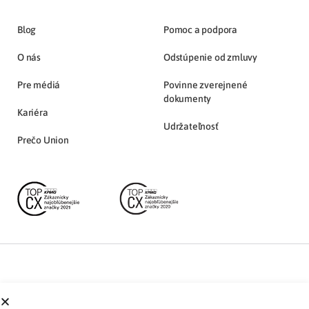
Blog
Pomoc a podpora
O nás
Odstúpenie od zmluvy
Pre médiá
Povinne zverejnené
dokumenty
Kariéra
Udržateľnosť
Prečo Union
Partnerská zóna
Ochrana osobných údajov