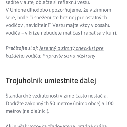
sedíte v aute, oblečte si reflexnú vestu.
V Unione dlhodobo upozorňujeme, že v zimnom
šere, hmle či snežení ste bez nej pre ostatných
vodičov „neviditeľní“. Vestu majte vždy v dosahu
vodiča – v kríze nebudete mať čas hrabať sa v kufri.
Prečítajte si aj
:
Jesenný a zimný checklist pre
každého vodiča: Pripravte sa na nástrahy
Trojuholník umiestnite ďalej
Štandardné vzdialenosti v zime často nestačia.
Dodržte zákonných
50 metrov
(mimo obce) a
100
metrov
(na diaľnici).
Ak je však vozovka zľadovatená, brzdná dráha