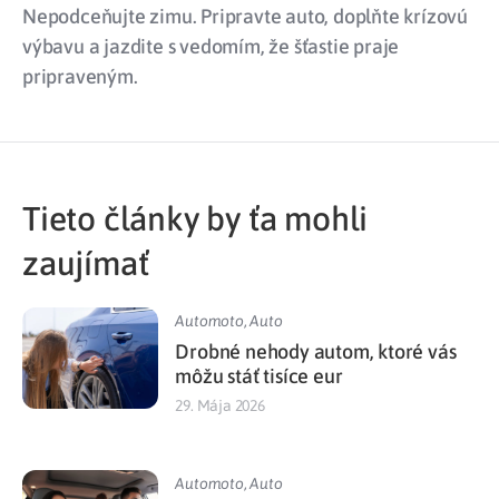
Nepodceňujte zimu. Pripravte auto, doplňte krízovú
výbavu a jazdite s vedomím, že šťastie praje
pripraveným.
Tieto články by ťa mohli
zaujímať
Automoto
,
Auto
Drobné nehody autom, ktoré vás
môžu stáť tisíce eur
29. Mája 2026
Automoto
,
Auto