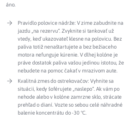
áno.
Pravidlo polovice nádrže: V zime zabudnite na
jazdu „na rezervu“. Zvyknite si tankovať už
vtedy, keď ukazovateľ klesne na polovicu. Bez
paliva totiž nenaštartujete a bez bežiaceho
motora nefunguje kúrenie. V dlhej kolóne je
práve dostatok paliva vašou jedinou istotou, že
nebudete na pomoc čakať v mrazivom aute.
Kvalitná zmes do ostrekovačov: Vyhnite sa
situácii, kedy šoférujete „naslepo“. Ak vám po
nehode alebo v kolóne zamrzne sklo, strácate
prehľad o dianí. Vozte so sebou celé náhradné
balenie koncentrátu do -30 °C.