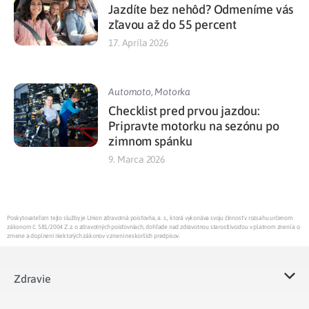
Jazdíte bez nehôd? Odmeníme vás
zľavou až do 55 percent
17. Apríla 2026
Automoto
,
Motorka
Checklist pred prvou jazdou:
Pripravte motorku na sezónu po
zimnom spánku
9. Marca 2026
Poskytovateľom tejto služby je Union zdravotná poisťovňa, a. s., ktorá vykonáva svoju činnosť v rozsahu určenom
zákonom č. 581/2004 Z.z. o zdravotných poisťovniach, dohľade nad zdravotnou starostlivosťou v platnom znení a o
zmene a doplnení niektorých zákonov v znení neskorších predpisov.
Zdravie