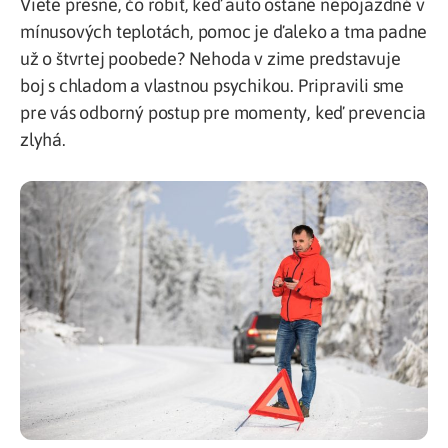
Viete presne, čo robiť, keď auto ostane nepojazdné v
mínusových teplotách, pomoc je ďaleko a tma padne
už o štvrtej poobede? Nehoda v zime predstavuje
boj s chladom a vlastnou psychikou. Pripravili sme
pre vás odborný postup pre momenty, keď prevencia
zlyhá.