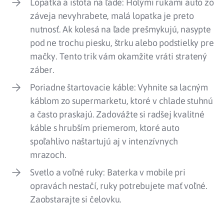
Lopatka a istota na ľade: Holými rukami auto zo
záveja nevyhrabete, malá lopatka je preto
nutnosť. Ak kolesá na ľade prešmykujú, nasypte
pod ne trochu piesku, štrku alebo podstielky pre
mačky. Tento trik vám okamžite vráti stratený
záber.
Poriadne štartovacie káble: Vyhnite sa lacným
káblom zo supermarketu, ktoré v chlade stuhnú
a často praskajú. Zadovážte si radšej kvalitné
káble s hrubším priemerom, ktoré auto
spoľahlivo naštartujú aj v intenzívnych
mrazoch.
Svetlo a voľné ruky: Baterka v mobile pri
opravách nestačí, ruky potrebujete mať voľné.
Zaobstarajte si čelovku.