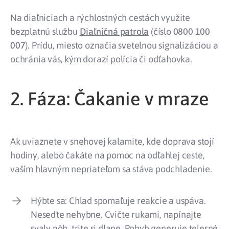
Na diaľniciach a rýchlostných cestách využite
bezplatnú službu
Diaľničná patrola
(číslo
0800 100
007
). Prídu, miesto označia svetelnou signalizáciou a
ochránia vás, kým dorazí polícia či odťahovka.
2. Fáza: Čakanie v mraze
Ak uviaznete v snehovej kalamite, kde doprava stojí
hodiny, alebo čakáte na pomoc na odľahlej ceste,
vaším hlavným nepriateľom sa stáva podchladenie.
Hýbte sa: Chlad spomaľuje reakcie a uspáva.
Neseďte nehybne. Cvičte rukami, napínajte
svaly nôh, trite si dlane. Pohyb generuje telesné