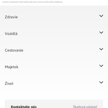
zmene a doplnení niektorých zákonov v znení neskorších predpisov.
Zdravie
Vozidlá​
Cestovanie
Majetok​
Život​
Kontaktujte nás
Škodová udalosť