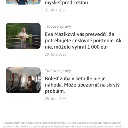
myslieť pred cestou
31. Júla 2026
Tlačové správy
Eva Máziková vás presvedčí, že
potrebujete cestovné poistenie. Ak
nie, môžete vyhrať 1 000 eur
29. Júla 2026
Tlačové správy
Bolesť zuba v lietadle nie je
náhoda. Môže upozorniť na skrytý
problém.
28. Júla 2026
Poskytovateľom tejto služby je Union zdravotná poisťovňa, a. s., ktorá vykonáva svoju činnosť v rozsahu určenom
zákonom č. 581/2004 Z.z. o zdravotných poisťovniach, dohľade nad zdravotnou starostlivosťou v platnom znení a o