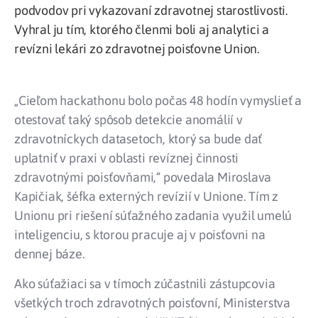
podvodov pri vykazovaní zdravotnej starostlivosti.
Vyhral ju tím, ktorého členmi boli aj analytici a
revízni lekári zo zdravotnej poisťovne Union.
„Cieľom hackathonu bolo počas 48 hodín vymyslieť a
otestovať taký spôsob detekcie anomálií v
zdravotníckych datasetoch, ktorý sa bude dať
uplatniť v praxi v oblasti revíznej činnosti
zdravotnými poisťovňami,“ povedala Miroslava
Kapičiak, šéfka externých revízií v Unione. Tím z
Unionu pri riešení súťažného zadania využil umelú
inteligenciu, s ktorou pracuje aj v poisťovni na
dennej báze.
Ako súťažiaci sa v tímoch zúčastnili zástupcovia
všetkých troch zdravotných poisťovní, Ministerstva