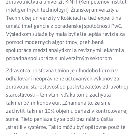
zdravotníctva a univerzít KINIT (Kempelenov inštitút
inteligentných technológií), Žilinskej univerzity a
Technickej univerzity v Košiciach a tiež experti na
umelú inteligencie z poradenskej spoločnosti PwC.
Výsledkom súťaže by mala byť ešte lepšia revízia za
pomoci moderných algoritmov, prehĺbená
spolupráca medzi analytikmi a revíznymi lekármi a
prípadná spolupráca s univerzitným sektorom.
Zdravotná poisťovňa Union je dlhodobo lídrom v
odhaľovaní neoprávnene účtovaných výkonov za
zdravotnú starostlivosť od poskytovateľov zdravotnej
starostlivosti – len vlani vďaka tomu zachytila
takmer 37 miliónov eur. „Znamená to, že sme
zachytili takmer 10% objemu peňazí v kontrolovanej
sume. Tieto peniaze by sa boli bez nášho úsilia
„stratili v systéme. Takto môžu byť opätovne použité