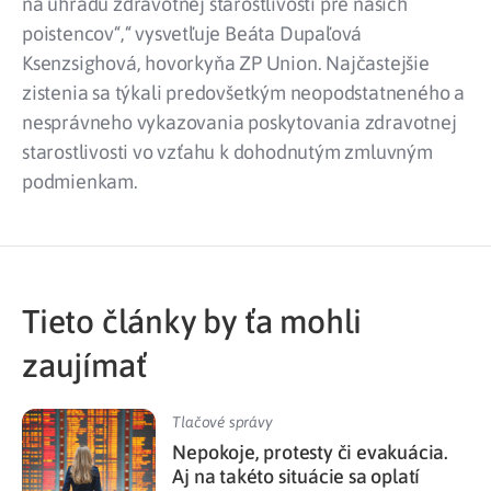
na úhradu zdravotnej starostlivosti pre našich
poistencov“,“ vysvetľuje Beáta Dupaľová
Ksenzsighová, hovorkyňa ZP Union. Najčastejšie
zistenia sa týkali predovšetkým neopodstatneného a
nesprávneho vykazovania poskytovania zdravotnej
starostlivosti vo vzťahu k dohodnutým zmluvným
podmienkam.
Tieto články by ťa mohli
zaujímať
Tlačové správy
Nepokoje, protesty či evakuácia.
Aj na takéto situácie sa oplatí