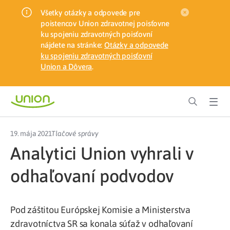
Všetky otázky a odpovede pre
poistencov Union zdravotnej poisťovne
ku spojeniu zdravotných poisťovní
nájdete na stránke:
Otázky a odpovede
ku spojeniu zdravotných poisťovní
Union a Dôvera
.
19. mája 2021
Tlačové správy
Analytici Union vyhrali v
odhaľovaní podvodov
Pod záštitou Európskej Komisie a Ministerstva
zdravotníctva SR sa konala súťaž v odhaľovaní