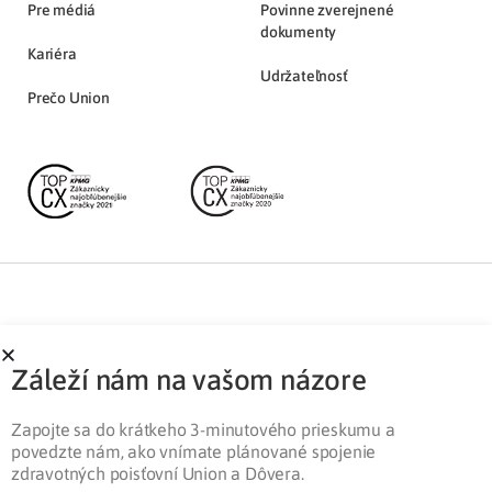
Pre médiá
Povinne zverejnené
dokumenty
Kariéra
Udržateľnosť
Prečo Union
Partnerská zóna
Ochrana osobných údajov
Záleží nám na vašom názore
Pre médiá
Cookies
Legislatíva
Zapojte sa do krátkeho 3-minutového prieskumu a
povedzte nám, ako vnímate plánované spojenie
zdravotných poisťovní Union a Dôvera.