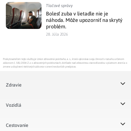
Tlačové správy
Bolesť zuba v lietadle nie je
náhoda. Môže upozorniť na skrytý
problém.
28. Júla 2026
Poskytovateľom tejto služby je Union zdravotná poisťovňa, a. s., ktorá vykonáva svoju činnosť v rozsahu určenom
zákonom č. 581/2004 Z.z. o zdravotných poisťovniach, dohľade nad zdravotnou starostlivosťou v platnom znení a o
zmene a doplnení niektorých zákonov v znení neskorších predpisov.
Zdravie
Vozidlá​
Cestovanie