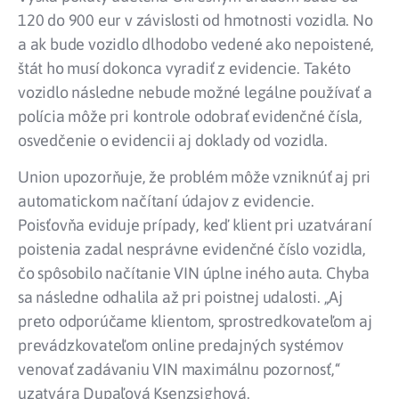
120 do 900 eur v závislosti od hmotnosti vozidla. No
a ak bude vozidlo dlhodobo vedené ako nepoistené,
štát ho musí dokonca vyradiť z evidencie. Takéto
vozidlo následne nebude možné legálne používať a
polícia môže pri kontrole odobrať evidenčné čísla,
osvedčenie o evidencii aj doklady od vozidla.
Union upozorňuje, že problém môže vzniknúť aj pri
automatickom načítaní údajov z evidencie.
Poisťovňa eviduje prípady, keď klient pri uzatváraní
poistenia zadal nesprávne evidenčné číslo vozidla,
čo spôsobilo načítanie VIN úplne iného auta. Chyba
sa následne odhalila až pri poistnej udalosti. „Aj
preto odporúčame klientom, sprostredkovateľom aj
prevádzkovateľom online predajných systémov
venovať zadávaniu VIN maximálnu pozornosť,“
uzatvára Dupaľová Ksenzsighová.