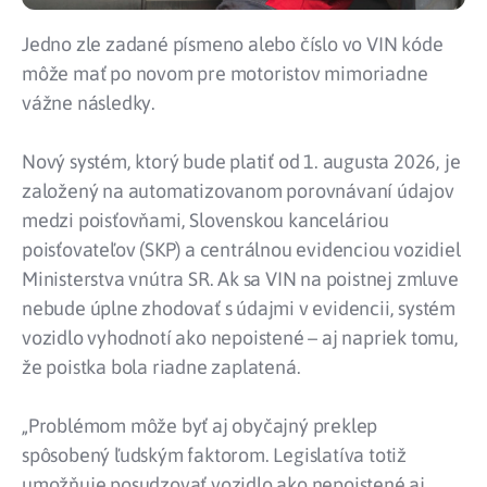
Jedno zle zadané písmeno alebo číslo vo VIN kóde
môže mať po novom pre motoristov mimoriadne
vážne následky.
Nový systém, ktorý bude platiť od 1. augusta 2026, je
založený na automatizovanom porovnávaní údajov
medzi poisťovňami, Slovenskou kanceláriou
poisťovateľov (SKP) a centrálnou evidenciou vozidiel
Ministerstva vnútra SR. Ak sa VIN na poistnej zmluve
nebude úplne zhodovať s údajmi v evidencii, systém
vozidlo vyhodnotí ako nepoistené – aj napriek tomu,
že poistka bola riadne zaplatená.
„Problémom môže byť aj obyčajný preklep
spôsobený ľudským faktorom. Legislatíva totiž
umožňuje posudzovať vozidlo ako nepoistené aj