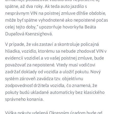
spätne, až dva roky. Ak teda auto jazdilo s
nesprávnym VIN na poistnej zmluve dlhšie obdobie,
môže byť spätne vyhodnotené ako nepoistené počas
celej tejto doby,“ upozorňuje hovorkyňa Beáta
Dupaľová Ksenzsighová.
V prípade, že vás zastaví a skontroluje policajná
hliadka, vozidlo, ktorému sa nebude zhodovať VIN v
evidencii vozidiel a vo vašej poistnej zmluve, bude
považovať za nepoistené. Vtedy musí vodičovi
zadržať doklady od vozidla a uložiť pokutu. Nový
systém zároveň zavádza tzv. objektívnu
zodpovednosť držiteľa vozidla, čo znamená, že
pokuty budú ukladané automaticky bez klasického
správneho konania.
Výška pokuty udelená Okresným úradom bude od