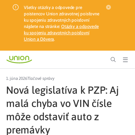
Všetky otázky a odpovede pre
poistencov Union zdravotnej poisťovne
ku spojeniu zdravotných poisťovní
nájdete na stránke:
Otázky a odpovede
ku spojeniu zdravotných poisťovní
Union a Dôvera
.
1. júna 2026
Tlačové správy
Nová legislatíva k PZP: Aj
malá chyba vo VIN čísle
môže odstaviť auto z
premávky