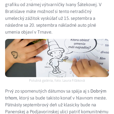
grafiku od známej výtvarníčky Ivany Šátekovej. V
Bratislave máte možnosť si tento netradičný
umelecký zážitok vyskúšať už 15. septembra a
následne sa 20. septembra nákladné auto plné
umenia objaví v Trnave.
Potulná galéria, foto: Laura Fiľáková
Prvý zo spomenutých dátumov sa spája aj s
Dobrým
trhom
, ktorý sa bude takisto konať v hlavnom meste.
Pätnásty septembrový deň už klasicky bude na
Panenskej a Podjavorinskej ulici patriť komunitnému