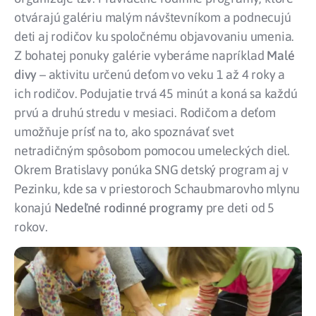
otvárajú galériu malým návštevníkom a podnecujú
deti aj rodičov ku spoločnému objavovaniu umenia.
Z bohatej ponuky galérie vyberáme napríklad
Malé
divy
– aktivitu určenú deťom vo veku 1 až 4 roky a
ich rodičov. Podujatie trvá 45 minút a koná sa každú
prvú a druhú stredu v mesiaci. Rodičom a deťom
umožňuje prísť na to, ako spoznávať svet
netradičným spôsobom pomocou umeleckých diel.
Okrem Bratislavy ponúka SNG detský program aj v
Pezinku, kde sa v priestoroch Schaubmarovho mlynu
konajú
Nedeľné rodinné programy
pre deti od 5
rokov.