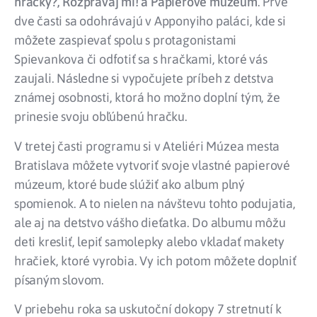
hračky?, Rozprávaj mi! a Papierové múzeum
. Prvé
dve časti sa odohrávajú v Apponyiho paláci, kde si
môžete zaspievať spolu s protagonistami
Spievankova či odfotiť sa s hračkami, ktoré vás
zaujali. Následne si vypočujete príbeh z detstva
známej osobnosti, ktorá ho možno doplní tým, že
prinesie svoju obľúbenú hračku.
V tretej časti programu si v Ateliéri Múzea mesta
Bratislava môžete vytvoriť svoje vlastné papierové
múzeum, ktoré bude slúžiť ako album plný
spomienok. A to nielen na návštevu tohto podujatia,
ale aj na detstvo vášho dieťatka. Do albumu môžu
deti kresliť, lepiť samolepky alebo vkladať makety
hračiek, ktoré vyrobia. Vy ich potom môžete doplniť
písaným slovom.
V priebehu roka sa uskutoční dokopy 7 stretnutí k