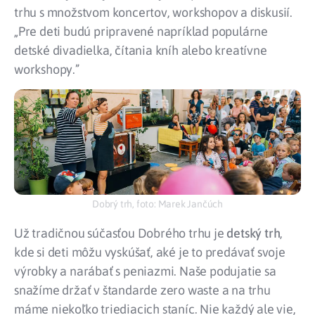
trhu s množstvom koncertov, workshopov a diskusií.
„Pre deti budú pripravené napríklad populárne
detské divadielka, čítania kníh alebo kreatívne
workshopy.”
Dobrý trh, foto: Marek Jančúch
Už tradičnou súčasťou Dobrého trhu je
detský trh
,
kde si deti môžu vyskúšať, aké je to predávať svoje
výrobky a narábať s peniazmi. Naše podujatie sa
snažíme držať v štandarde zero waste a na trhu
máme niekoľko triediacich staníc. Nie každý ale vie,