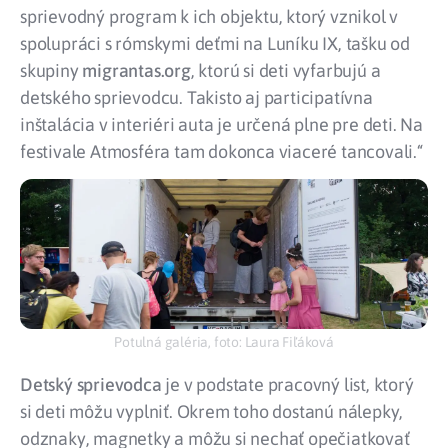
sprievodný program k ich objektu, ktorý vznikol v
spolupráci s rómskymi deťmi na Luníku IX, tašku od
skupiny
migrantas.org
, ktorú si deti vyfarbujú a
detského sprievodcu. Takisto aj participatívna
inštalácia v interiéri auta je určená plne pre deti. Na
festivale Atmosféra tam dokonca viaceré tancovali.“
Potulná galéria, foto: Laura Fiľáková
Detský sprievodca
je v podstate pracovný list, ktorý
si deti môžu vyplniť. Okrem toho dostanú nálepky,
odznaky, magnetky a môžu si nechať opečiatkovať