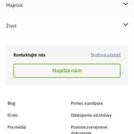
Majetok​
Život​
Kontaktujte nás
Škodová udalosť
Napíšte nám
Blog
Pomoc a podpora
O nás
Odstúpenie od zmluvy
Pre médiá
Povinne zverejnené
dokumenty