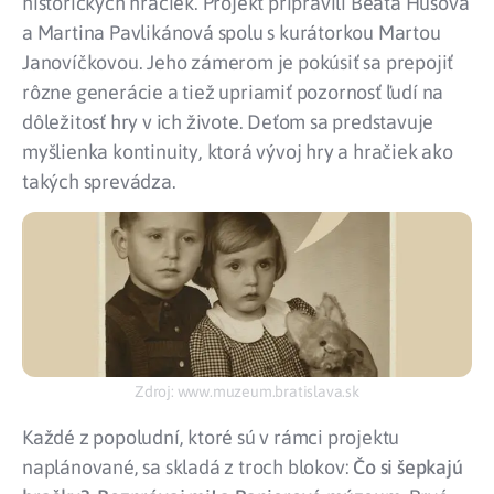
historických hračiek. Projekt pripravili Beáta Husová
a Martina Pavlikánová spolu s kurátorkou Martou
Janovíčkovou. Jeho zámerom je pokúsiť sa prepojiť
rôzne generácie a tiež upriamiť pozornosť ľudí na
dôležitosť hry v ich živote. Deťom sa predstavuje
myšlienka kontinuity, ktorá vývoj hry a hračiek ako
takých sprevádza.
Zdroj: www.muzeum.bratislava.sk
Každé z popoludní, ktoré sú v rámci projektu
naplánované, sa skladá z troch blokov:
Čo si šepkajú