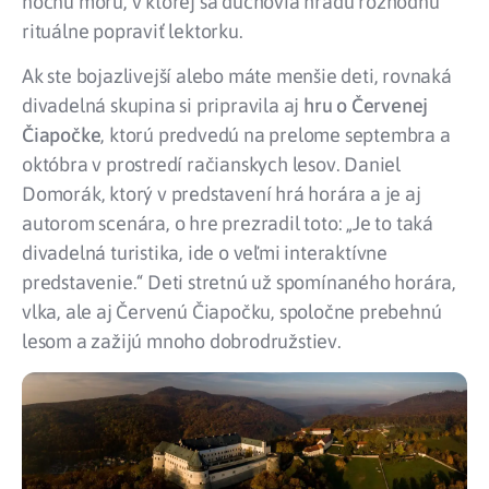
nočnú moru, v ktorej sa duchovia hradu rozhodnú
rituálne popraviť lektorku.
Ak ste bojazlivejší alebo máte menšie deti, rovnaká
divadelná skupina si pripravila aj
hru o Červenej
Čiapočke
, ktorú predvedú na prelome septembra a
októbra v prostredí račianskych lesov. Daniel
Domorák, ktorý v predstavení hrá horára a je aj
autorom scenára, o hre prezradil toto: „Je to taká
divadelná turistika, ide o veľmi interaktívne
predstavenie.“ Deti stretnú už spomínaného horára,
vlka, ale aj Červenú Čiapočku, spoločne prebehnú
lesom a zažijú mnoho dobrodružstiev.