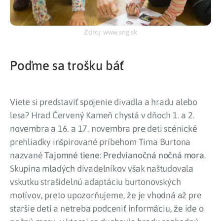
Zdroj: www.sng.sk
Poďme sa trošku báť
Viete si predstaviť spojenie divadla a hradu alebo
lesa? Hrad Červený Kameň chystá v dňoch 1. a 2.
novembra a 16. a 17. novembra pre deti scénické
prehliadky inšpirované príbehom Tima Burtona
nazvané
Tajomné tiene
:
Predvianočná nočná mora
.
Skupina mladých divadelníkov však naštudovala
vskutku strašidelnú adaptáciu burtonovských
motívov, preto upozorňujeme, že je vhodná až pre
staršie deti a netreba podceniť informáciu, že ide o