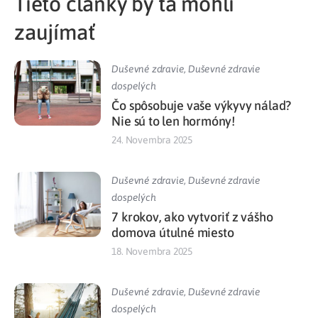
Tieto články by ťa mohli
zaujímať
Duševné zdravie
,
Duševné zdravie
dospelých
Čo spôsobuje vaše výkyvy nálad?
Nie sú to len hormóny!
24. Novembra 2025
Duševné zdravie
,
Duševné zdravie
dospelých
7 krokov, ako vytvoriť z vášho
domova útulné miesto
18. Novembra 2025
Duševné zdravie
,
Duševné zdravie
dospelých