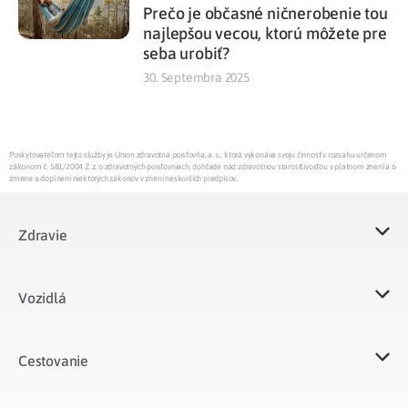
Prečo je občasné ničnerobenie tou
najlepšou vecou, ktorú môžete pre
seba urobiť?
30. Septembra 2025
Poskytovateľom tejto služby je Union zdravotná poisťovňa, a. s., ktorá vykonáva svoju činnosť v rozsahu určenom
zákonom č. 581/2004 Z.z. o zdravotných poisťovniach, dohľade nad zdravotnou starostlivosťou v platnom znení a o
zmene a doplnení niektorých zákonov v znení neskorších predpisov.
Zdravie
Vozidlá​
Cestovanie