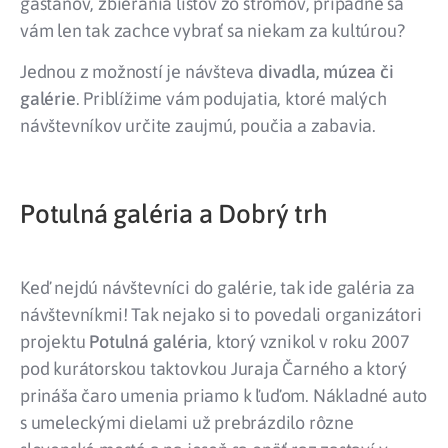
gaštanov, zbierania listov zo stromov, prípadne sa
vám len tak zachce vybrať sa niekam za kultúrou?
Jednou z možností je návšteva
divadla, múzea či
galérie
. Priblížime vám podujatia, ktoré malých
návštevníkov určite zaujmú, poučia a zabavia.
Potulná galéria a Dobrý trh
Keď nejdú návštevníci do galérie, tak ide galéria za
návštevníkmi! Tak nejako si to povedali organizátori
projektu
Potulná galéria
, ktorý vznikol v roku 2007
pod kurátorskou taktovkou Juraja Čarného a ktorý
prináša čaro umenia priamo k ľuďom. Nákladné auto
s umeleckými dielami už prebrázdilo rôzne