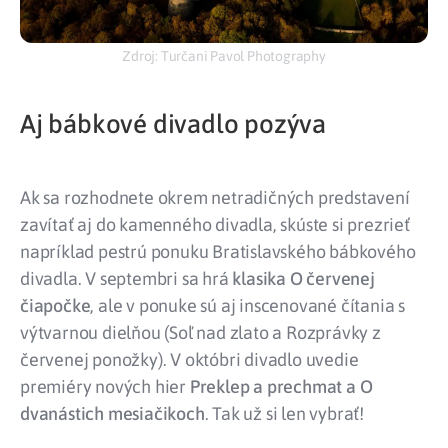
Zdroj: Turčani Pavol Photography
Aj bábkové divadlo pozýva
Ak sa rozhodnete okrem netradičných predstavení
zavítať aj do kamenného divadla, skúste si prezrieť
napríklad pestrú ponuku Bratislavského bábkového
divadla. V septembri sa hrá
klasika O červenej
čiapočke
, ale v ponuke sú aj inscenované čítania s
výtvarnou dielňou (Soľ nad zlato a Rozprávky z
červenej ponožky). V októbri divadlo uvedie
premiéry nových hier
Preklep a prechmat a O
dvanástich mesiačikoch
. Tak už si len vybrať!