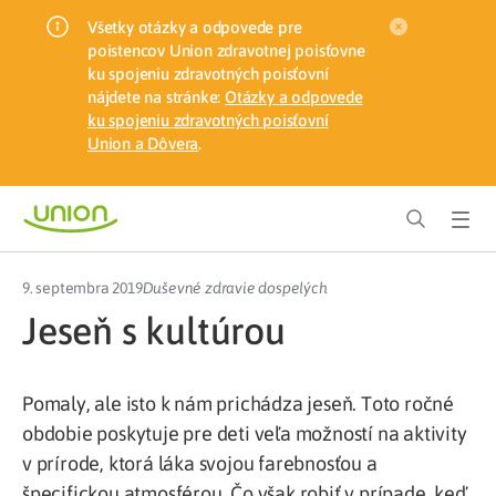
Všetky otázky a odpovede pre
poistencov Union zdravotnej poisťovne
ku spojeniu zdravotných poisťovní
nájdete na stránke:
Otázky a odpovede
ku spojeniu zdravotných poisťovní
Union a Dôvera
.
9. septembra 2019
Duševné zdravie dospelých
Jeseň s kultúrou
Pomaly, ale isto k nám prichádza jeseň. Toto ročné
obdobie poskytuje pre deti veľa možností na aktivity
v prírode, ktorá láka svojou farebnosťou a
špecifickou atmosférou. Čo však robiť v prípade, keď