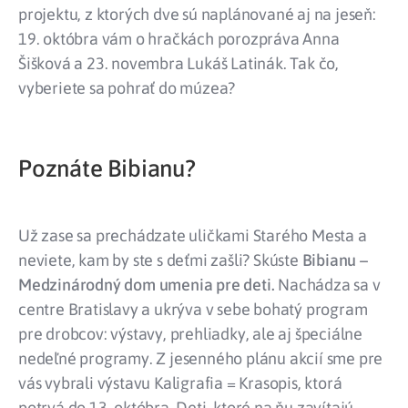
projektu, z ktorých dve sú naplánované aj na jeseň:
19. októbra vám o hračkách porozpráva Anna
Šišková a 23. novembra Lukáš Latinák. Tak čo,
vyberiete sa pohrať do múzea?
Poznáte Bibianu?
Už zase sa prechádzate uličkami Starého Mesta a
neviete, kam by ste s deťmi zašli? Skúste
Bibianu –
Medzinárodný dom umenia pre deti.
Nachádza sa v
centre Bratislavy a ukrýva v sebe bohatý program
pre drobcov: výstavy, prehliadky, ale aj špeciálne
nedeľné programy. Z jesenného plánu akcií sme pre
vás vybrali výstavu Kaligrafia = Krasopis, ktorá
potrvá do 13. októbra. Deti, ktoré na ňu zavítajú,