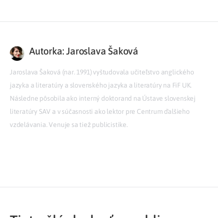
Autorka: Jaroslava Šaková
Jaroslava Šaková (nar. 1991) vyštudovala učiteľstvo anglického
jazyka a literatúry a slovenského jazyka a literatúry na FiF UK.
Následne pôsobila ako interný doktorand na Ústave slovenskej
literatúry SAV a v súčasnosti ako lektor pre Centrum ďalšieho
vzdelávania. Venuje sa tiež publicistike.