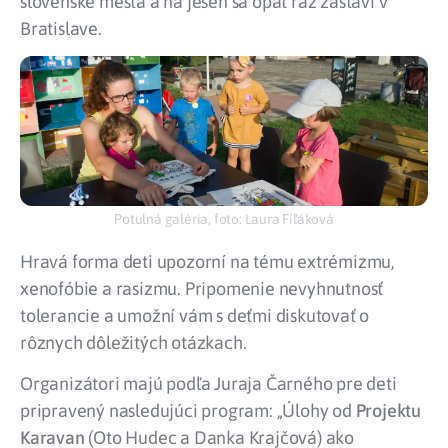
slovenské mestá a na jeseň sa opäť raz zastaví v
Bratislave.
Potulná galéria, foto: Laura Fiľáková
Hravá forma deti upozorní na tému extrémizmu,
xenofóbie a rasizmu. Pripomenie nevyhnutnosť
tolerancie a umožní vám s deťmi diskutovať o
rôznych dôležitých otázkach.
Organizátori majú podľa Juraja Čarného pre deti
pripravený nasledujúci program: „Úlohy od
Projektu
Karavan
(Oto Hudec a Danka Krajčová) ako