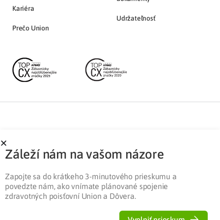
Kariéra
Udržateľnosť
Prečo Union
Partnerská zóna
Ochrana osobných údajov
Záleží nám na vašom názore
Pre médiá
Cookies
Legislatíva
Zapojte sa do krátkeho 3-minutového prieskumu a
povedzte nám, ako vnímate plánované spojenie
zdravotných poisťovní Union a Dôvera.
Vyplniť prieskum