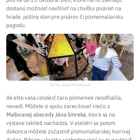
dostanú možnosť navštíviť na chvíľku pisáreň na
hrade, púštny stan pre pisárov či písmomaliarsku
pagodu.
Zdroj: www.bibiana.sk
Ak ešte vaša ratolesť čaro písmeniek neodhalila,
nevadí. Môžete si spolu zarecitovať niečo z
Maľovanej abecedy Jána Smreka
, ktorá sa na
výstave taktiež nachádza. V ateliéri sa potom
dokonca môžete zúčastniť písmomaliarskej tvorivej
dielne. Bibianu skrátka rozhodne stojí za to navštíviť,