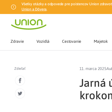
Všetky otázky a odpovede pre poistencov Union zdravotn
Union a Dôvera
.
Zdravie
Vozidlá
Cestovanie
Majetok
Benefity
11. marca 2025
Au
Zdieľať
Zmena zdrav
Jarná 
kroko
Union mobiln
Poistenie n