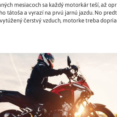
ných mesiacoch sa každý motorkár teší, až opr
Liečba v zahraničí
istenie pre cudzincov
o tátoša a vyrazí na prvú jarnú jazdu. No pred
vytúžený čerstvý vzduch, motorke treba dopri