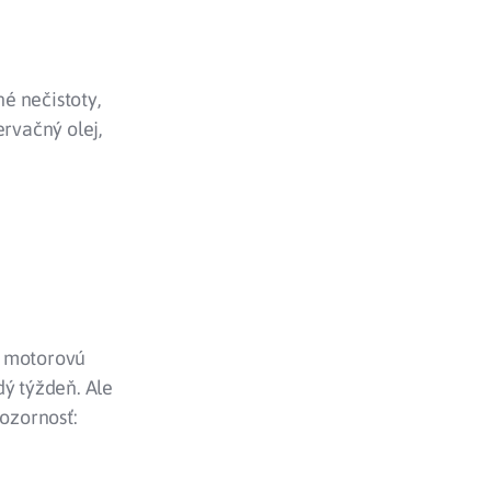
é nečistoty,
ervačný olej,
a motorovú
dý týždeň. Ale
pozornosť: