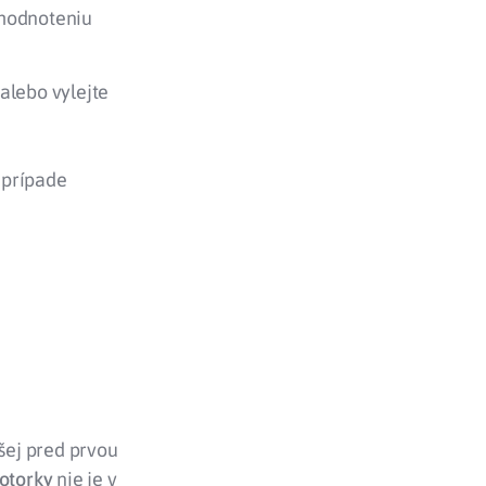
ehodnoteniu
alebo vylejte
 prípade
dšej pred prvou
motorky
nie je v