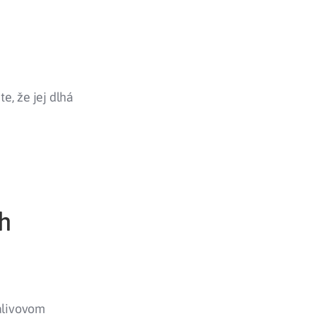
te, že jej dlhá
h
palivovom