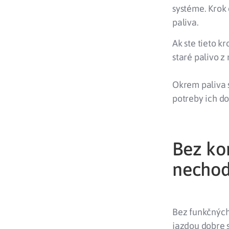
systéme. Krok 
paliva.
Ak ste tieto k
staré palivo z
Okrem paliva 
potreby ich do
Bez kon
nechoď
Bez funkčných 
jazdou dobre s