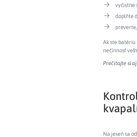
vyčistite
doplňte 
preverte,
Ak ste batériu
nečinnosť veľm
Prečítajte si aj
Kontro
kvapal
Na jeseň sa o