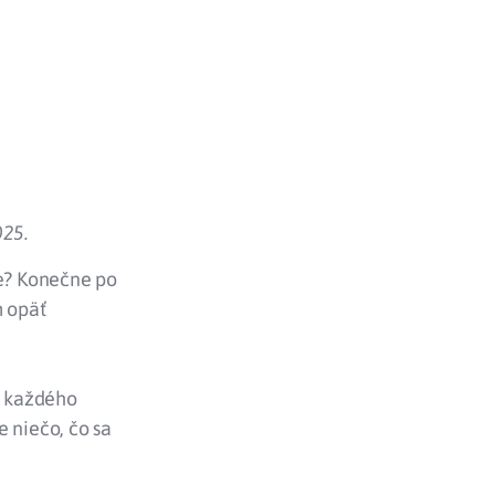
025.
ke? Konečne po
 opäť
a každého
 niečo, čo sa