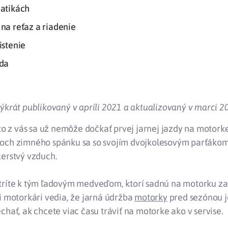
atikách
na reťaz a riadenie
istenie
zda
ýkrát publikovaný v apríli 2021 a aktualizovaný v marci 2
kto z vás sa už nemôže dočkať prvej jarnej jazdy na motor
och zimného spánku sa so svojím dvojkolesovým parťákom
čerstvý vzduch.
tríte k tým ľadovým medveďom, ktorí sadnú na motorku z
i motorkári vedia, že jarná údržba
motorky
pred sezónou je
chať, ak chcete viac času tráviť na motorke ako v servise.