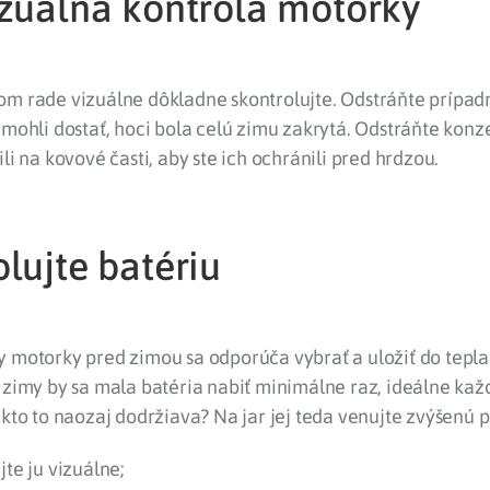
izuálna kontrola motorky
om rade vizuálne dôkladne skontrolujte. Odstráňte prípadn
 mohli dostať, hoci bola celú zimu zakrytá. Odstráňte konz
ili na kovové časti, aby ste ich ochránili pred hrdzou.
lujte batériu
y motorky pred zimou sa odporúča vybrať a uložiť do tepl
 zimy by sa mala batéria nabiť minimálne raz, ideálne kaž
 kto to naozaj dodržiava? Na jar jej teda venujte zvýšenú 
jte ju vizuálne;