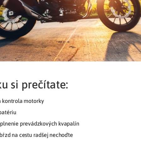
u si prečítate:
a kontrola motorky
batériu
oplnenie prevádzkových kvapalín
 bŕzd na cestu radšej nechoďte