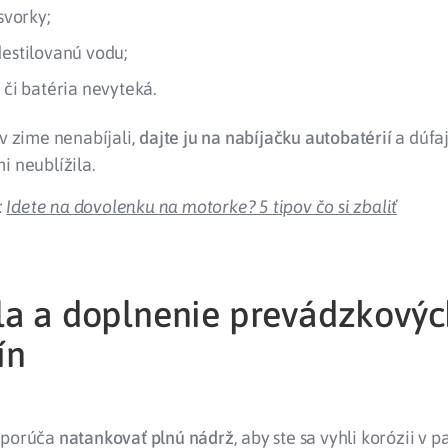
 svorky;
destilovanú vodu;
 či batéria nevyteká.
 v zime nenabíjali,
dajte ju na nabíjačku autobatérií
a dúfaj
i neublížila.
:
Idete na dovolenku na motorke? 5 tipov čo si zbaliť
la a doplnenie prevádzkovýc
ín
dporúča
natankovať plnú nádrž
, aby ste sa vyhli korózii v 