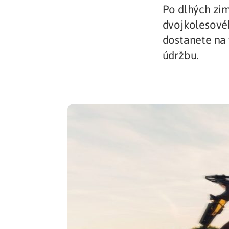
Po dlhých zim
Zdravotné po
dvojkolesovéh
dostanete na 
Prečo Union
údržbu.