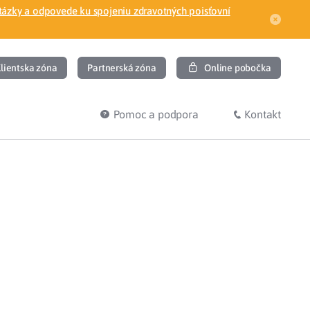
tázky a odpovede ku spojeniu zdravotných poisťovní
lientska zóna
Partnerská zóna
Online pobočka
Pomoc a podpora
Kontakt
DIŤ
HĽADÁM
ec
Overenie poistného vzťahu
Prihláška do zdravotnej poisťovne
osť
Zoznam dlžníkov
uvného lekára
Žiadosti a tlačivá