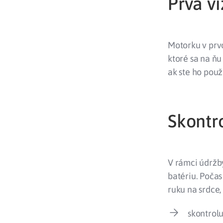
Prvá v
Motorku v prv
ktoré sa na ňu
ak ste ho použ
Skontro
V rámci údržb
batériu. Počas
ruku na srdce,
skontrolu