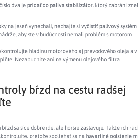
číslo dva je
pridať do paliva stabilizátor
, ktorý zabráni zn
roky na jeseň vynechali, nechajte si
vyčistiť palivový systém
 nádrže, aby ste v budúcnosti nemali problém s motorom.
skontrolujte hladinu motorového aj prevodového oleja a v
plňte. Nezabudnite ani na výmenu olejového filtra.
troly bŕzd na cestu radšej
te
bŕzd sa síce dobre ide, ale horšie zastavuje. Takže ich ra
kontrolujte, pretože spoliehať sa na
havarijné poistenie 