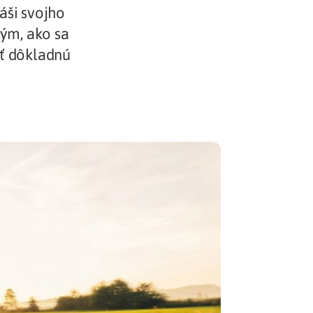
áši svojho
Potvrdenie o neevidovaní
tým, ako sa
pohľadávky
ať dôkladnú