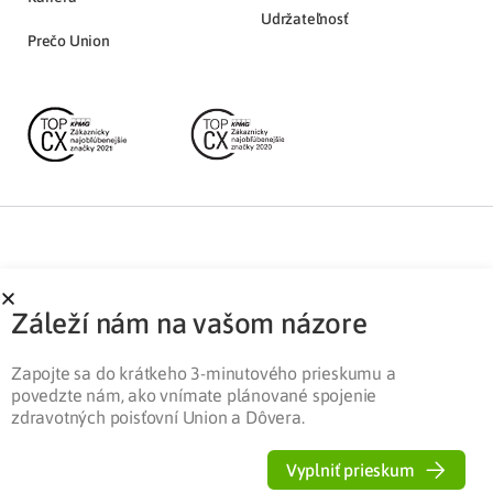
Udržateľnosť
Prečo Union
Partnerská zóna
Ochrana osobných údajov
Záleží nám na vašom názore
Pre médiá
Cookies
Legislatíva
Zapojte sa do krátkeho 3-minutového prieskumu a
povedzte nám, ako vnímate plánované spojenie
zdravotných poisťovní Union a Dôvera.
Vyplniť prieskum