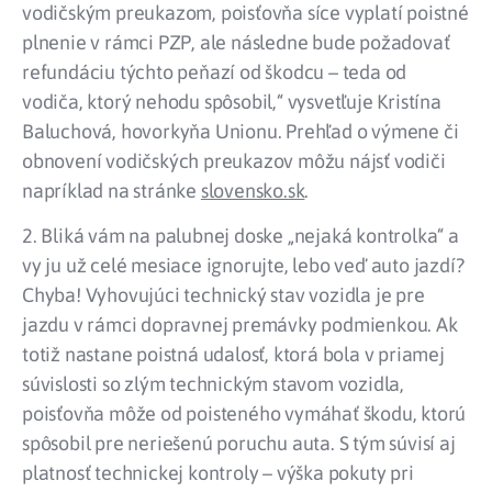
vodičským preukazom, poisťovňa síce vyplatí poistné
plnenie v rámci PZP, ale následne bude požadovať
refundáciu týchto peňazí od škodcu – teda od
vodiča, ktorý nehodu spôsobil,“ vysvetľuje Kristína
Baluchová, hovorkyňa Unionu. Prehľad o výmene či
obnovení vodičských preukazov môžu nájsť vodiči
napríklad na stránke
slovensko.sk
.
2. Bliká vám na palubnej doske „nejaká kontrolka“ a
vy ju už celé mesiace ignorujte, lebo veď auto jazdí?
Chyba! Vyhovujúci technický stav vozidla je pre
jazdu v rámci dopravnej premávky podmienkou. Ak
totiž nastane poistná udalosť, ktorá bola v priamej
súvislosti so zlým technickým stavom vozidla,
poisťovňa môže od poisteného vymáhať škodu, ktorú
spôsobil pre neriešenú poruchu auta. S tým súvisí aj
platnosť technickej kontroly – výška pokuty pri