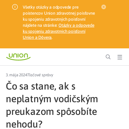
Všetky otázky a odpovede pre
poistencov Union zdravotnej poisťovne
ku spojeniu zdravotných poisťovní
nájdete na stránke:
Otázky a odpovede
ku spojeniu zdravotných poisťovní
Union a Dôvera
.
3. mája 2024
Tlačové správy
Čo sa stane, ak s
neplatným vodičským
preukazom spôsobíte
nehodu?