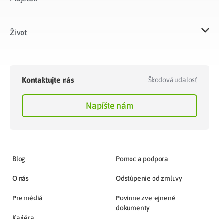
Život​
Kontaktujte nás
Škodová udalosť
Napíšte nám
Blog
Pomoc a podpora
O nás
Odstúpenie od zmluvy
Pre médiá
Povinne zverejnené
dokumenty
Kariéra