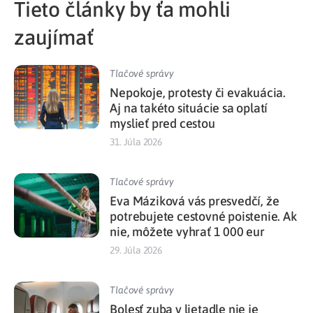
Tieto články by ťa mohli
zaujímať
Tlačové správy
Nepokoje, protesty či evakuácia.
Aj na takéto situácie sa oplatí
myslieť pred cestou
31. Júla 2026
Tlačové správy
Eva Máziková vás presvedčí, že
potrebujete cestovné poistenie. Ak
nie, môžete vyhrať 1 000 eur
29. Júla 2026
Tlačové správy
Bolesť zuba v lietadle nie je