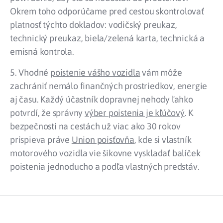
Okrem toho odporúčame pred cestou skontrolovať
platnosť týchto dokladov: vodičský preukaz,
technický preukaz, biela/zelená karta, technická a
emisná kontrola.
5. Vhodné
poistenie vášho vozidla
vám môže
zachrániť nemálo finančných prostriedkov, energie
aj času. Každý účastník dopravnej nehody ľahko
potvrdí, že správny
výber poistenia je kľúčový
. K
bezpečnosti na cestách už viac ako 30 rokov
prispieva práve
Union poisťovňa
, kde si vlastník
motorového vozidla vie šikovne vyskladať balíček
poistenia jednoducho a podľa vlastných predstáv.