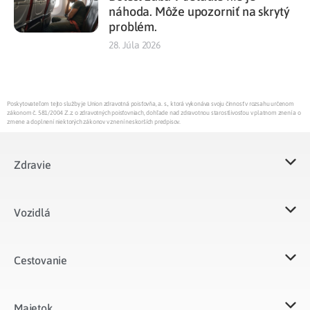
náhoda. Môže upozorniť na skrytý
problém.
28. Júla 2026
Poskytovateľom tejto služby je Union zdravotná poisťovňa, a. s., ktorá vykonáva svoju činnosť v rozsahu určenom
zákonom č. 581/2004 Z.z. o zdravotných poisťovniach, dohľade nad zdravotnou starostlivosťou v platnom znení a o
zmene a doplnení niektorých zákonov v znení neskorších predpisov.
Zdravie
Vozidlá​
Cestovanie
Majetok​