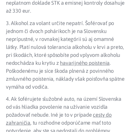
neplatnom doklade STK a emisnej kontroly dosahuje
až 330 eur.
3. Alkohol za volant určite nepatrí. Šoférovať po
jednom či dvoch pohárikoch je na Slovensku
neprípustné, v rovnakej kategórii sú aj omamné
látky. Platí nulová tolerancia alkoholu v krvi a preto,
pri škodách, ktoré spôsobíte pod vplyvom alkoholu
nedochádza ku krytiu z
havarijného poistenia
.
Poškodenému je síce škoda plnená z povinného
zmluvného poistenia, náklady však poisťovňa spätne
vymáha od vodiča.
4. Ak šoférujete služobné auto, na území Slovenska
od vás hliadka povolenie na užívanie vozidla
požadovať nebude. Iné je to v prípade
cesty do
zahraničia
, tu rozhodne odporúčame mať toto
potvrdenie, aby ste sa nedostali do problémov.