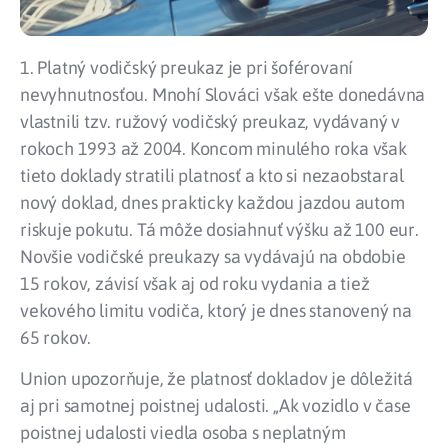
1. Platný vodičský preukaz je pri šoférovaní
nevyhnutnosťou. Mnohí Slováci však ešte donedávna
vlastnili tzv. ružový vodičský preukaz, vydávaný v
rokoch 1993 až 2004. Koncom minulého roka však
tieto doklady stratili platnosť a kto si nezaobstaral
nový doklad, dnes prakticky každou jazdou autom
riskuje pokutu. Tá môže dosiahnuť výšku až 100 eur.
Novšie vodičské preukazy sa vydávajú na obdobie
15 rokov, závisí však aj od roku vydania a tiež
vekového limitu vodiča, ktorý je dnes stanovený na
65 rokov.
Union upozorňuje, že platnosť dokladov je dôležitá
aj pri samotnej poistnej udalosti. „Ak vozidlo v čase
poistnej udalosti viedla osoba s neplatným