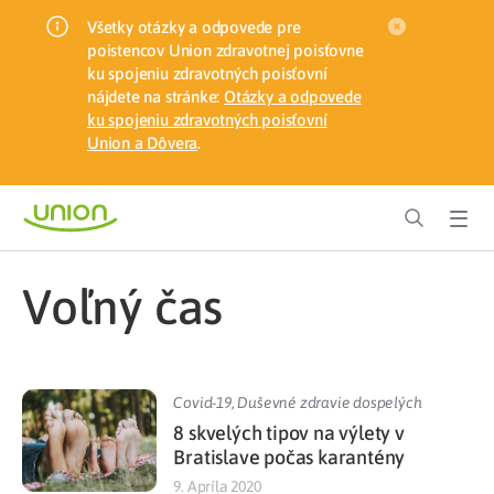
Všetky otázky a odpovede pre
poistencov Union zdravotnej poisťovne
ku spojeniu zdravotných poisťovní
nájdete na stránke:
Otázky a odpovede
ku spojeniu zdravotných poisťovní
Union a Dôvera
.
Voľný čas
Covid-19
,
Duševné zdravie dospelých
8 skvelých tipov na výlety v
Bratislave počas karantény
9. Apríla 2020