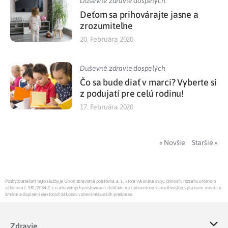
Duševné zdravie dospelých
Deťom sa prihovárajte jasne a
zrozumiteľne
20. Februára 2020
Duševné zdravie dospelých
Čo sa bude diať v marci? Vyberte si
z podujatí pre celú rodinu!
17. Februára 2020
« Novšie
Staršie »
Poskytovateľom tejto služby je Union zdravotná poisťovňa, a. s., ktorá vykonáva svoju činnosť v rozsahu určenom
zákonom č. 581/2004 Z.z. o zdravotných poisťovniach, dohľade nad zdravotnou starostlivosťou v platnom znení a o
zmene a doplnení niektorých zákonov v znení neskorších predpisov.
Zdravie