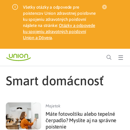
Všetky otázky a odpovede pre
poistencov Union zdravotnej poisťovne
ku spojeniu zdravotných poisťovní
nájdete na stránke:
Otázky a odpovede
ku spojeniu zdravotných poisťovní
Union a Dôvera
.
smart domácnosť
Majetok
Máte fotovoltiku alebo tepelné
čerpadlo? Myslite aj na správne
poistenie