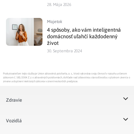
28. Mája 2026
Majetok
4 spôsoby, ako vám inteligentná
domácnosť uľahčí každodenný
život
30. Septembra 2024
Poskytovateľom tejto služby je Union zdravotná poisťovňa, a. s., ktorá vykonáva svoju činnosť v rozsahu určenom
zákonom č. 581/2004 Z.z. o zdravotných poisťovniach, dohľade nad zdravotnou starostlivosťou v platnom znení a o
zmene a doplnení niektorých zákonov v znení neskorších predpisov.
Zdravie
Vozidlá​