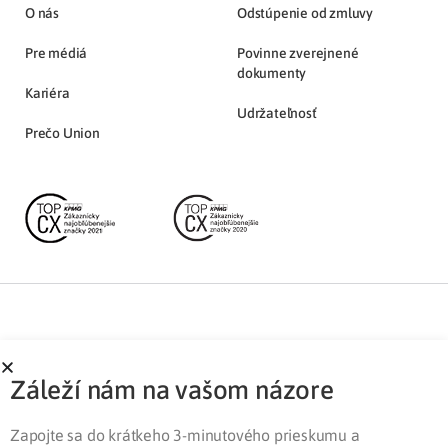
O nás
Odstúpenie od zmluvy
Pre médiá
Povinne zverejnené
dokumenty
Kariéra
Udržateľnosť
Prečo Union
Partnerská zóna
Ochrana osobných údajov
Záleží nám na vašom názore
Pre médiá
Cookies
Legislatíva
Zapojte sa do krátkeho 3-minutového prieskumu a