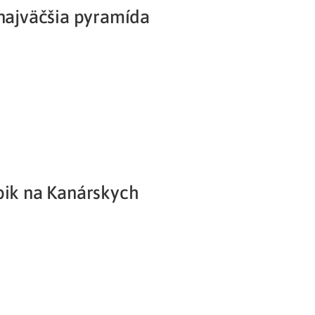
 najväčšia pyramída
Potvrdenie o neevidovaní
pohľadávky
bik na Kanárskych