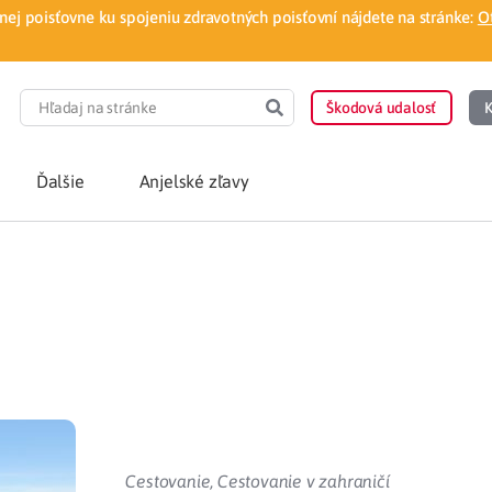
ej poisťovne ku spojeniu zdravotných poisťovní nájdete na stránke:
O
Škodová udalosť
K
Ďalšie
Anjelské zľavy
POTREBUJEM PORA
Som nový poisten
otnej poisťovne
Vyhľadať lekára
á aplikácia
Kúpeľná starostliv
ovorodenca v pohodlí domova
Ošetrenie u nezml
Cestovanie
,
Cestovanie v zahraničí