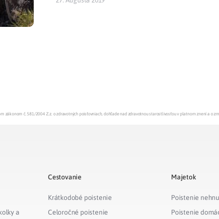
enom zákonom č. 581/2004 Z.z. o zdravotných poisťovniach, dohľade nad zdravotnou starostlivosťou v platnom znení a o z
Cestovanie
Majetok
Krátkodobé poistenie
Poistenie nehnu
kolky a
Celoročné poistenie
Poistenie domá