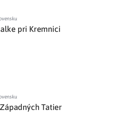
lovensku
alke pri Kremnici
lovensku
Západných Tatier