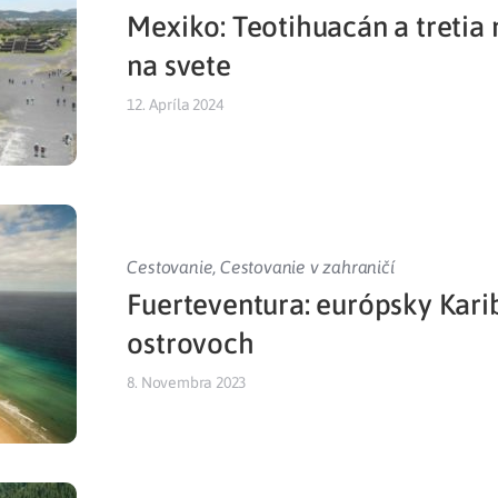
Mexiko: Teotihuacán a tretia
Liečba v zahraničí
istenie pre cudzincov
na svete
12. Apríla 2024
Cestovanie
,
Cestovanie v zahraničí
Fuerteventura: európsky Kari
ostrovoch
8. Novembra 2023