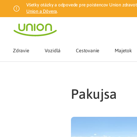
Všetky otázky a odpovede pre poistencov Union zdravotn
Union a Dôvera
.
Zdravie
Vozidlá
Cestovanie
Majetok
Benefity
Pakujsa
Zmena zdrav
Union mobiln
Poistenie n