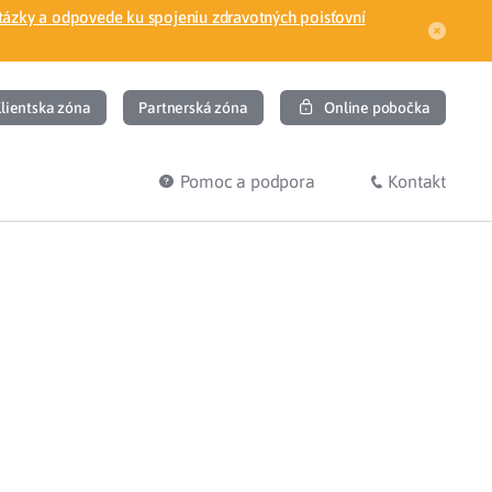
tázky a odpovede ku spojeniu zdravotných poisťovní
lientska zóna
Partnerská zóna
Online pobočka
Pomoc a podpora
Kontakt
DIŤ
HĽADÁM
ec
Overenie poistného vzťahu
Prihláška do zdravotnej poisťovne
osť
Zoznam dlžníkov
uvného lekára
Žiadosti a tlačivá