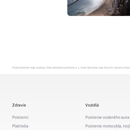
Poskytovateľom tejto služby je Union zdravotná poisťovňa, a. s., ktorá vykonáva svoju činnosť v rozsahu urč
Zdravie
Vozidlá
Poistenci
Poistenie osobného auta
Platitelia
Poistenie motocykla, troj