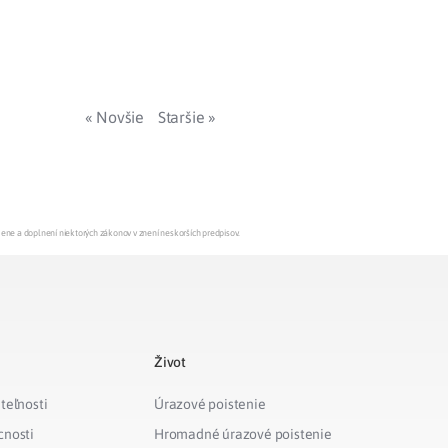
« Novšie
Staršie »
mene a doplnení niektorých zákonov v znení neskorších predpisov.
Život
teľnosti
Úrazové poistenie
cnosti
Hromadné úrazové poistenie