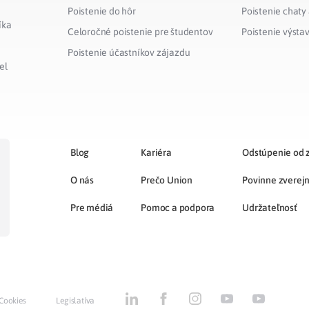
Poistenie do hôr
Poistenie chaty
íka
Celoročné poistenie pre študentov
Poistenie výsta
Poistenie účastníkov zájazdu
el
Blog
Kariéra
Odstúpenie od 
O nás
Prečo Union
Povinne zverej
Pre médiá
Pomoc a podpora
Udržateľnosť
Cookies
Legislatíva