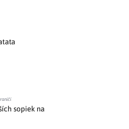
atata
raničí
ších sopiek na