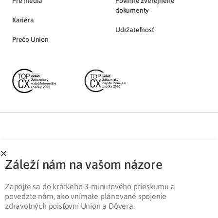
Pre médiá
Povinne zverejnené
dokumenty
Kariéra
Udržateľnosť
Prečo Union
Partnerská zóna
Ochrana osobných údajov
Záleží nám na vašom názore
Pre médiá
Cookies
Legislatíva
Zapojte sa do krátkeho 3-minutového prieskumu a
povedzte nám, ako vnímate plánované spojenie
zdravotných poisťovní Union a Dôvera.