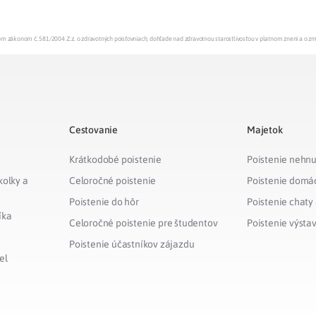
enom zákonom č. 581/2004 Z.z. o zdravotných poisťovniach, dohľade nad zdravotnou starostlivosťou v platnom znení a o z
Cestovanie
Majetok
Krátkodobé poistenie
Poistenie nehnu
kolky a
Celoročné poistenie
Poistenie domá
Poistenie do hôr
Poistenie chaty
íka
Celoročné poistenie pre študentov
Poistenie výsta
Poistenie účastníkov zájazdu
el