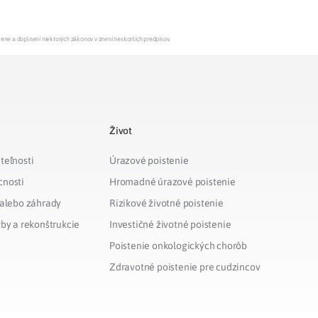
mene a doplnení niektorých zákonov v znení neskorších predpisov.
Život
teľnosti
Úrazové poistenie
cnosti
Hromadné úrazové poistenie
 alebo záhrady
Rizikové životné poistenie
vby a rekonštrukcie
Investičné životné poistenie
Poistenie onkologických chorôb
Zdravotné poistenie pre cudzincov