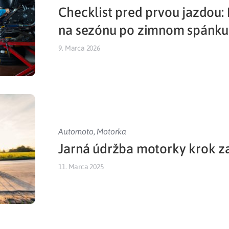
Checklist pred prvou jazdou:
Liečba v zahraničí
istenie pre cudzincov
na sezónu po zimnom spánku
9. Marca 2026
Automoto
,
Motorka
Jarná údržba motorky krok 
11. Marca 2025