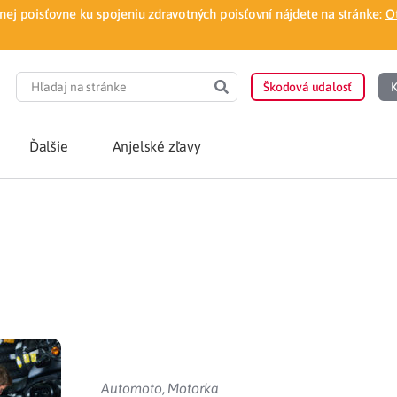
ej poisťovne ku spojeniu zdravotných poisťovní nájdete na stránke:
O
Škodová udalosť
K
Ďalšie
Anjelské zľavy
POTREBUJEM PORA
Som nový poisten
otnej poisťovne
Vyhľadať lekára
á aplikácia
Kúpeľná starostliv
ovorodenca v pohodlí domova
Ošetrenie u nezml
Automoto
,
Motorka