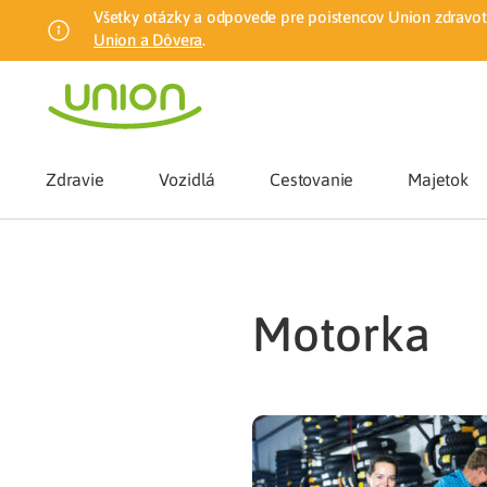
Všetky otázky a odpovede pre poistencov Union zdravotn
Union a Dôvera
.
Zdravie
Vozidlá
Cestovanie
Majetok
Benefity
motorka
Zmena zdrav
Union mobiln
Poistenie n