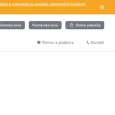
tázky a odpovede ku spojeniu zdravotných poisťovní
lientska zóna
Partnerská zóna
Online pobočka
Pomoc a podpora
Kontakt
DIŤ
HĽADÁM
ec
Overenie poistného vzťahu
Prihláška do zdravotnej poisťovne
osť
Zoznam dlžníkov
uvného lekára
Žiadosti a tlačivá