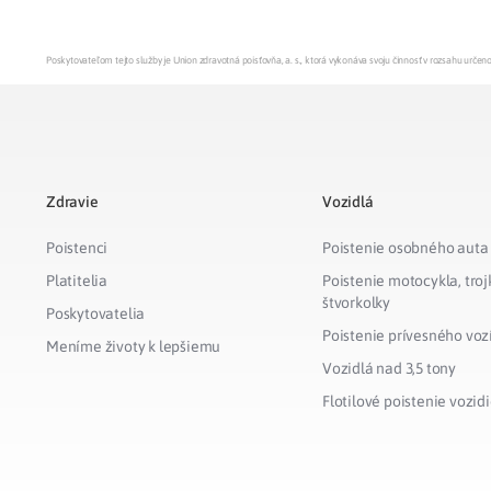
Poskytovateľom tejto služby je Union zdravotná poisťovňa, a. s., ktorá vykonáva svoju činnosť v rozsahu urč
Zdravie
Vozidlá
Poistenci
Poistenie osobného auta
Platitelia
Poistenie motocykla, troj
štvorkolky
Poskytovatelia
Poistenie prívesného voz
Meníme životy k lepšiemu
Vozidlá nad 3,5 tony
Flotilové poistenie vozidi