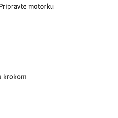
 Pripravte motorku
Potvrdenie o neevidovaní
pohľadávky
za krokom