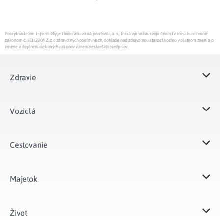
Poskytovateľom tejto služby je Union zdravotná poisťovňa, a. s., ktorá vykonáva svoju činnosť v rozsahu určenom
zákonom č. 581/2004 Z.z. o zdravotných poisťovniach, dohľade nad zdravotnou starostlivosťou v platnom znení a o
zmene a doplnení niektorých zákonov v znení neskorších predpisov.
Zdravie
Vozidlá​
Cestovanie
Majetok​
Život​