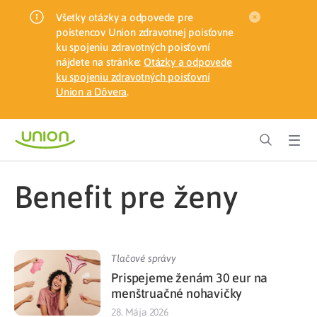
Všetky otázky a odpovede pre
poistencov Union zdravotnej poisťovne
ku spojeniu zdravotných poisťovní
nájdete na stránke:
Otázky a odpovede
ku spojeniu zdravotných poisťovní
Union a Dôvera
.
benefit pre ženy
Tlačové správy
Prispejeme ženám 30 eur na
menštruačné nohavičky
28. Mája 2026