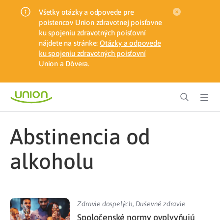
Všetky otázky a odpovede pre
poistencov Union zdravotnej poisťovne
ku spojeniu zdravotných poisťovní
nájdete na stránke:
Otázky a odpovede
ku spojeniu zdravotných poisťovní
Union a Dôvera
.
abstinencia od
alkoholu
Zdravie dospelých
,
Duševné zdravie
Spoločenské normy ovplyvňujú