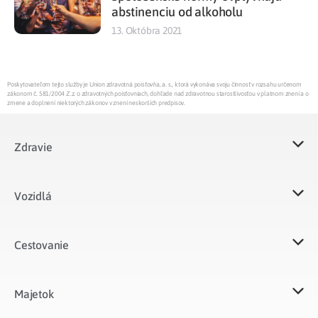
abstinenciu od alkoholu
13. Októbra 2021
Poskytovateľom tejto služby je Union zdravotná poisťovňa, a. s., ktorá vykonáva svoju činnosť v rozsahu určenom
zákonom č. 581/2004 Z.z. o zdravotných poisťovniach, dohľade nad zdravotnou starostlivosťou v platnom znení a o
zmene a doplnení niektorých zákonov v znení neskorších predpisov.
Zdravie
Vozidlá​
Cestovanie
Majetok​