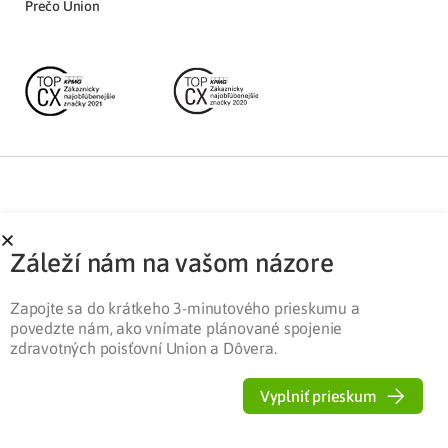
Prečo Union
Partnerská zóna
Ochrana osobných údajov
Záleží nám na vašom názore
Pre médiá
Cookies
Legislatíva
Zapojte sa do krátkeho 3-minutového prieskumu a
povedzte nám, ako vnímate plánované spojenie
zdravotných poisťovní Union a Dôvera.
Vyplniť prieskum