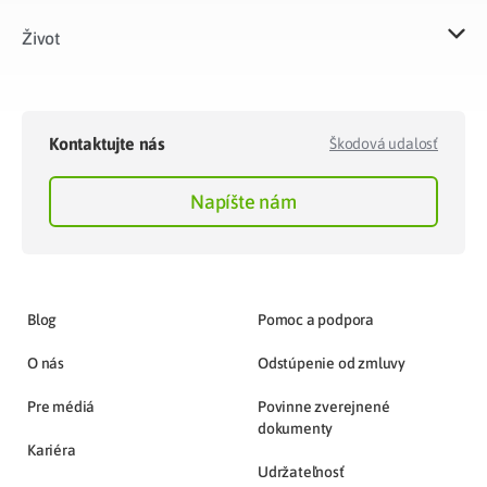
Život​
Kontaktujte nás
Škodová udalosť
Napíšte nám
Blog
Pomoc a podpora
O nás
Odstúpenie od zmluvy
Pre médiá
Povinne zverejnené
dokumenty
Kariéra
Udržateľnosť