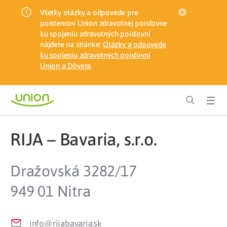
Všetky otázky a odpovede pre
poistencov Union zdravotnej poisťovne
ku spojeniu zdravotných poisťovní
nájdete na stránke:
Otázky a odpovede
ku spojeniu zdravotných poisťovní
Union a Dôvera
.
RIJA – Bavaria, s.r.o.
Dražovská 3282/17
949 01 Nitra
info@rijabavaria.sk