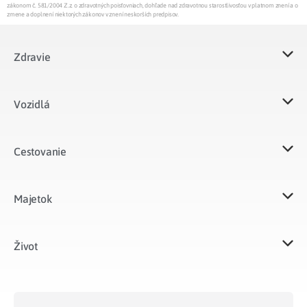
zákonom č. 581/2004 Z.z. o zdravotných poisťovniach, dohľade nad zdravotnou starostlivosťou v platnom znení a o
zmene a doplnení niektorých zákonov v znení neskorších predpisov.
Zdravie
Vozidlá​
Cestovanie
Majetok​
Život​