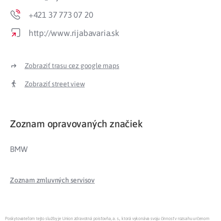
+421 37 773 07 20
http://www.rijabavaria.sk
Zobraziť trasu cez google maps
Zobraziť street view
Zoznam opravovaných značiek
BMW
Zoznam zmluvných servisov
Poskytovateľom tejto služby je Union zdravotná poisťovňa, a. s., ktorá vykonáva svoju činnosť v rozsahu určenom