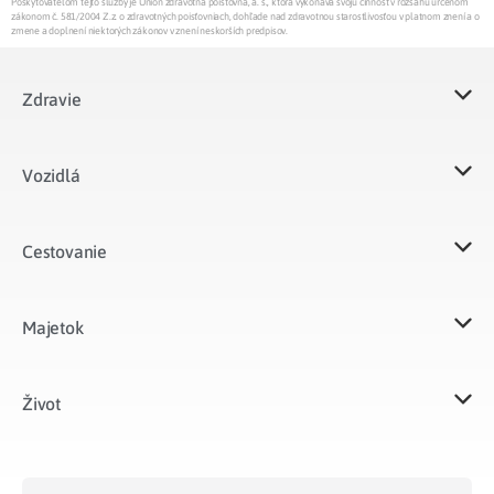
Poskytovateľom tejto služby je Union zdravotná poisťovňa, a. s., ktorá vykonáva svoju činnosť v rozsahu určenom
zákonom č. 581/2004 Z.z. o zdravotných poisťovniach, dohľade nad zdravotnou starostlivosťou v platnom znení a o
zmene a doplnení niektorých zákonov v znení neskorších predpisov.
Zdravie
Vozidlá​
Cestovanie
Majetok​
Život​