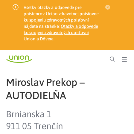
Všetky otázky a odpovede pre
poistencov Union zdravotnej poisťovne
ku spojeniu zdravotných poisťovní
nájdete na stránke:
Otázky a odpovede
ku spojeniu zdravotných poisťovní
Union a Dôvera
.
Miroslav Prekop –
AUTODIELŇA
Brnianska 1
911 05 Trenčín