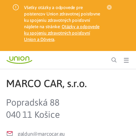
Všetky otázky a odpovede pre
poistencov Union zdravotnej poisťovne
ku spojeniu zdravotných poisťovní
nájdete na stránke:
Otázky a odpovede
ku spojeniu zdravotných poisťovní
Union a Dôvera
.
MARCO CAR, s.r.o.
Popradská 88
040 11 Košice
galdun@marcocar.eu