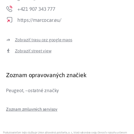
+421 907 343 777
https://marcocar.eu/
Zobraziť trasu cez google maps
Zobraziť street view
Zoznam opravovaných značiek
Peugeot, ~ostatné značky
Zoznam zmluvných servisov
Poskytovateľom tejto služby je Union zdravotná poisťovňa, a. s., ktorá vykonáva svoju činnosť v rozsahu určenom