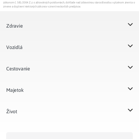
zákonom č. 581/2004 Z.z. o zdravotných poisťovniach, dohľade nad zdravotnou starostlivosťou v platnom znení a o
zmene a doplnení niektorých zákonov v znení neskorších predpisov.
Zdravie
Vozidlá​
Cestovanie
Majetok​
Život​