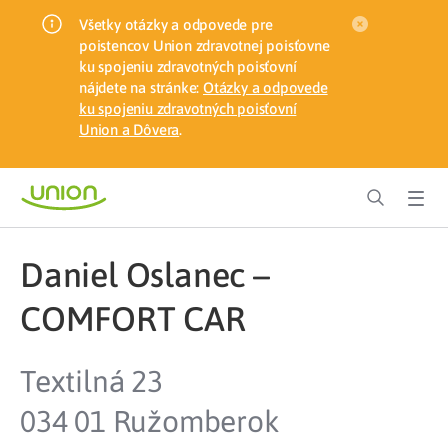
Všetky otázky a odpovede pre
poistencov Union zdravotnej poisťovne
ku spojeniu zdravotných poisťovní
nájdete na stránke:
Otázky a odpovede
ku spojeniu zdravotných poisťovní
Union a Dôvera
.
Daniel Oslanec –
COMFORT CAR
Textilná 23
034 01 Ružomberok