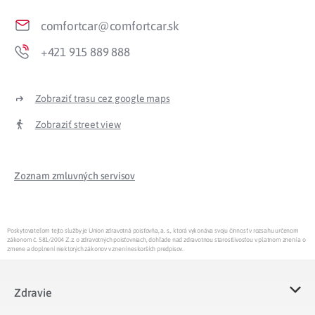
comfortcar@comfortcar.sk
+421 915 889 888
Zobraziť trasu cez google maps
Zobraziť street view
Zoznam zmluvných servisov
Poskytovateľom tejto služby je Union zdravotná poisťovňa, a. s., ktorá vykonáva svoju činnosť v rozsahu určenom
zákonom č. 581/2004 Z.z. o zdravotných poisťovniach, dohľade nad zdravotnou starostlivosťou v platnom znení a o
zmene a doplnení niektorých zákonov v znení neskorších predpisov.
Zdravie