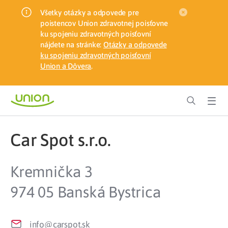
Všetky otázky a odpovede pre
poistencov Union zdravotnej poisťovne
ku spojeniu zdravotných poisťovní
nájdete na stránke:
Otázky a odpovede
ku spojeniu zdravotných poisťovní
Union a Dôvera
.
Car Spot s.r.o.
Kremnička 3
974 05 Banská Bystrica
info@carspot.sk