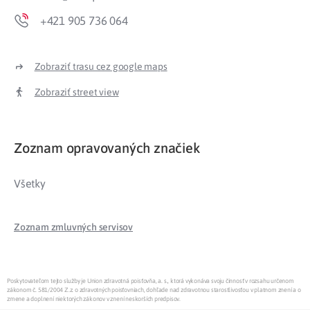
+421 905 736 064
Zobraziť trasu cez google maps
Zobraziť street view
Zoznam opravovaných značiek
Všetky
Zoznam zmluvných servisov
Poskytovateľom tejto služby je Union zdravotná poisťovňa, a. s., ktorá vykonáva svoju činnosť v rozsahu určenom
zákonom č. 581/2004 Z.z. o zdravotných poisťovniach, dohľade nad zdravotnou starostlivosťou v platnom znení a o
zmene a doplnení niektorých zákonov v znení neskorších predpisov.