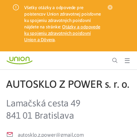
Všetky otázky a odpovede pre
poistencov Union zdravotnej poisťovne
ku spojeniu zdravotných poisťovní
nájdete na stránke:
Otázky a odpovede
ku spojeniu zdravotných poisťovní
Union a Dôvera
.
AUTOSKLO Z POWER s. r. o.
Lamačská cesta 49
841 01 Bratislava
autosklo.z.power@gmail.com