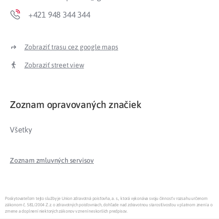
+421 948 344 344
Zobraziť trasu cez google maps
Zobraziť street view
Zoznam opravovaných značiek
Všetky
Zoznam zmluvných servisov
Poskytovateľom tejto služby je Union zdravotná poisťovňa, a. s., ktorá vykonáva svoju činnosť v rozsahu určenom
zákonom č. 581/2004 Z.z. o zdravotných poisťovniach, dohľade nad zdravotnou starostlivosťou v platnom znení a o
zmene a doplnení niektorých zákonov v znení neskorších predpisov.