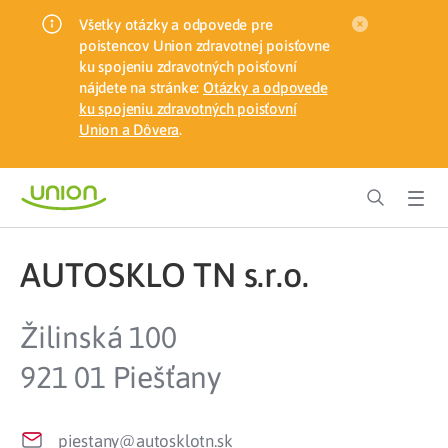
Všetky otázky a odpovede pre
poistencov Union zdravotnej poisťovne
ku spojeniu zdravotných poisťovní
nájdete na stránke:
Otázky a odpovede
ku spojeniu zdravotných poisťovní
Union a Dôvera
.
AUTOSKLO TN s.r.o.
Žilinská 100
921 01 Piešťany
piestany@autosklotn.sk