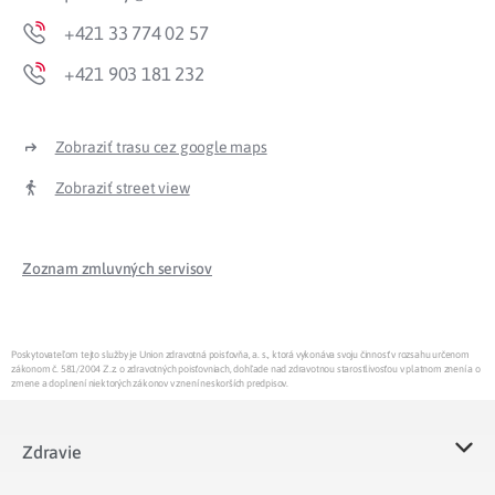
+421 33 774 02 57
+421 903 181 232
Zobraziť trasu cez google maps
Zobraziť street view
Zoznam zmluvných servisov
Poskytovateľom tejto služby je Union zdravotná poisťovňa, a. s., ktorá vykonáva svoju činnosť v rozsahu určenom
zákonom č. 581/2004 Z.z. o zdravotných poisťovniach, dohľade nad zdravotnou starostlivosťou v platnom znení a o
zmene a doplnení niektorých zákonov v znení neskorších predpisov.
Zdravie