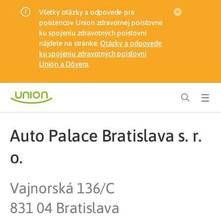
Všetky otázky a odpovede pre
poistencov Union zdravotnej poisťovne
ku spojeniu zdravotných poisťovní
nájdete na stránke:
Otázky a odpovede
ku spojeniu zdravotných poisťovní
Union a Dôvera
.
Auto Palace Bratislava s. r.
o.
Vajnorská 136/C
831 04 Bratislava