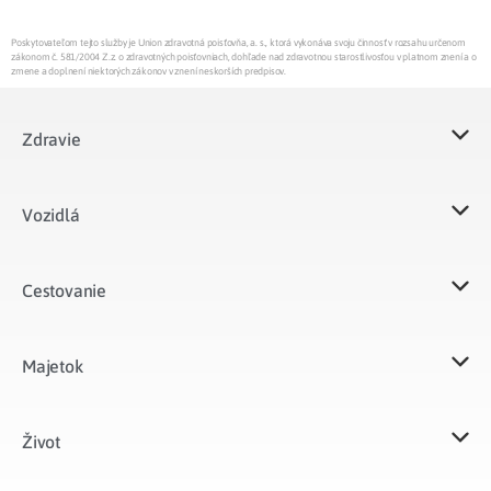
Poskytovateľom tejto služby je Union zdravotná poisťovňa, a. s., ktorá vykonáva svoju činnosť v rozsahu určenom
zákonom č. 581/2004 Z.z. o zdravotných poisťovniach, dohľade nad zdravotnou starostlivosťou v platnom znení a o
zmene a doplnení niektorých zákonov v znení neskorších predpisov.
Zdravie
Vozidlá​
Cestovanie
Majetok​
Život​