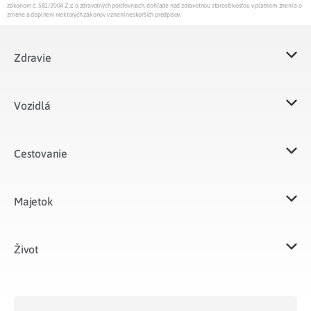
zákonom č. 581/2004 Z.z. o zdravotných poisťovniach, dohľade nad zdravotnou starostlivosťou v platnom znení a o
zmene a doplnení niektorých zákonov v znení neskorších predpisov.
Zdravie
Vozidlá​
Cestovanie
Majetok​
Život​