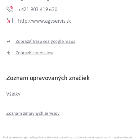
+421 903 419 630
http://www.agvservis.sk
Zobraziť trasu cez google maps
Zobraziť street view
Zoznam opravovaných značiek
Všetky
Zoznam zmluvných servisov
Poskytovateľom tejto služby je Union zdravotná poisťovňa, a. s., ktorá vykonáva svoju činnosť v rozsahu určenom