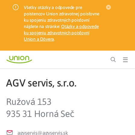
Všetky otázky a odpovede pre
poistencov Union zdravotnej poisťovne
ku spojeniu zdravotných poisťovní
nájdete na stránke:
Otázky a odpovede
ku spojeniu zdravotných poisťovní
Union a Dôvera
.
AGV servis, s.r.o.
Ružová 153
935 31 Horná Seč
agvservis@agvservis.sk