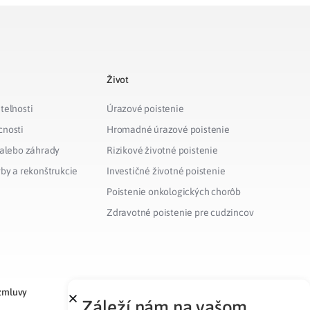
Život
teľnosti
Úrazové poistenie
cnosti
Hromadné úrazové poistenie
 alebo záhrady
Rizikové životné poistenie
vby a rekonštrukcie
Investičné životné poistenie
Poistenie onkologických chorôb
Zdravotné poistenie pre cudzincov
zmluvy
Záleží nám na vašom