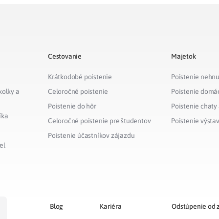
Cestovanie
Majetok
Krátkodobé poistenie
Poistenie nehnu
kolky a
Celoročné poistenie
Poistenie domá
Poistenie do hôr
Poistenie chaty
íka
Celoročné poistenie pre študentov
Poistenie výsta
Poistenie účastníkov zájazdu
el
Blog
Kariéra
Odstúpenie od 