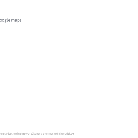
Potvrdenie o neevidovaní
pohľadávky
google maps
mene a doplnení niektorých zákonov v znení neskorších predpisov.