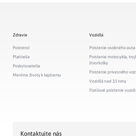
Zdravie
Vozidlá
Poistenci
Poistenie osobného auta
Platitelia
Poistenie motocykla, troj
štvorkolky
Poskytovatelia
Poistenie prívesného voz
Meníme životy k lepšiemu
Vozidlá nad 3,5 tony
Flotilové poistenie vozidi
Kontaktujte nás