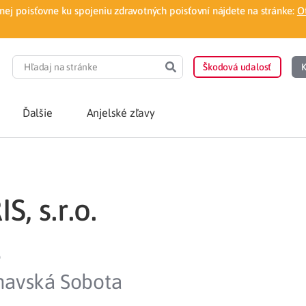
ej poisťovne ku spojeniu zdravotných poisťovní nájdete na stránke:
O
Škodová udalosť
K
Ďalšie
Anjelské zľavy
POTREBUJEM PORA
, s.r.o.
Som nový poisten
otnej poisťovne
Vyhľadať lekára
6
á aplikácia
Kúpeľná starostliv
mavská Sobota
ovorodenca v pohodlí domova
Ošetrenie u nezml