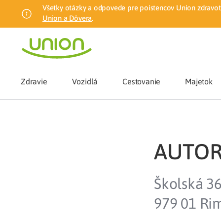
Všetky otázky a odpovede pre poistencov Union zdravotn
Union a Dôvera
.
Zdravie
Vozidlá
Cestovanie
Majetok
Benefity
AUTORIS
Zmena zdrav
Školská 3
Union mobiln
979 01 Ri
Poistenie n