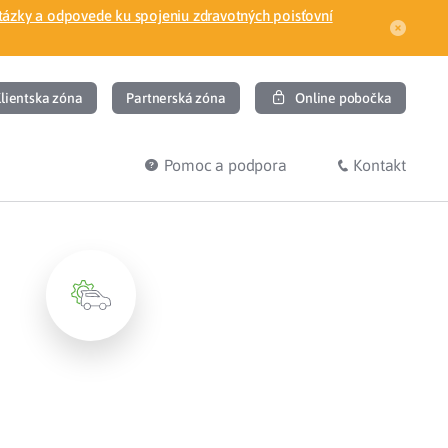
tázky a odpovede ku spojeniu zdravotných poisťovní
lientska zóna
Partnerská zóna
Online pobočka
Pomoc a podpora
Kontakt
DIŤ
HĽADÁM
ec
Overenie poistného vzťahu
Prihláška do zdravotnej poisťovne
osť
Zoznam dlžníkov
uvného lekára
Žiadosti a tlačivá