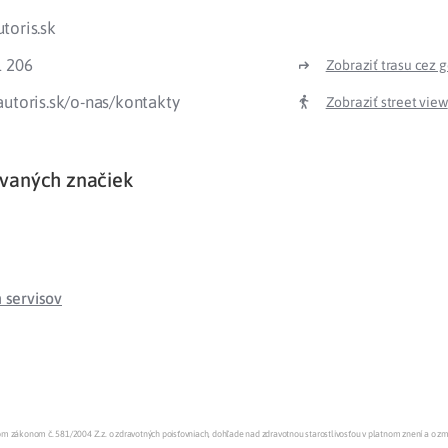
toris.sk
Liečba v zahraničí
istenie pre cudzincov
1 206
Zobraziť trasu cez 
utoris.sk/o-nas/kontakty
Zobraziť street view
vaných značiek
servisov
enom zákonom č. 581/2004 Z.z. o zdravotných poisťovniach, dohľade nad zdravotnou starostlivosťou v platnom znení a o z