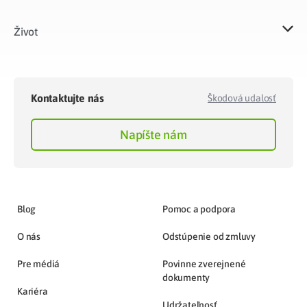
Život​
Kontaktujte nás
Škodová udalosť
Napíšte nám
Blog
Pomoc a podpora
O nás
Odstúpenie od zmluvy
Pre médiá
Povinne zverejnené
dokumenty
Kariéra
Udržateľnosť