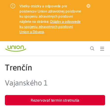
Všetky otázky a odpovede pre
poistencov Union zdravotnej poisťovne
ku spojeniu zdravotných poisťovní
nájdete na stránke:
Otázky a odpovede
ku spojeniu zdravotných poisťovní
Union a Dôvera
.
Trenčín
Vajanského 1
Rezervovať termín stretnutia