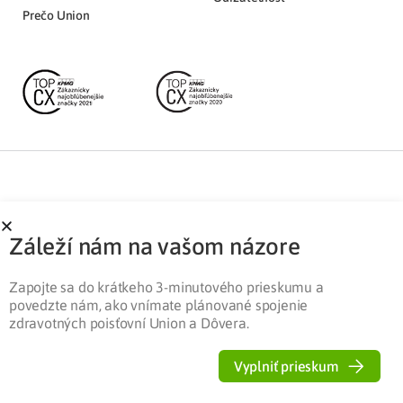
Prečo Union
Partnerská zóna
Ochrana osobných údajov
Záleží nám na vašom názore
Pre médiá
Cookies
Legislatíva
Zapojte sa do krátkeho 3-minutového prieskumu a
povedzte nám, ako vnímate plánované spojenie
zdravotných poisťovní Union a Dôvera.
Vyplniť prieskum