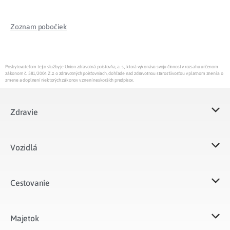
Zoznam pobočiek
Poskytovateľom tejto služby je Union zdravotná poisťovňa, a. s., ktorá vykonáva svoju činnosť v rozsahu určenom
zákonom č. 581/2004 Z.z. o zdravotných poisťovniach, dohľade nad zdravotnou starostlivosťou v platnom znení a o
zmene a doplnení niektorých zákonov v znení neskorších predpisov.
Zdravie
Vozidlá​
Cestovanie
Majetok​