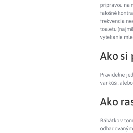
prípravou na m
falošné kontra
frekvencia ne
toaletu (najmä
vytekanie mle
Ako si
Pravidelne jed
vankúši, alebo
Ako ras
Bábätko v tomt
odhadovaným p