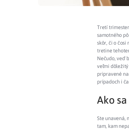
Tretí trimeste
samotného pôr
skôr, či o čos
tretine tehote
Nečudo, veď bá
veľmi dôležitý
pripravené na 
prípadoch i ča
Ako sa 
Ste unavená, m
tam, kam nepa