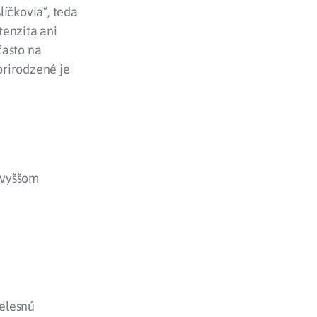
líčkovia“, teda
tenzita ani
často na
 prirodzené je
a vyššom
telesnú