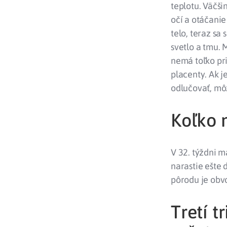
teplotu. Väčši
očí a otáčani
telo, teraz sa
svetlo a tmu. 
nemá toľko pri
placenty. Ak j
odlučovať, môž
Koľko 
V 32. týždni m
narastie ešte 
pôrodu je obv
Tretí t