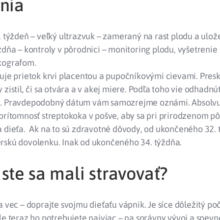
enia
. týždeň – veľký ultrazvuk – zameraný na rast plodu a ulož
ždňa – kontroly v pôrodnici – monitoring plodu, vyšetrenie
kografom.
luje prietok krvi placentou a pupočníkovými cievami. Pres
 zistil, či sa otvára a v akej miere. Podľa toho vie odhadnú
. Pravdepodobný dátum vám samozrejme oznámi. Absolvuj
 prítomnosť streptokoka v pošve, aby sa pri prirodzenom p
a dieťa. Ak na to sú zdravotné dôvody, od ukončeného 32.
rskú dovolenku. Inak od ukončeného 34. týždňa.
ste sa mali stravovať?
a vec – doprajte svojmu dieťaťu vápnik. Je síce dôležitý po
le teraz ho potrebujete najviac – na správny vývoj a spevne