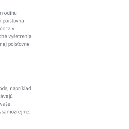
m rodinu
á poisťovňa
konca v
dné vyšetrenia
nej poisťovne
ode, napríklad
dávajú
 vaše
 A samozrejme,