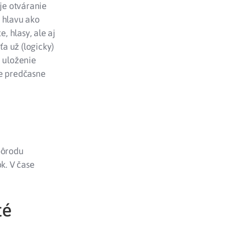
uje otváranie
 hlavu ako
, hlasy, ale aj
ťa už (logicky)
e uloženie
ne predčasne
pôrodu
k. V čase
té