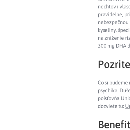
nechtov i vlas
pravidelne, pr
nebezpečnou c
kyseliny, špec
na zníženie r
300 mg DHA d
Pozrit
Čo si budeme 
psychika. Duš
poisťovňa Uni
dozviete tu:
U
Benefi