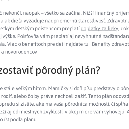
 nekončí, naopak – všetko sa začína. Nižší finančný príje
mä ak dieťa vyžaduje nadpriemernú starostlivosť. Zdravotn
šetkým detským poistencom preplatí
doplatky za lieky
, do
výške. Poisťovňa vám preplatí aj nevyhnutné nadštandar
a. Viac o benefitoch pre deti nájdete tu:
Benefity zdravot
i a novorodencov
zostaviť pôrodný plán?
e stále veľkým hitom. Mamičky si doň píšu predstavy o pôr
ú rodiť, alebo čo by práve nechceli zažiť. Tento plán odovz
opredu si zistite, aké má vaša pôrodnica možnosti, či spĺňa
eží aj od miestnych zvyklostí, v akej miere vám vyhovejú.
 ísť podľa plánu.