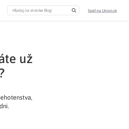
Späť na Union.sk
áte už
?
tehotenstva,
dni.