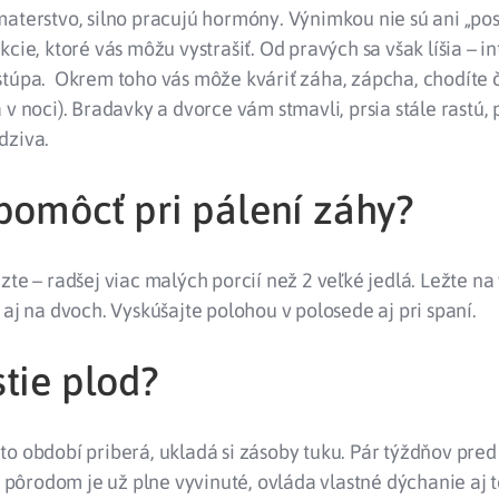
aterstvo, silno pracujú hormóny. Výnimkou nie sú ani „pos
kcie, ktoré vás môžu vystrašiť. Od pravých sa však líšia – in
stúpa. Okrem toho vás môže kváriť záha, zápcha, chodíte 
 v noci). Bradavky a dvorce vám stmavli, prsia stále rastú,
dziva.
 pomôcť pri pálení záhy?
zte – radšej viac malých porcií než 2 veľké jedlá. Ležte n
 aj na dvoch. Vyskúšajte polohou v polosede aj pri spaní.
tie plod?
o období priberá, ukladá si zásoby tuku. Pár týždňov pred
ôrodom je už plne vyvinuté, ovláda vlastné dýchanie aj 