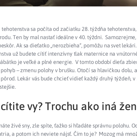
r tehotenstva sa počíta od začiatku 28. týždňa tehotenstva,
odu. Ten by mal nastať ideálne v 40. týždni. Samozrejme, 
i neskôr. Ak sa dieťatko „nerozbieha“, pomôžu na svet lekári
nstva už budete cítiť intenzívny tlak maternice na vnútorn
bätko je veľké a plné energie. V tomto období dieťa zbier
 pohyb – zmenu polohy v brušku. Otočí sa hlavičkou dolu, 
pôrod. Lekár vás bude chcieť vidieť každý druhý týždeň, v
stejšie.
cítite vy? Trochu ako iná že
áte živé sny, zle spíte, ťažko si hľadáte správnu polohu. O
tria, a potom ich neviete nájsť. Čím to je? Mozog má množ