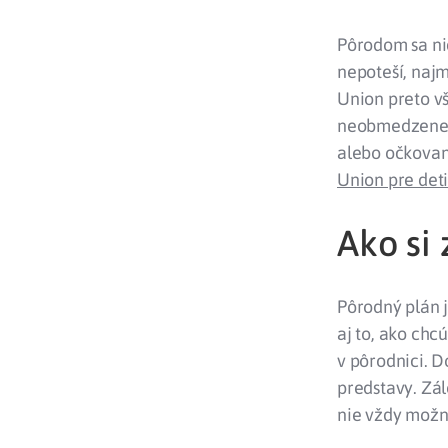
Pôrodom sa nič
nepoteší, naj
Union preto v
neobmedzenej 
alebo očkovani
Union pre det
Ako si 
Pôrodný plán j
aj to, ako chc
v pôrodnici. D
predstavy. Zál
nie vždy možno