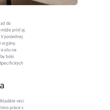
 až do
môže prísť aj
. V poslednej
é orgány.
a silu na
aby bolo
 špecifických
na
dkladáte veci
stvo práce s