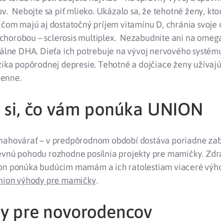
ov. Nebojte sa piť mlieko. Ukázalo sa, že tehotné ženy, kto
ičom majú aj dostatočný príjem vitamínu D, chránia svoje 
horobou – sclerosis multiplex. Nezabudnite ani na omeg
iálne DHA. Dieťa ich potrebuje na vývoj nervového systému
izika popôrodnej depresie. Tehotné a dojčiace ženy užívaj
enne.
e si, čo vám ponúka UNION
nahovárať – v predpôrodnom období dostáva poriadne zab
evnú pohodu rozhodne posilnia projekty pre mamičky. Zd
on ponúka budúcim mamám a ich ratolestiam viaceré výho
nion výhody pre mamičky
.
ty pre novorodencov