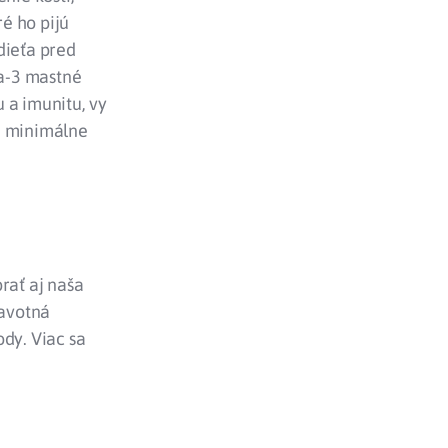
ré ho pijú
dieťa pred
a-3 mastné
 a imunitu, vy
ú minimálne
rať aj naša
ravotná
dy. Viac sa