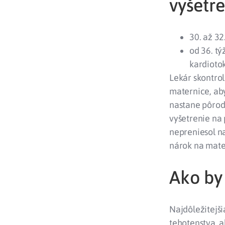
vyšetr
30. až 32
od 36. tý
kardioto
Lekár skontro
maternice, aby
nastane pôrod
vyšetrenie na
nepreniesol n
nárok na mate
Ako by 
Najdôležitejši
tehotenstva, a