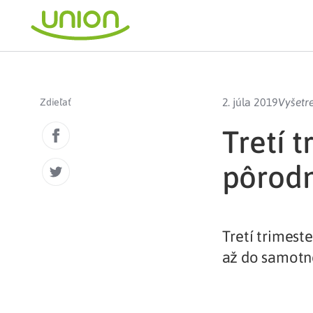
2. júla 2019
Vyšetr
Zdieľať
Tretí 
pôrodn
Tretí trimest
až do samotné