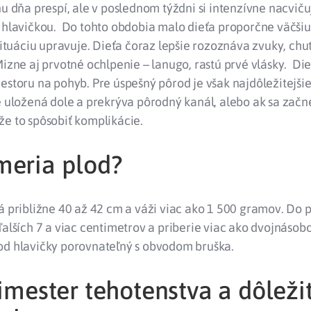
nu dňa prespí, ale v poslednom týždni si intenzívne nacvič
e hlavičkou. Do tohto obdobia malo dieťa proporčne väčšiu
 situáciu upravuje. Dieťa čoraz lepšie rozoznáva zvuky, chute
Mizne aj prvotné ochlpenie – lanugo, rastú prvé vlásky. Die
estoru na pohyb. Pre úspešný pôrod je však najdôležitejši
e uložená dole a prekrýva pôrodný kanál, alebo ak sa zač
e to spôsobiť komplikácie.
meria plod?
á približne 40 až 42 cm a váži viac ako 1 500 gramov. Do 
ďalších 7 a viac centimetrov a priberie viac ako dvojnásobo
od hlavičky porovnateľný s obvodom bruška.
rimester tehotenstva a dôleži