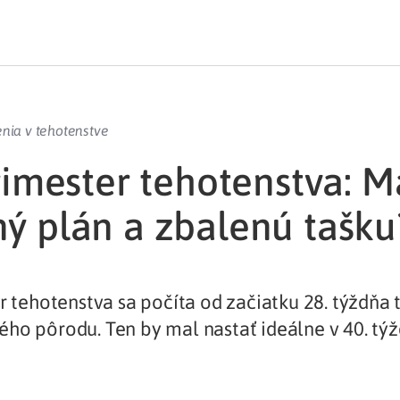
enia v tehotenstve
trimester tehotenstva: M
ý plán a zbalenú tašku
er tehotenstva sa počíta od začiatku 28. týždňa 
ho pôrodu. Ten by mal nastať ideálne v 40. týž