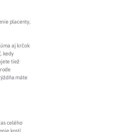
enie placenty,
kúma aj krčok
ť, kedy
ete tiež
ôrode
 týždňa máte
čas celého
nie kostí,