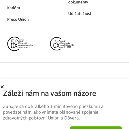
dokumenty
Kariéra
Udržateľnosť
Prečo Union
Partnerská zóna
Ochrana osobných údajov
Záleží nám na vašom názore
Pre médiá
Cookies
Legislatíva
Zapojte sa do krátkeho 3-minutového prieskumu a
povedzte nám, ako vnímate plánované spojenie
zdravotných poisťovní Union a Dôvera.