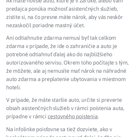
Ak máte novšie auto, ktoré je v záruke, alebo vám
predajca ponúka možnosť asistenčných služieb,
zistite si, na čo presne máte nárok, aby vás neskôr
nezaskočil poriadne mastný účet.
Ani odtiahnutie zdarma nemusí byť tak celkom
zdarma v prípade, že ide o zahraničie a auto je
potrebné odtiahnuť ďalej ako do najbližšieho
autorizovaného servisu. Okrem toho počítajte s tým,
že môžete, ale aj nemusíte mať nárok na náhradné
auto zdarma a preplatenie ubytovania v miestnom
hoteli.
V prípade, že máte staršie auto, určite si preverte
obsah asistenčných služieb v rámci poistenia auta,
prípadne v rámci
cestovného poistenia
.
Na infolinke poisťovne sa tiež dozviete, ako v