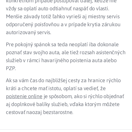
konkrétnom prípade postupovať ďalej, keďže nie
vždy sa oplatí auto odtiahnuť naspäť do vlasti.
Menšie závady totiž ľahko vyrieši aj miestny servis
odporučený poisťovňou a v prípade krytia zárukou
autorizovaný servis.
Pre pokojný spánok sa teda neoplatí iba dokonale
poznať stav svojho auta, ale tiež rozsah asistenčných
služieb v rámci havarijného poistenia auta alebo
PZP.
Ak sa vám čas do najbližšej cesty za hranice rýchlo
kráti a chcete mať istotu, oplatí sa vedieť, že
poistenie online
je spôsobom, ako si rýchlo objednať
aj doplnkové balíky služieb, vďaka ktorým môžete
cestovať naozaj bezstarostne.