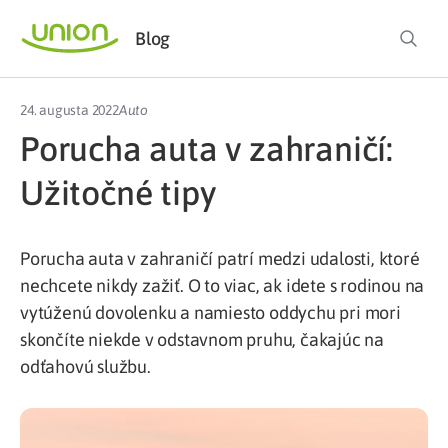
Blog
24. augusta 2022
Auto
Porucha auta v zahraničí:
Užitočné tipy
Porucha auta v zahraničí patrí medzi udalosti, ktoré
nechcete nikdy zažiť. O to viac, ak idete s rodinou na
vytúženú dovolenku a namiesto oddychu pri mori
skončíte niekde v odstavnom pruhu, čakajúc na
odťahovú službu.