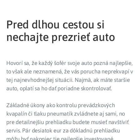
Pred dlhou cestou si
nechajte prezrieť auto
Hovorí sa, že každý šofér svoje auto pozná najlepšie,
to však ale neznamená, že vás porucha neprekvapí v
tej najnevhodnejšej situácii. Najmä, ak máte staršie
auto, oplatí sa ho dať poriadne skontrolovať.
Základné úkony ako kontrolu prevádzkových
kvapalín či tlaku pneumatík zvládnete aj sami, no
pre detailnejšiu prehliadku budete musieť navštíviť
servis. Pár desiatok eur za dôkladnú prehliadku
môžu byť nakoniec tie najlepšie investované