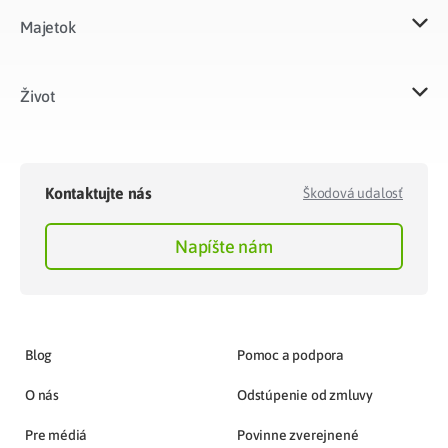
Majetok​
Život​
Kontaktujte nás
Škodová udalosť
Napíšte nám
Blog
Pomoc a podpora
O nás
Odstúpenie od zmluvy
Pre médiá
Povinne zverejnené