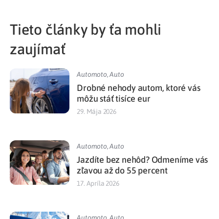
Tieto články by ťa mohli
zaujímať
Automoto
,
Auto
Drobné nehody autom, ktoré vás
môžu stáť tisíce eur
29. Mája 2026
Automoto
,
Auto
Jazdíte bez nehôd? Odmeníme vás
zľavou až do 55 percent
17. Apríla 2026
Automoto
,
Auto