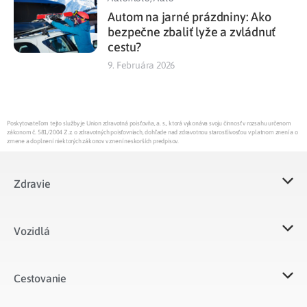
Autom na jarné prázdniny: Ako
bezpečne zbaliť lyže a zvládnuť
cestu?
9. Februára 2026
Poskytovateľom tejto služby je Union zdravotná poisťovňa, a. s., ktorá vykonáva svoju činnosť v rozsahu určenom
zákonom č. 581/2004 Z.z. o zdravotných poisťovniach, dohľade nad zdravotnou starostlivosťou v platnom znení a o
zmene a doplnení niektorých zákonov v znení neskorších predpisov.
Zdravie
Vozidlá​
Cestovanie