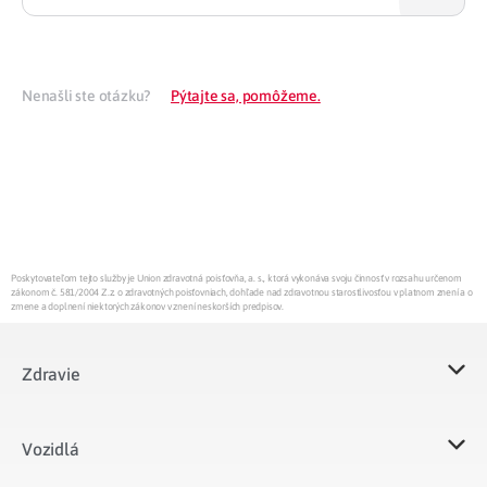
Nenašli ste otázku?
Pýtajte sa, pomôžeme.
Poskytovateľom tejto služby je Union zdravotná poisťovňa, a. s., ktorá vykonáva svoju činnosť v rozsahu určenom
zákonom č. 581/2004 Z.z. o zdravotných poisťovniach, dohľade nad zdravotnou starostlivosťou v platnom znení a o
zmene a doplnení niektorých zákonov v znení neskorších predpisov.
Zdravie
Vozidlá​