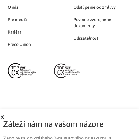
O nás
Odstúpenie od zmluvy
Pre médiá
Povinne zverejnené
dokumenty
Kariéra
Udržateľnosť
Prečo Union
Partnerská zóna
Ochrana osobných údajov
Záleží nám na vašom názore
Pre médiá
Cookies
Legislatíva
Zapojte sa do krátkeho 3-minutového prieskumu a