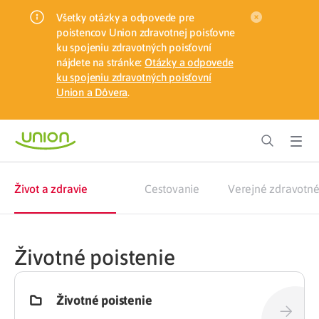
Všetky otázky a odpovede pre
poistencov Union zdravotnej poisťovne
ku spojeniu zdravotných poisťovní
nájdete na stránke:
Otázky a odpovede
ku spojeniu zdravotných poisťovní
Union a Dôvera
.
Život a zdravie
Cestovanie
Verejné zdravotné
Životné poistenie
Životné poistenie