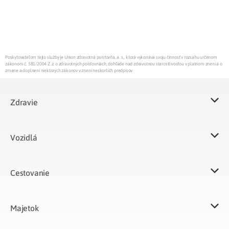
Poskytovateľom tejto služby je Union zdravotná poisťovňa, a. s., ktorá vykonáva svoju činnosť v rozsahu určenom
zákonom č. 581/2004 Z.z. o zdravotných poisťovniach, dohľade nad zdravotnou starostlivosťou v platnom znení a o
zmene a doplnení niektorých zákonov v znení neskorších predpisov.
Zdravie
Vozidlá​
Cestovanie
Majetok​