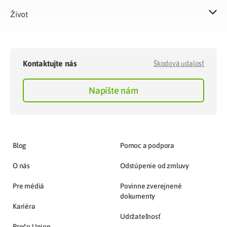
Život​
Kontaktujte nás
Škodová udalosť
Napíšte nám
Blog
Pomoc a podpora
O nás
Odstúpenie od zmluvy
Pre médiá
Povinne zverejnené
dokumenty
Kariéra
Udržateľnosť
Prečo Union