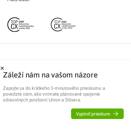
Partnerská zóna
Ochrana osobných údajov
Záleží nám na vašom názore
Pre médiá
Cookies
Legislatíva
Zapojte sa do krátkeho 3-minutového prieskumu a
povedzte nám, ako vnímate plánované spojenie
zdravotných poisťovní Union a Dôvera.
Vyplniť prieskum