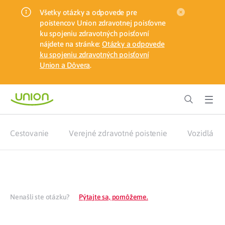
Všetky otázky a odpovede pre
poistencov Union zdravotnej poisťovne
ku spojeniu zdravotných poisťovní
nájdete na stránke:
Otázky a odpovede
ku spojeniu zdravotných poisťovní
Union a Dôvera
.
Cestovanie
Verejné zdravotné poistenie
Vozidlá
Nenašli ste otázku?
Pýtajte sa, pomôžeme.