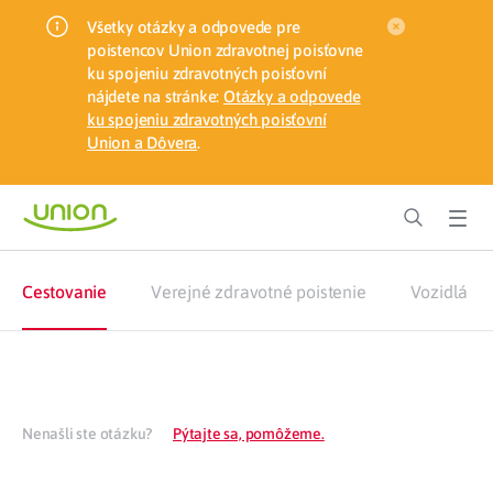
Všetky otázky a odpovede pre
poistencov Union zdravotnej poisťovne
ku spojeniu zdravotných poisťovní
nájdete na stránke:
Otázky a odpovede
ku spojeniu zdravotných poisťovní
Union a Dôvera
.
Cestovanie
Verejné zdravotné poistenie
Vozidlá
Nenašli ste otázku?
Pýtajte sa, pomôžeme.