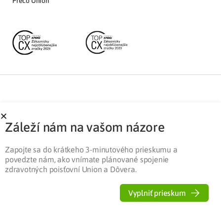
Prečo Union
Partnerská zóna
Ochrana osobných údajov
Záleží nám na vašom názore
Pre médiá
Cookies
Legislatíva
Zapojte sa do krátkeho 3-minutového prieskumu a
povedzte nám, ako vnímate plánované spojenie
zdravotných poisťovní Union a Dôvera.
Vyplniť prieskum