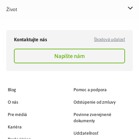
Život​
Kontaktujte nás
Škodová udalosť
Napíšte nám
Blog
Pomoc a podpora
O nás
Odstúpenie od zmluvy
Pre médiá
Povinne zverejnené
dokumenty
Kariéra
Udržateľnosť