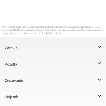
Poskytovateľom tejto služby je Union zdravotná poisťovňa, a. s., ktorá vykonáva svoju činnosť v rozsahu určenom
zákonom č. 581/2004 Z.z. o zdravotných poisťovniach, dohľade nad zdravotnou starostlivosťou v platnom znení a o
zmene a doplnení niektorých zákonov v znení neskorších predpisov.
Zdravie
Vozidlá​
Cestovanie
Majetok​