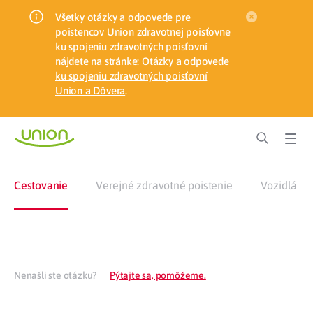
Všetky otázky a odpovede pre
poistencov Union zdravotnej poisťovne
ku spojeniu zdravotných poisťovní
nájdete na stránke:
Otázky a odpovede
ku spojeniu zdravotných poisťovní
Union a Dôvera
.
Cestovanie
Verejné zdravotné poistenie
Vozidlá
Nenašli ste otázku?
Pýtajte sa, pomôžeme.