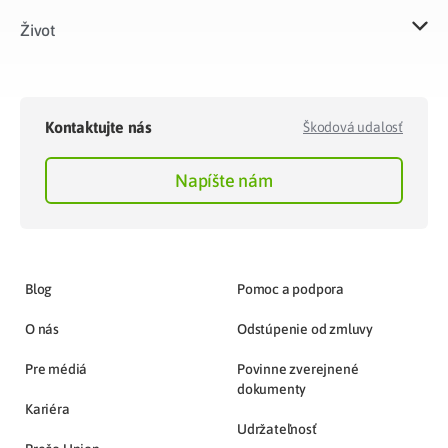
Život​
Kontaktujte nás
Škodová udalosť
Napíšte nám
Blog
Pomoc a podpora
O nás
Odstúpenie od zmluvy
Pre médiá
Povinne zverejnené
dokumenty
Kariéra
Udržateľnosť