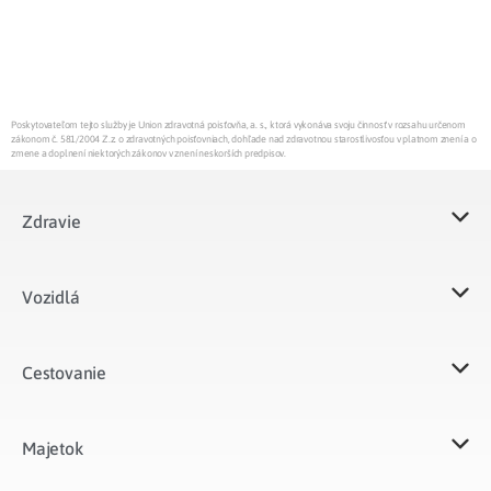
Poskytovateľom tejto služby je Union zdravotná poisťovňa, a. s., ktorá vykonáva svoju činnosť v rozsahu určenom
zákonom č. 581/2004 Z.z. o zdravotných poisťovniach, dohľade nad zdravotnou starostlivosťou v platnom znení a o
zmene a doplnení niektorých zákonov v znení neskorších predpisov.
Zdravie
Vozidlá​
Cestovanie
Majetok​