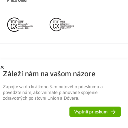
Prečo Union
Partnerská zóna
Ochrana osobných údajov
Záleží nám na vašom názore
Pre médiá
Cookies
Legislatíva
Zapojte sa do krátkeho 3-minutového prieskumu a
povedzte nám, ako vnímate plánované spojenie
zdravotných poisťovní Union a Dôvera.
Vyplniť prieskum