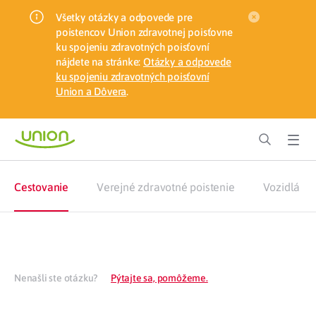
Všetky otázky a odpovede pre
poistencov Union zdravotnej poisťovne
ku spojeniu zdravotných poisťovní
nájdete na stránke:
Otázky a odpovede
ku spojeniu zdravotných poisťovní
Union a Dôvera
.
Cestovanie
Verejné zdravotné poistenie
Vozidlá
Nenašli ste otázku?
Pýtajte sa, pomôžeme.