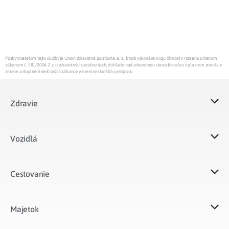
Poskytovateľom tejto služby je Union zdravotná poisťovňa, a. s., ktorá vykonáva svoju činnosť v rozsahu určenom
zákonom č. 581/2004 Z.z. o zdravotných poisťovniach, dohľade nad zdravotnou starostlivosťou v platnom znení a o
zmene a doplnení niektorých zákonov v znení neskorších predpisov.
Zdravie
Vozidlá​
Cestovanie
Majetok​