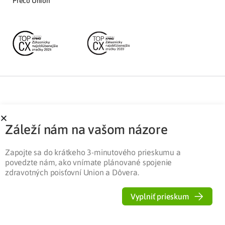
Prečo Union
Partnerská zóna
Ochrana osobných údajov
Záleží nám na vašom názore
Pre médiá
Cookies
Legislatíva
Zapojte sa do krátkeho 3-minutového prieskumu a
povedzte nám, ako vnímate plánované spojenie
zdravotných poisťovní Union a Dôvera.
Vyplniť prieskum