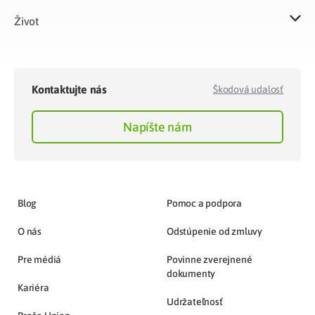
Život​
Kontaktujte nás
Škodová udalosť
Napíšte nám
Blog
Pomoc a podpora
O nás
Odstúpenie od zmluvy
Pre médiá
Povinne zverejnené
dokumenty
Kariéra
Udržateľnosť