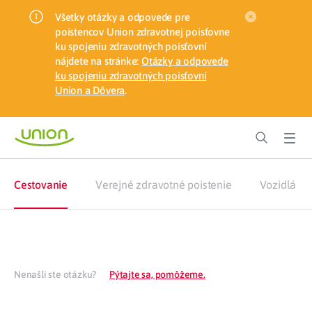
Všetky otázky a odpovede pre
poistencov Union zdravotnej poisťovne
ku spojeniu zdravotných poisťovní
nájdete na stránke:
Otázky a odpovede
ku spojeniu zdravotných poisťovní
Union a Dôvera
.
Cestovanie
Verejné zdravotné poistenie
Vozidlá
Nenašli ste otázku?
Pýtajte sa, pomôžeme.