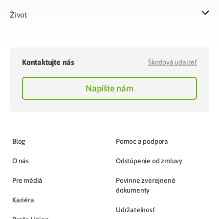
Život​
Kontaktujte nás
Škodová udalosť
Napíšte nám
Blog
Pomoc a podpora
O nás
Odstúpenie od zmluvy
Pre médiá
Povinne zverejnené
dokumenty
Kariéra
Udržateľnosť