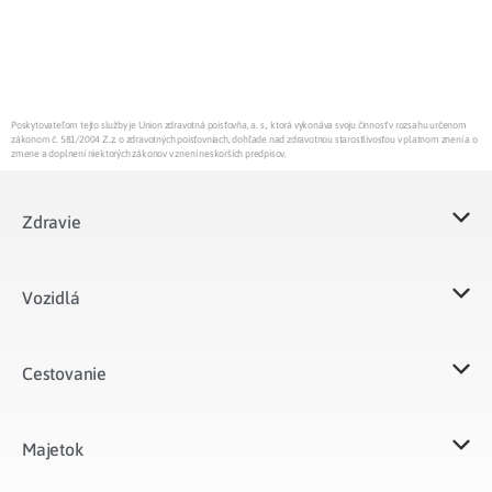
Poskytovateľom tejto služby je Union zdravotná poisťovňa, a. s., ktorá vykonáva svoju činnosť v rozsahu určenom
zákonom č. 581/2004 Z.z. o zdravotných poisťovniach, dohľade nad zdravotnou starostlivosťou v platnom znení a o
zmene a doplnení niektorých zákonov v znení neskorších predpisov.
Zdravie
Vozidlá​
Cestovanie
Majetok​