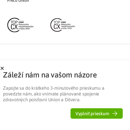
Prečo Union
Partnerská zóna
Ochrana osobných údajov
Záleží nám na vašom názore
Pre médiá
Cookies
Legislatíva
Zapojte sa do krátkeho 3-minutového prieskumu a
povedzte nám, ako vnímate plánované spojenie
zdravotných poisťovní Union a Dôvera.
Vyplniť prieskum