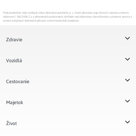
Poskytovateľom tejto služby je Union zdravotná poisťovňa, a. s., ktorá vykonáva svoju činnosť v rozsahu určenom
zákonom č. 581/2004 Z.z. o zdravotných poisťovniach, dohľade nad zdravotnou starostlivosťou v platnom znení a o
zmene a doplnení niektorých zákonov v znení neskorších predpisov.
Zdravie
Vozidlá​
Cestovanie
Majetok​
Život​