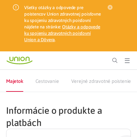
Všetky otázky a odpovede pre
poistencov Union zdravotnej poisťovne
ku spojeniu zdravotných poisťovní
nájdete na stránke:
Otázky a odpovede
ku spojeniu zdravotných poisťovní
Union a Dôvera
.
Majetok
Cestovanie
Verejné zdravotné poistenie
Informácie o produkte a
platbách