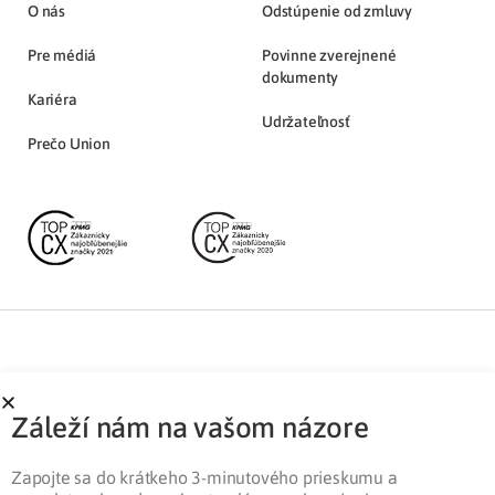
O nás
Odstúpenie od zmluvy
Pre médiá
Povinne zverejnené
dokumenty
Kariéra
Udržateľnosť
Prečo Union
Partnerská zóna
Ochrana osobných údajov
Záleží nám na vašom názore
Pre médiá
Cookies
Legislatíva
Zapojte sa do krátkeho 3-minutového prieskumu a