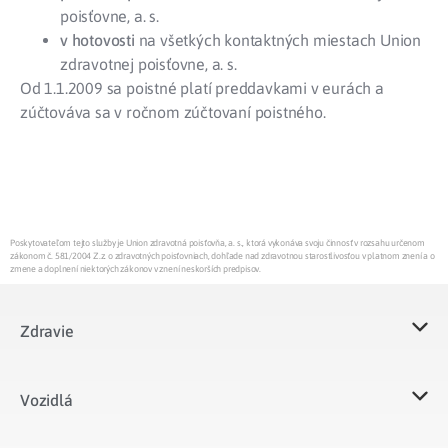
poisťovne, a. s.
v hotovosti
na všetkých kontaktných miestach Union
zdravotnej poisťovne, a. s.
Od 1.1.2009 sa poistné platí preddavkami v eurách a
zúčtováva sa v ročnom zúčtovaní poistného.
Poskytovateľom tejto služby je Union zdravotná poisťovňa, a. s., ktorá vykonáva svoju činnosť v rozsahu určenom
zákonom č. 581/2004 Z.z. o zdravotných poisťovniach, dohľade nad zdravotnou starostlivosťou v platnom znení a o
zmene a doplnení niektorých zákonov v znení neskorších predpisov.
Zdravie
Vozidlá​