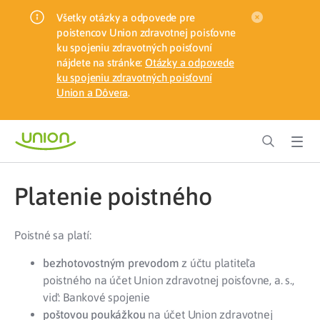
Všetky otázky a odpovede pre
poistencov Union zdravotnej poisťovne
ku spojeniu zdravotných poisťovní
nájdete na stránke:
Otázky a odpovede
ku spojeniu zdravotných poisťovní
Union a Dôvera
.
Platenie poistného
Poistné sa platí:
bezhotovostným prevodom
z účtu platiteľa
poistného na účet Union zdravotnej poisťovne, a. s.,
viď: Bankové spojenie
poštovou poukážkou
na účet Union zdravotnej