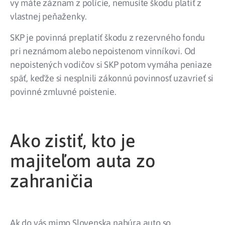
vy máte záznam z polície, nemusíte škodu platiť z
vlastnej peňaženky.
SKP je povinná preplatiť škodu z rezervného fondu
pri neznámom alebo nepoistenom vinníkovi. Od
nepoistených vodičov si SKP potom vymáha peniaze
späť, keďže si nesplnili zákonnú povinnosť uzavrieť si
povinné zmluvné poistenie.
Ako zistiť, kto je
majiteľom auta zo
zahraničia
Ak do vás mimo Slovenska nabúra auto so