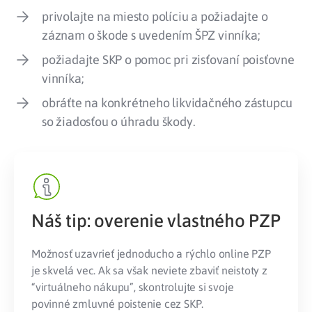
privolajte na miesto políciu a požiadajte o
záznam o škode s uvedením ŠPZ vinníka;
požiadajte SKP o pomoc pri zisťovaní poisťovne
vinníka;
obráťte na konkrétneho likvidačného zástupcu
so žiadosťou o úhradu škody.
Náš tip: overenie vlastného PZP
Možnosť uzavrieť jednoducho a rýchlo online PZP
je skvelá vec. Ak sa však neviete zbaviť neistoty z
“virtuálneho nákupu”, skontrolujte si svoje
povinné zmluvné poistenie cez SKP.