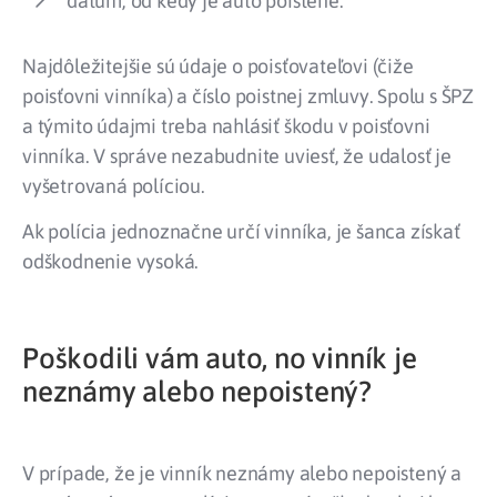
dátum, od kedy je auto poistené.
Najdôležitejšie sú údaje o poisťovateľovi (čiže
poisťovni vinníka) a číslo poistnej zmluvy. Spolu s ŠPZ
a týmito údajmi treba nahlásiť škodu v poisťovni
vinníka. V správe nezabudnite uviesť, že udalosť je
vyšetrovaná políciou.
Ak polícia jednoznačne určí vinníka, je šanca získať
odškodnenie vysoká.
Poškodili vám auto, no vinník je
neznámy alebo nepoistený?
V prípade, že je vinník neznámy alebo nepoistený a