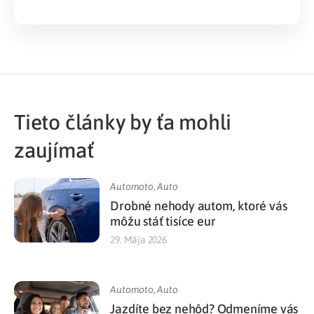
Tieto články by ťa mohli
zaujímať
Automoto
,
Auto
Drobné nehody autom, ktoré vás
môžu stáť tisíce eur
29. Mája 2026
Automoto
,
Auto
Jazdíte bez nehôd? Odmeníme vás