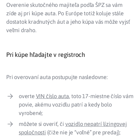
Overenie skutočného majiteľa podľa ŠPZ sa vám
zíde aj pri kúpe auta. Po Európe totiž koluje stále
dostatok kradnutých áut a jeho kúpa vás môže vyjsť
veľmi draho.
Pri kúpe hľadajte v registroch
Pri overovaní auta postupujte nasledovne:
overte
VIN číslo auta
, toto 17-miestne číslo vám
povie, akému vozidlu patrí a kedy bolo
vyrobené;
môžete si overiť, či
vozidlo nepatrí lízingovej
spoločnosti
(čiže nie je “voľné” pre predaj);