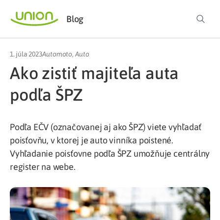
Blog
1. júla 2023
Automoto
,
Auto
Ako zistiť majiteľa auta
podľa ŠPZ
Podľa EČV (označovanej aj ako ŠPZ) viete vyhľadať
poisťovňu, v ktorej je auto vinníka poistené.
Vyhľadanie poisťovne podľa ŠPZ umožňuje centrálny
register na webe.