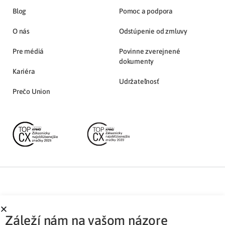
Blog
Pomoc a podpora
O nás
Odstúpenie od zmluvy
Pre médiá
Povinne zverejnené
dokumenty
Kariéra
Udržateľnosť
Prečo Union
Partnerská zóna
Ochrana osobných údajov
Záleží nám na vašom názore