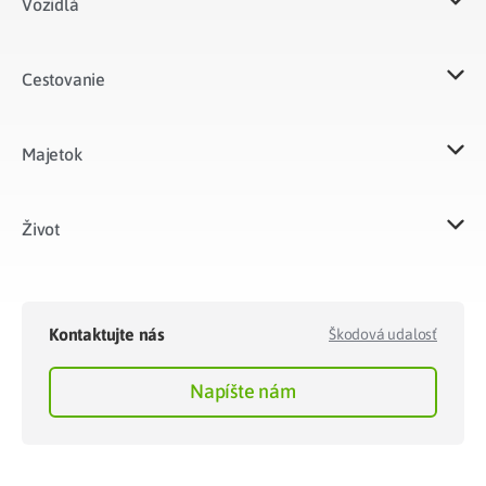
Vozidlá​
Cestovanie
Majetok​
Život​
Kontaktujte nás
Škodová udalosť
Napíšte nám