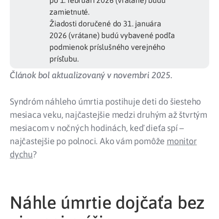
po 1. februári 2026 (vrátane) budú
zamietnuté.
Žiadosti doručené do 31. januára
2026 (vrátane) budú vybavené podľa
podmienok príslušného verejného
prísľubu.
Článok bol aktualizovaný v novembri 2025.
Syndróm náhleho úmrtia postihuje deti do šiesteho
mesiaca veku, najčastejšie medzi druhým až štvrtým
mesiacom v nočných hodinách, keď dieťa spí –
najčastejšie po polnoci. Ako vám pomôže
monitor
dychu
?
Náhle úmrtie dojčaťa bez