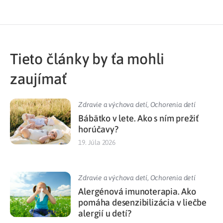
Tieto články by ťa mohli
zaujímať
Zdravie a výchova detí
,
Ochorenia detí
Bábätko v lete. Ako s ním prežiť
horúčavy?
19. Júla 2026
Zdravie a výchova detí
,
Ochorenia detí
Alergénová imunoterapia. Ako
pomáha desenzibilizácia v liečbe
alergií u detí?