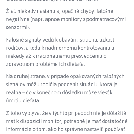
Žiaľ, niekedy nastanú aj opačné chyby: falošne
negatívne (napr. apnoe monitory s podmatracovými
senzormi).
Falošné signály vedú k obavám, strachu, úzkosti
rodičov, a teda k nadmernému kontrolovaniu a
niekedy až k iracionálnemu presvedčeniu o
zdravotnom probléme ich dieťaťa.
Na druhej strane, v prípade opakovaných falošných
signálov môžu rodičia podceniť situáciu, ktorá je
reálna – čo v konečnom dôsledku môže viesť k
úmrtiu dieťaťa.
Z toho vyplýva, že v týchto prípadoch nie je dôležité
mať k dispozícii monitor, potrebné je mať dostatočné
informácie o tom, ako ho správne nastaviť, používať