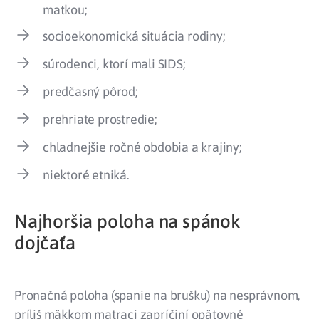
matkou;
socioekonomická situácia rodiny;
súrodenci, ktorí mali SIDS;
predčasný pôrod;
prehriate prostredie;
chladnejšie ročné obdobia a krajiny;
niektoré etniká.
Najhoršia poloha na spánok
dojčaťa
Pronačná poloha (spanie na brušku) na nesprávnom,
príliš mäkkom matraci zapríčiní opätovné