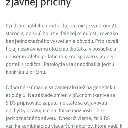
zjavnej príčiny
Syndróm náhleho úmrtia dojčiat nie je syndróm 21.
storočia, opisujú ho už v ďalekej minulosti, rovnako
bez jednoznačného vysvetlenia dôvodu. Pripisovali
ho aj nesprávnemu uloženiu dieťatka v postieľke a
uduseniu, alebo priľahnutiu, keď spávalo v jednej
posteli s rodičmi. Patológia však neodhalila jednu
konkrétnu príčinu.
Odborné skúmanie sa zameralo tiež na genetickú
etiológiu. Na základe zmien v pľúcnom tkanive sa
SIDS pripisovalo zápalu, no stále sa objavovali
odchýlky ukazujúce na ďalšie možnosti – bez
jednoznačného záveru. Dnes už vieme, že SIDS
vzniká kombináciou viacerých faktorov, ktoré vedú k