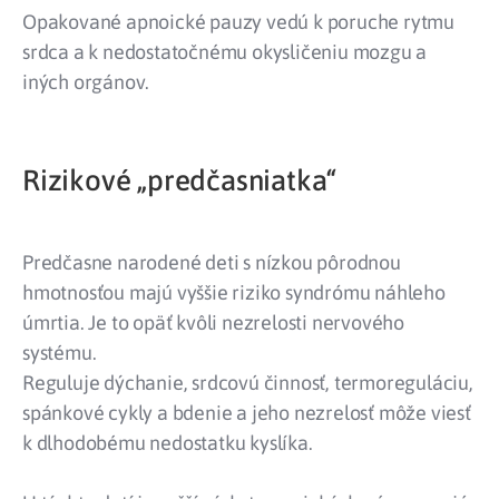
Opakované apnoické pauzy vedú k poruche rytmu
srdca a k nedostatočnému okysličeniu mozgu a
iných orgánov.
Rizikové „predčasniatka“
Predčasne narodené deti s nízkou pôrodnou
hmotnosťou majú vyššie riziko syndrómu náhleho
úmrtia. Je to opäť kvôli nezrelosti nervového
systému.
Reguluje dýchanie, srdcovú činnosť, termoreguláciu,
spánkové cykly a bdenie a jeho nezrelosť môže viesť
k dlhodobému nedostatku kyslíka.