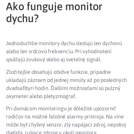
Ako funguje monitor
dychu?
Jednoduchšie monitory dychu sledujú len dychovú
alebo len srdcovú frekvenciu. Pri vyhodnotení
spúšťajú zvukový alebo aj svetelný signál.
Zložitejšie obsahujú obidve funkcie, prípadne
ukladajú záznam od jednej minúty až po posledných
dvadsaťštyri hodín. Ďalšími možnosťami sú pulzný
oxymeter alebo pletyzmograf.
Pri domácom monitoringu je dôležité upozorniť
rodičov na možné falošné alarmy prístroja. Na vine
môže byť chybný senzor, zlý napájací zdroj, nepokoj
dieťaťa, rušiace zdroje v okolí monitora.