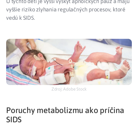
U týchto detí je vyšší výskyt apnoických páuz a majú
vyššie riziko zlyhania regulačných procesov, ktoré
vedú k SIDS.
Zdroj: Adobe Stock
Poruchy metabolizmu ako príčina
SIDS