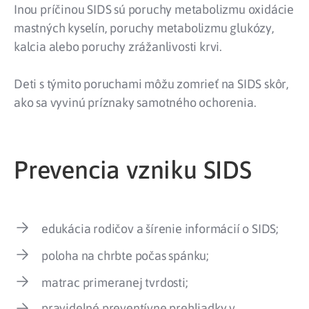
Inou príčinou SIDS sú poruchy metabolizmu oxidácie
mastných kyselín, poruchy metabolizmu glukózy,
kalcia alebo poruchy zrážanlivosti krvi.
Deti s týmito poruchami môžu zomrieť na SIDS skôr,
ako sa vyvinú príznaky samotného ochorenia.
Prevencia vzniku SIDS
edukácia rodičov a šírenie informácií o SIDS;
poloha na chrbte počas spánku;
matrac primeranej tvrdosti;
pravidelné preventívne prehliadky v