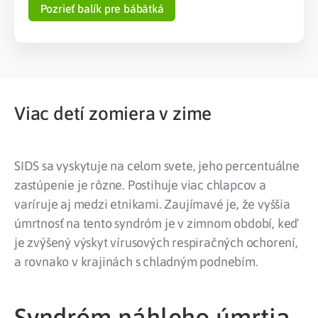
Pozrieť balík pre bábätká
Viac detí zomiera v zime
SIDS sa vyskytuje na celom svete, jeho percentuálne
zastúpenie je rôzne. Postihuje viac chlapcov a
varíruje aj medzi etnikami. Zaujímavé je, že vyššia
úmrtnosť na tento syndróm je v zimnom období, keď
je zvýšený výskyt vírusových respiračných ochorení,
a rovnako v krajinách s chladným podnebím.
Syndróm náhleho úmrtia