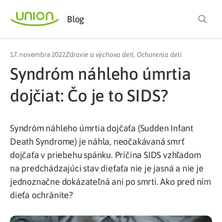
Blog
17. novembra 2022
Zdravie a výchova detí
,
Ochorenia detí
Syndróm náhleho úmrtia
dojčiat: Čo je to SIDS?
Syndróm náhleho úmrtia dojčaťa (Sudden Infant
Death Syndrome) je náhla, neočakávaná smrť
dojčaťa v priebehu spánku. Príčina SIDS vzhľadom
na predchádzajúci stav dieťaťa nie je jasná a nie je
jednoznačne dokázateľná ani po smrti. Ako pred ním
dieťa ochránite?