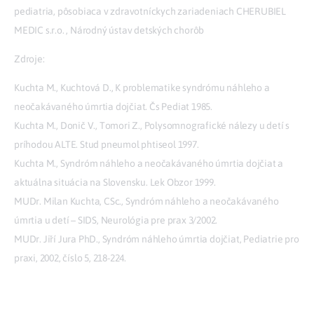
pediatria, pôsobiaca v zdravotníckych zariadeniach CHERUBIEL
MEDIC s.r.o. , Národný ústav detských chorôb
Zdroje:
Kuchta M., Kuchtová D., K problematike syndrómu náhleho a
neočakávaného úmrtia dojčiat. Čs Pediat 1985.
Kuchta M., Donič V., Tomori Z., Polysomnografické nálezy u detí s
príhodou ALTE. Stud pneumol phtiseol 1997.
Kuchta M., Syndróm náhleho a neočakávaného úmrtia dojčiat a
aktuálna situácia na Slovensku. Lek Obzor 1999.
MUDr. Milan Kuchta, CSc., Syndróm náhleho a neočakávaného
úmrtia u detí – SIDS, Neurológia pre prax 3/2002.
MUDr. Jiří Jura PhD., Syndróm náhleho úmrtia dojčiat, Pediatrie pro
praxi, 2002, číslo 5, 218-224.