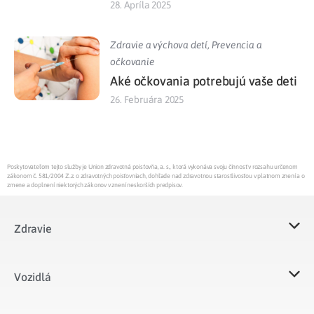
28. Apríla 2025
Zdravie a výchova detí
,
Prevencia a
očkovanie
Aké očkovania potrebujú vaše deti
26. Februára 2025
Poskytovateľom tejto služby je Union zdravotná poisťovňa, a. s., ktorá vykonáva svoju činnosť v rozsahu určenom
zákonom č. 581/2004 Z.z. o zdravotných poisťovniach, dohľade nad zdravotnou starostlivosťou v platnom znení a o
zmene a doplnení niektorých zákonov v znení neskorších predpisov.
Zdravie
Vozidlá​