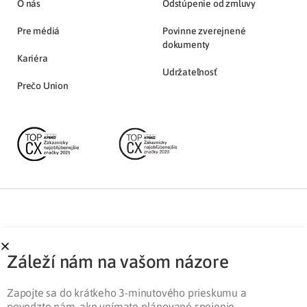
O nás
Odstúpenie od zmluvy
Pre médiá
Povinne zverejnené
dokumenty
Kariéra
Udržateľnosť
Prečo Union
Partnerská zóna
Ochrana osobných údajov
Záleží nám na vašom názore
Pre médiá
Cookies
Legislatíva
Zapojte sa do krátkeho 3-minutového prieskumu a
povedzte nám, ako vnímate plánované spojenie