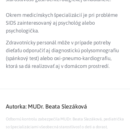
Okrem medicínskych špecializácií je pri probléme
SIDS zainteresovaný aj psychológ alebo
psychologička.
Zdravotnícky personál môže v prípade potreby
dieťaťu odporučiť aj diagnostickú polysomnografiu
(spánkový test) alebo oxi-pneumo-kardiografiu,
ktorá sa dá realizovať aj v domácom prostredí.
Autorka: MUDr. Beata Slezáková
Odbornú kontrolu zabezpečila MUDr. Beata Slezáková, pediatrička
so špecializáciami všeobecná starostlivosť o deti a dorast,