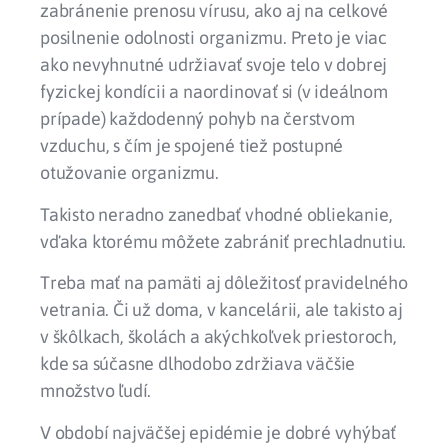
zabránenie prenosu vírusu, ako aj na celkové
posilnenie odolnosti organizmu. Preto je viac
ako nevyhnutné udržiavať svoje telo v dobrej
fyzickej kondícii a naordinovať si (v ideálnom
prípade) každodenný pohyb na čerstvom
vzduchu, s čím je spojené tiež postupné
otužovanie organizmu.
Takisto neradno zanedbať vhodné obliekanie,
vďaka ktorému môžete zabrániť prechladnutiu.
Treba mať na pamäti aj dôležitosť pravidelného
vetrania. Či už doma, v kancelárii, ale takisto aj
v škôlkach, školách a akýchkoľvek priestoroch,
kde sa súčasne dlhodobo zdržiava väčšie
množstvo ľudí.
V období najväčšej epidémie je dobré vyhýbať