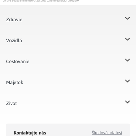
zmene a doplnení niektorých zákonov v znení neskorších predpisov.
Zdravie
Vozidlá​
Cestovanie
Majetok​
Život​
Kontaktujte nás
Škodová udalosť