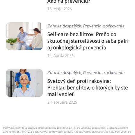
Ako na prevenciu?
15. Mája 2026
Zdravie dospelých
,
Prevencia a očkovanie
Self-care bez filtrov: Prečo do
skutočnej starostlivosti o seba patrí
aj onkologická prevencia
14. Apríla 2026
Zdravie dospelých
,
Prevencia a očkovanie
Svetový deň proti rakovine:
Prehľad benefitov, o ktorých by ste
mali vedieť
2. Februára 2026
Poskytovateľom tejto služby je Union zdravotná poisťovňa, a. s., ktorá vykonáva svoju činnosť v rozsahu určenom
zákonom č. 581/2004 Z.z. o zdravotných poisťovniach, dohľade nad zdravotnou starostlivosťou v platnom znení a o