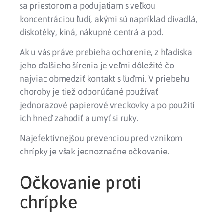
sa priestorom a podujatiam s veľkou
koncentráciou ľudí, akými sú napríklad divadlá,
diskotéky, kiná, nákupné centrá a pod.
Ak u vás práve prebieha ochorenie, z hľadiska
jeho ďalšieho šírenia je veľmi dôležité čo
najviac obmedziť kontakt s ľuďmi. V priebehu
choroby je tiež odporúčané používať
jednorazové papierové vreckovky a po použití
ich hneď zahodiť a umyť si ruky.
Najefektívnejšou
prevenciou pred vznikom
chrípky je však jednoznačne očkovanie
.
Očkovanie proti
chrípke