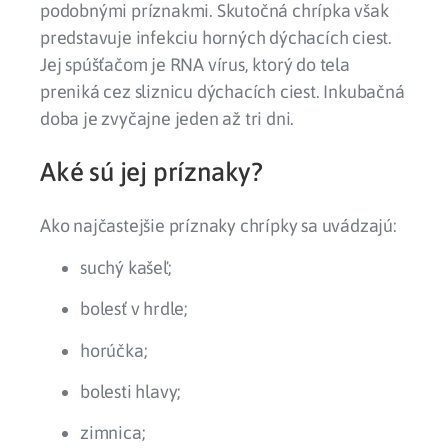
podobnými príznakmi. Skutočná chrípka však
predstavuje infekciu horných dýchacích ciest.
Jej spúšťačom je RNA vírus, ktorý do tela
preniká cez sliznicu dýchacích ciest. Inkubačná
doba je zvyčajne jeden až tri dni.
Aké sú jej príznaky?
Ako najčastejšie príznaky chrípky sa uvádzajú:
suchý kašeľ;
bolesť v hrdle;
horúčka;
bolesti hlavy;
zimnica;