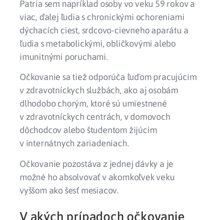
Patria sem napríklad osoby vo veku 59 rokov a
viac, ďalej ľudia s chronickými ochoreniami
dýchacích ciest, srdcovo-cievneho aparátu a
ľudia s metabolickými, obličkovými alebo
imunitnými poruchami.
Očkovanie sa tiež odporúča ľuďom pracujúcim
v zdravotníckych službách, ako aj osobám
dlhodobo chorým, ktoré sú umiestnené
v zdravotníckych centrách, v domovoch
dôchodcov alebo študentom žijúcim
v internátnych zariadeniach.
Očkovanie pozostáva z jednej dávky a je
možné ho absolvovať v akomkoľvek veku
vyššom ako šesť mesiacov.
V akých prípadoch očkovanie