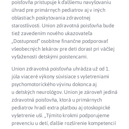
poisťovňa pristupuje k ďalšiemu navyšovaniu
úhrad pre primárnych pediatrov aj v iných
oblastiach poskytovania zdravotnej
starostlivosti. Union zdravotná poisťovňa bude
tiež zavedením nového ukazovateľa
„Dostupnosť“ osobitne finančne podporovať
všeobecných lekárov pre deti dorast pri väčšej
vyťaženosti detskými poistencami.
Union zdravotná poisťovňa uhrádza už od 1.
júla viaceré výkony súvisiace s vyšetreniami
psychomotorického vývinu dokonca aj
u detských neurológov. Union je zároveň jediná
zdravotná poisťovňa, ktorá u primárnych
pediatrov hradí extra platbou aj otoskopické
vyšetrenie uší. „Týmito krokmi podporujeme
prevenciu u detí, ďalšie rozšírenie kompetencií