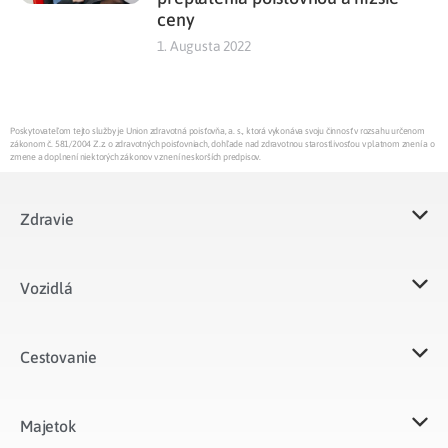
ceny
1. Augusta 2022
Poskytovateľom tejto služby je Union zdravotná poisťovňa, a. s., ktorá vykonáva svoju činnosť v rozsahu určenom
zákonom č. 581/2004 Z.z. o zdravotných poisťovniach, dohľade nad zdravotnou starostlivosťou v platnom znení a o
zmene a doplnení niektorých zákonov v znení neskorších predpisov.
Zdravie
Vozidlá​
Cestovanie
Majetok​