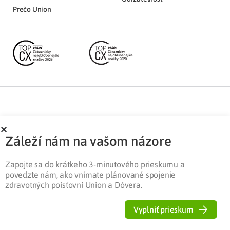
Prečo Union
Partnerská zóna
Ochrana osobných údajov
Záleží nám na vašom názore
Pre médiá
Cookies
Legislatíva
Zapojte sa do krátkeho 3-minutového prieskumu a
povedzte nám, ako vnímate plánované spojenie
zdravotných poisťovní Union a Dôvera.
Vyplniť prieskum