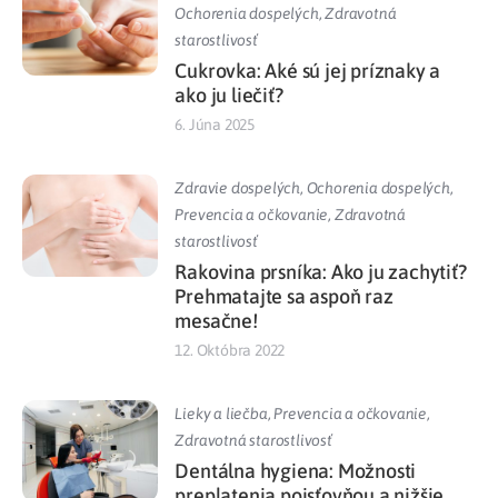
Ochorenia dospelých
,
Zdravotná
starostlivosť
Cukrovka: Aké sú jej príznaky a
ako ju liečiť?
6. Júna 2025
Zdravie dospelých
,
Ochorenia dospelých
,
Prevencia a očkovanie
,
Zdravotná
starostlivosť
Rakovina prsníka: Ako ju zachytiť?
Prehmatajte sa aspoň raz
mesačne!
12. Októbra 2022
Lieky a liečba
,
Prevencia a očkovanie
,
Zdravotná starostlivosť
Dentálna hygiena: Možnosti
preplatenia poisťovňou a nižšie