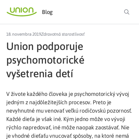
Blog
18. novembra 2019
Zdravotná starostlivosť
Union podporuje
psychomotorické
vyšetrenia detí
V živote každého človeka je psychomotorický vývoj
jedným z najdôležitejších procesov. Preto je
nevyhnutné mu venovať veľkú rodičovskú pozornosť.
Každé dieťa je však iné. Kým jedno môže vo vývoji
rýchlo napredovať, iné môže naopak zaostávať. Nie
je vhodné dieťaťu vnucovať spôsoby, na ktoré nemá